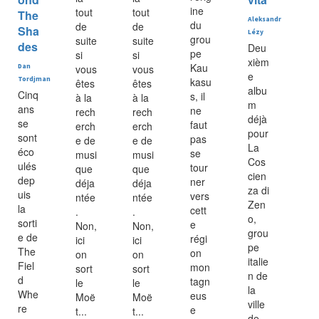
ine
tout
tout
The
Aleksandr
du
de
de
Sha
Lézy
grou
suite
suite
des
Deu
pe
si
si
xièm
Kau
Dan
vous
vous
e
Tordjman
kasu
êtes
êtes
albu
Cinq
s, il
à la
à la
m
ans
ne
rech
rech
déjà
se
faut
erch
erch
pour
sont
pas
e de
e de
La
éco
se
musi
musi
Cos
ulés
tour
que
que
cien
dep
ner
déja
déja
za di
uis
vers
ntée
ntée
Zen
la
cett
.
.
o,
sorti
e
Non,
Non,
grou
e de
régi
ici
ici
pe
The
on
on
on
italie
Fiel
mon
sort
sort
n de
d
tagn
le
le
la
Whe
eus
Moë
Moë
ville
re
e
t...
t...
de