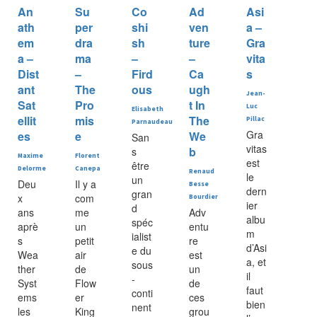
An
Su
Co
Ad
Asi
ath
per
shi
ven
a –
em
dra
sh
ture
Gra
a –
ma
–
–
vita
Dist
–
Fird
Ca
s
ant
The
ous
ugh
Jean-
Sat
Pro
t In
Luc
Elisabeth
ellit
mis
The
Pillac
Parnaudeau
Gra
es
e
We
San
vitas
b
s
Maxime
Florent
est
être
Delorme
Canepa
Renaud
le
un
Deu
Il y a
Besse
dern
gran
x
com
Bourdier
ier
d
ans
me
Adv
albu
spéc
aprè
un
entu
m
ialist
s
petit
re
d’Asi
e du
Wea
air
est
a, et
sous
ther
de
un
il
-
Syst
Flow
de
faut
conti
ems
er
ces
bien
nent
les
King
grou