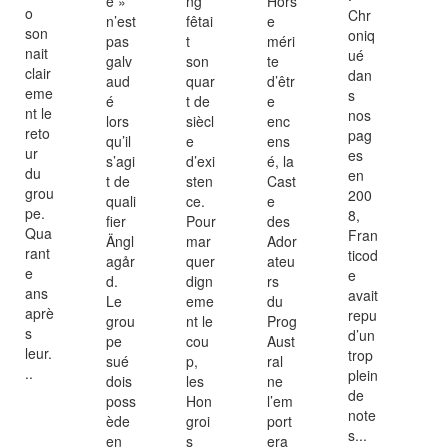
e »
ng
Hors
o
Chr
n’est
fêtai
e
son
oniq
pas
t
méri
nait
ué
galv
son
te
clair
dan
aud
quar
d’êtr
eme
s
é
t de
e
nt le
nos
lors
siècl
enc
reto
pag
qu’il
e
ens
ur
es
s’agi
d’exi
é, la
du
en
t de
sten
Cast
grou
200
quali
ce.
e
pe.
8,
fier
Pour
des
Qua
Fran
Ängl
mar
Ador
rant
ticod
agår
quer
ateu
e
e
d.
dign
rs
ans
avait
Le
eme
du
aprè
repu
grou
nt le
Prog
s
d’un
pe
cou
Aust
leur.
trop
sué
p,
ral
..
plein
dois
les
ne
de
poss
Hon
l’em
note
ède
groi
port
s...
en
s
era