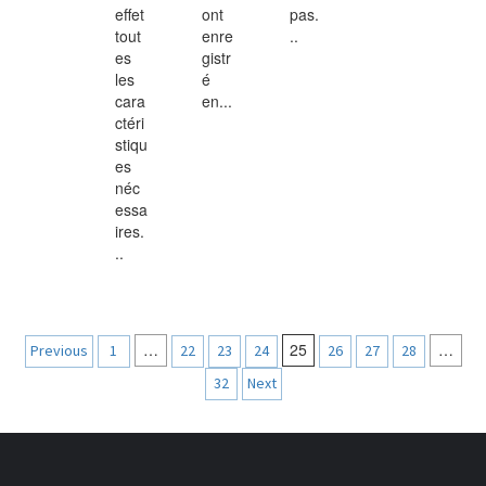
effet
ont
pas.
tout
enre
..
es
gistr
les
é
cara
en...
ctéri
stiqu
es
néc
essa
ires.
..
Navigation
…
25
…
Previous
1
22
23
24
26
27
28
des
32
Next
articles