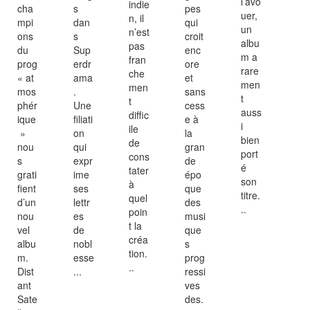
l’avo
indie
cha
s
pes
uer,
n, il
mpi
dan
qui
un
n’est
ons
s
croit
albu
pas
du
Sup
enc
m a
fran
prog
erdr
ore
rare
che
« at
ama
et
men
men
mos
.
sans
t
t
phér
Une
cess
auss
diffic
ique
filiati
e à
i
ile
»
on
la
bien
de
nou
qui
gran
port
cons
s
expr
de
é
tater
grati
ime
épo
son
à
fient
ses
que
titre.
quel
d’un
lettr
des
..
poin
nou
es
musi
t la
vel
de
que
créa
albu
nobl
s
tion.
m.
esse
prog
..
Dist
...
ressi
ant
ves
Sate
des.