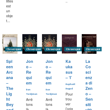
llites
..
est
un
obje
t...
Chronique
Chronique
Chronique
Chronique
Chronique
Spl
Jon
Jon
Ka
La
een
o –
o –
uka
Co
Arc
Re
Re
sus
sci
ana
qui
qui
– ‘I’
enz
–
em
em
a di
Raphaël
The
Zen
Dugué
Dan
Dan
Lig
o –
Pour
Tordjman
Tordjman
ht
Sen
trou
Arrê
Arrê
ver
Bey
siti
tons
tons
l’orig
là
là
ond
vità