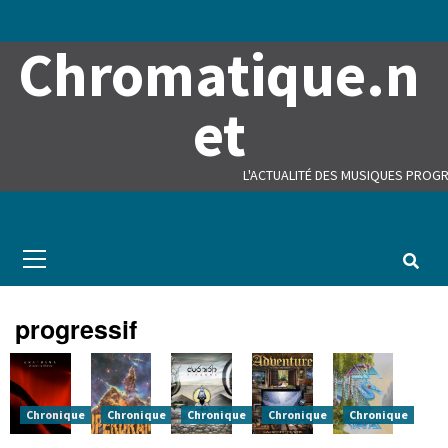
Skip
to
Chromatique.n
content
et
L'ACTUALITÉ DES MUSIQUES PROGR
Primary
Menu
progressif
Chronique
Chronique
Chronique
Chronique
Chronique