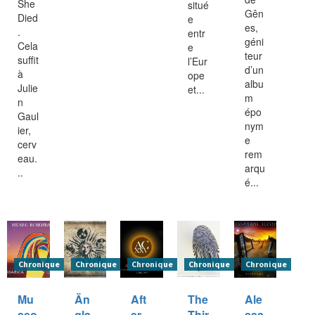
She
situé
Gên
Died
e
es,
.
entr
géni
Cela
e
teur
suffit
l’Eur
d’un
à
ope
albu
Julie
et...
m
n
épo
Gaul
nym
ier,
e
cerv
rem
eau.
arqu
..
é...
Chronique
Chronique
Chronique
Chronique
Chronique
Mu
Än
Aft
The
Ale
seo
gla
er
Thir
ssa