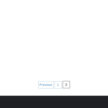
Navigation
2
Previous
1
des
articles