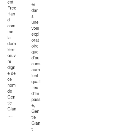
ent
er
Free
dan
Han
s
d
une
com
voie
me
expl
la
orat
dern
oire
ière
que
œuv
d’au
re
cuns
dign
aura
e de
ient
ce
quali
nom
fiée
de
d’im
Gen
pass
tle
e,
Gian
Gen
t,...
tle
Gian
t