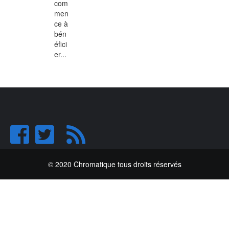
com
men
ce à
bén
éfici
er...
© 2020 Chromatique tous droits réservés