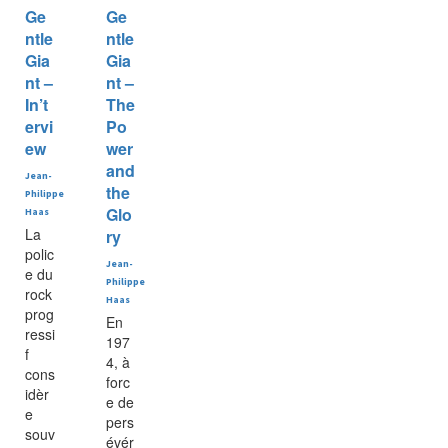
Ge
Ge
ntle
ntle
Gia
Gia
nt –
nt –
In’t
The
ervi
Po
ew
wer
and
Jean-
the
Philippe
Glo
Haas
La
ry
polic
Jean-
e du
Philippe
rock
Haas
prog
En
ressi
197
f
4, à
cons
forc
idèr
e de
e
pers
souv
évér