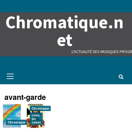
Skip
to
Chromatique.n
content
et
L'ACTUALITÉ DES MUSIQUES PROGR
Primary
Menu
avant-garde
Chronique
coup
de
Chronique
coeur