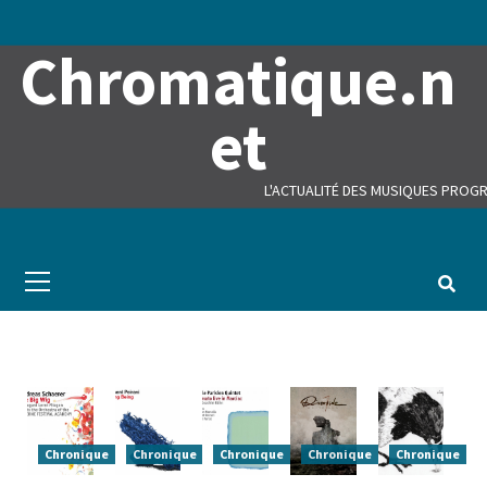
Skip
to
Chromatique.n
content
et
L'ACTUALITÉ DES MUSIQUES PROGR
Primary
Menu
Chronique
Chronique
Chronique
Chronique
Chronique