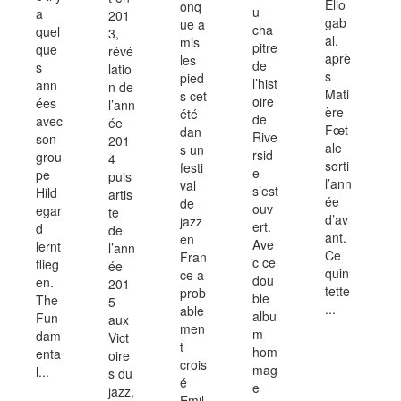
Elio
onq
u
a
201
gab
ue a
cha
quel
3,
al,
mis
pitre
que
révé
aprè
les
de
s
latio
s
pied
l’hist
ann
n de
Mati
s cet
oire
ées
l’ann
ère
été
de
avec
ée
Fœt
dan
Rive
son
201
ale
s un
rsid
grou
4
sorti
festi
e
pe
puis
l’ann
val
s’est
Hild
artis
ée
de
ouv
egar
te
d’av
jazz
ert.
d
de
ant.
en
Ave
lernt
l’ann
Ce
Fran
c ce
flieg
ée
quin
ce a
dou
en.
201
tette
prob
ble
The
5
...
able
albu
Fun
aux
men
m
dam
Vict
t
hom
enta
oire
crois
mag
l...
s du
é
e
jazz,
Emil