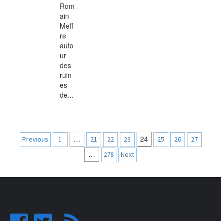
Rom
ain
Meff
re
auto
ur
des
ruin
es
de...
Navigation
…
24
Previous
1
21
22
23
25
26
27
des
…
278
Next
articles