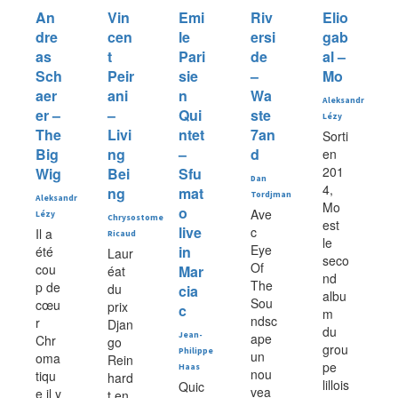
An
Vin
Emi
Riv
Elio
dre
cen
le
ersi
gab
as
t
Pari
de
al –
Sch
Peir
sie
–
Mo
aer
ani
n
Wa
Aleksandr
er –
–
Qui
ste
Lézy
The
Livi
ntet
7an
Sorti
Big
ng
–
d
en
201
Wig
Bei
Sfu
Dan
4,
ng
mat
Tordjman
Aleksandr
Mo
o
Ave
Lézy
Chrysostome
est
live
c
Il a
Ricaud
le
Eye
in
été
Laur
seco
Of
cou
Mar
éat
nd
The
p de
du
cia
albu
Sou
cœu
prix
c
m
ndsc
r
Djan
du
Jean-
ape
Chr
go
grou
Philippe
un
oma
Rein
pe
Haas
nou
tiqu
hard
lillois
Quic
vea
e il y
t en