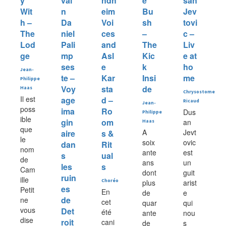
y
vai
ndh
e
san
Wit
n
eim
Bu
Jev
h –
Da
Voi
sh
tovi
The
niel
ces
–
c –
Lod
Pali
and
The
Liv
ge
mp
Asl
Kic
e at
ses
e
k
ho
Jean-
te –
Kar
Insi
me
Philippe
Voy
sta
de
Haas
Chrysostome
Il est
age
d –
Ricaud
Jean-
poss
ima
Ro
Dus
Philippe
ible
gin
om
an
Haas
que
A
Jevt
aire
s &
le
soix
ovic
dan
Rit
nom
ante
est
s
ual
de
ans
un
les
s
Cam
dont
guit
ruin
ille
Choréo
plus
arist
es
Petit
En
de
e
de
ne
cet
quar
qui
vous
Det
été
ante
nou
dise
roit
cani
de
s