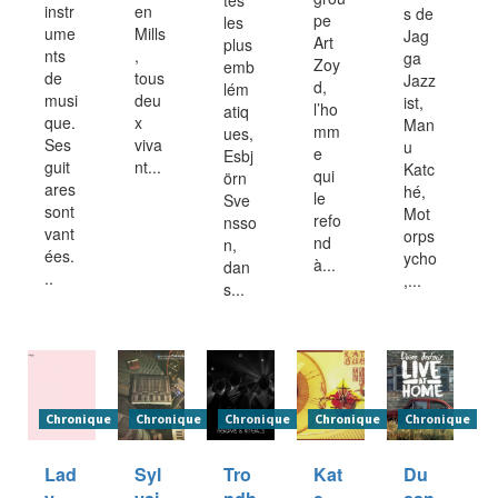
tes
instr
en
s de
pe
les
ume
Mills
Jag
Art
plus
nts
,
ga
Zoy
emb
de
tous
Jazz
d,
lém
musi
deu
ist,
l’ho
atiq
que.
x
Man
mm
ues,
Ses
viva
u
e
Esbj
guit
nt...
Katc
qui
örn
ares
hé,
le
Sve
sont
Mot
refo
nsso
vant
orps
nd
n,
ées.
ycho
à...
dan
..
,...
s...
Chronique
Chronique
Chronique
Chronique
Chronique
Lad
Syl
Tro
Kat
Du