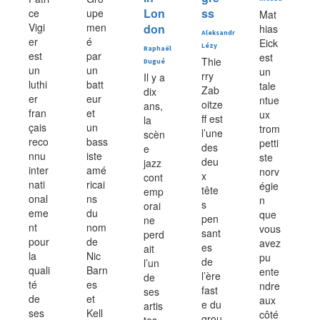
Lon
ss
ce
upe
Mat
Vigi
men
don
hias
Aleksandr
er
é
Eick
Lézy
Raphaël
est
par
est
Thie
Dugué
un
un
un
rry
Il y a
luthi
batt
tale
Zab
dix
er
eur
ntue
oitze
ans,
fran
et
ux
ff est
la
çais
un
trom
l’une
scèn
reco
bass
petti
des
e
nnu
iste
ste
deu
jazz
inter
amé
norv
x
cont
nati
ricai
égie
tête
emp
onal
ns
n
s
orai
eme
du
que
pen
ne
nt
nom
vous
sant
perd
pour
de
avez
es
ait
la
Nic
pu
de
l’un
quali
Barn
ente
l’ère
de
té
es
ndre
fast
ses
de
et
aux
e du
artis
ses
Kell
côté
grou