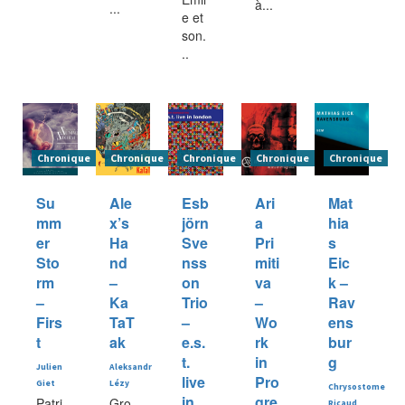
à...
...
e et
son.
..
Chronique
Chronique
Chronique
Chronique
Chronique
Su
Ale
Esb
Ari
Mat
mm
x’s
jörn
a
hia
er
Ha
Sve
Pri
s
Sto
nd
nss
miti
Eic
rm
–
on
va
k –
–
Ka
Trio
–
Rav
Firs
TaT
–
Wo
ens
t
ak
e.s.
rk
bur
t.
in
g
Julien
Aleksandr
live
Pro
Giet
Lézy
Chrysostome
in
gre
Patri
Gro
Ricaud