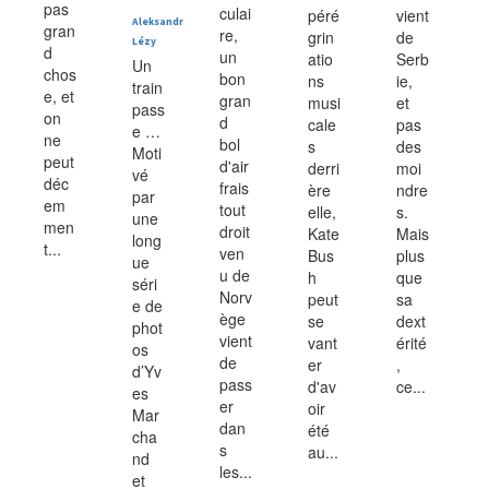
pas
culai
péré
vient
Aleksandr
gran
re,
grin
de
Lézy
d
un
atio
Serb
Un
chos
bon
ns
ie,
train
e, et
gran
musi
et
pass
on
d
cale
pas
e …
ne
bol
s
des
Moti
peut
d'air
derri
moi
vé
déc
frais
ère
ndre
par
em
tout
elle,
s.
une
men
droit
Kate
Mais
long
t...
ven
Bus
plus
ue
u de
h
que
séri
Norv
peut
sa
e de
ège
se
dext
phot
vient
vant
érité
os
de
er
,
d’Yv
pass
d'av
ce...
es
er
oir
Mar
dan
été
cha
s
au...
nd
les...
et