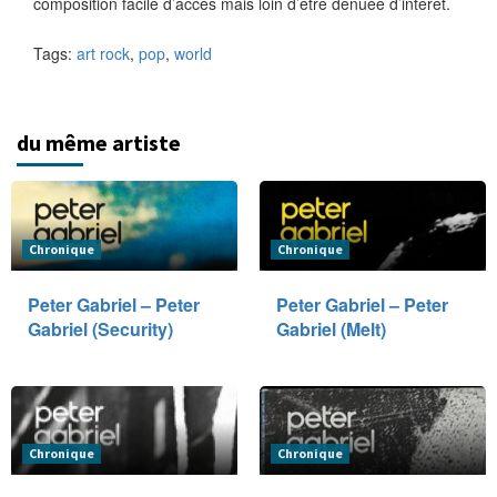
composition facile d’accès mais loin d’être dénuée d’intérêt.
Tags:
art rock
,
pop
,
world
du même artiste
Chronique
Chronique
Peter Gabriel – Peter
Peter Gabriel – Peter
Gabriel (Security)
Gabriel (Melt)
Chronique
Chronique