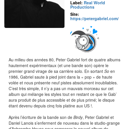
Label:
Real World
Productions
Site:
https://petergabriel.com/
Au milieu des années 80, Peter Gabriel fort de quatre albums
hautement expérimentaux (et une bande son) opère le
premier grand virage de sa carrière solo. En sortant
So
en
1986, Gabriel saute à pied joint dans la « pop » de haute
volée et nous présente neuf pistes absolument inoubliables.
C’est très simple, il n’y a pas un mauvais morceau sur cet
album qui mélange les styles tout en restant ce que le Gab’
aura produit de plus accessible et de plus primé; le disque
étant devenu depuis cinq fois platine aux US !.
Après l’écriture de la bande son de
Birdy
, Peter Gabriel et
Daniel Lanois s’enferment de nouveau dans le studio-grange
d’Ashcombe House pour composer le nouvel album de