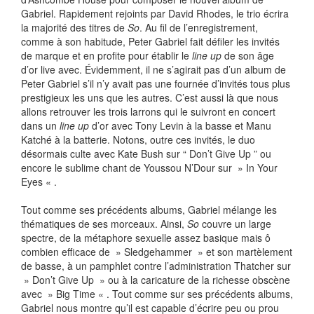
Gabriel. Rapidement rejoints par David Rhodes, le trio écrira
la majorité des titres de
So
. Au fil de l’enregistrement,
comme à son habitude, Peter Gabriel fait défiler les invités
de marque et en profite pour établir le
line up
de son âge
d’or live avec. Évidemment, il ne s’agirait pas d’un album de
Peter Gabriel s’il n’y avait pas une fournée d’invités tous plus
prestigieux les uns que les autres. C’est aussi là que nous
allons retrouver les trois larrons qui le suivront en concert
dans un
line up
d’or avec Tony Levin à la basse et Manu
Katché à la batterie. Notons, outre ces invités, le duo
désormais culte avec Kate Bush sur “ Don’t Give Up ” ou
encore le sublime chant de Youssou N’Dour sur » In Your
Eyes « .
Tout comme ses précédents albums, Gabriel mélange les
thématiques de ses morceaux. Ainsi,
So
couvre un large
spectre, de la métaphore sexuelle assez basique mais ô
combien efficace de » Sledgehammer » et son martèlement
de basse, à un pamphlet contre l’administration Thatcher sur
» Don’t Give Up » ou à la caricature de la richesse obscène
avec » Big Time « . Tout comme sur ses précédents albums,
Gabriel nous montre qu’il est capable d’écrire peu ou prou