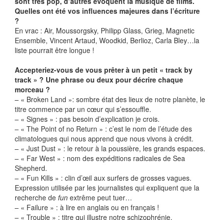
sont très pop, d’autres évoquent la musique de films.
Quelles ont été vos influences majeures dans l’écriture
?
En vrac : Air, Moussorgsky, Philipp Glass, Grieg, Magnetic
Ensemble, Vincent Artaud, Woodkid, Berlioz, Carla Bley…la
liste pourrait être longue !
Accepteriez-vous de vous prêter à un petit « track by
track » ? Une phrase ou deux pour décrire chaque
morceau ?
– « Broken Land »: sombre état des lieux de notre planète, le
titre commence par un cœur qui s’essouffle.
– « Signes » : pas besoin d’explication je crois.
– « The Point of no Return » : c’est le nom de l’étude des
climatologues qui nous apprend que nous vivons à crédit.
– « Just Dust » : le retour à la poussière, les grands espaces.
– « Far West » : nom des expéditions radicales de Sea
Shepherd.
– « Fun Kills » : clin d’œil aux surfers de grosses vagues.
Expression utilisée par les journalistes qui expliquent que la
recherche de
fun
extrême peut tuer…
– « Failure » : à lire en anglais ou en français !
– « Trouble » : titre qui illustre notre schizophrénie.