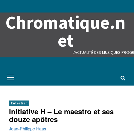
Skip
to
Chromatique.n
content
et
L'ACTUALITÉ DES MUSIQUES PROGR
Primary
Menu
Entretien
Initiative H – Le maestro et ses
douze apôtres
Jean-Philippe Haas