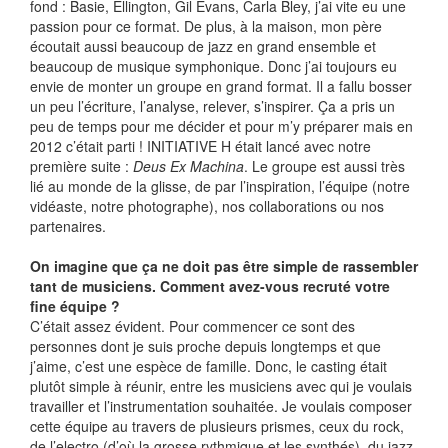
fond : Basie, Ellington, Gil Evans, Carla Bley, j’ai vite eu une
passion pour ce format. De plus, à la maison, mon père
écoutait aussi beaucoup de jazz en grand ensemble et
beaucoup de musique symphonique. Donc j’ai toujours eu
envie de monter un groupe en grand format. Il a fallu bosser
un peu l’écriture, l’analyse, relever, s’inspirer. Ça a pris un
peu de temps pour me décider et pour m’y préparer mais en
2012 c’était parti ! INITIATIVE H était lancé avec notre
première suite :
Deus Ex Machina
. Le groupe est aussi très
lié au monde de la glisse, de par l’inspiration, l’équipe (notre
vidéaste, notre photographe), nos collaborations ou nos
partenaires.
On imagine que ça ne doit pas être simple de rassembler
tant de musiciens. Comment avez-vous recruté votre
fine équipe ?
C’était assez évident. Pour commencer ce sont des
personnes dont je suis proche depuis longtemps et que
j’aime, c’est une espèce de famille. Donc, le casting était
plutôt simple à réunir, entre les musiciens avec qui je voulais
travailler et l’instrumentation souhaitée. Je voulais composer
cette équipe au travers de plusieurs prismes, ceux du rock,
de l’electro (d’où la grosse rythmique et les synthés), du jazz,