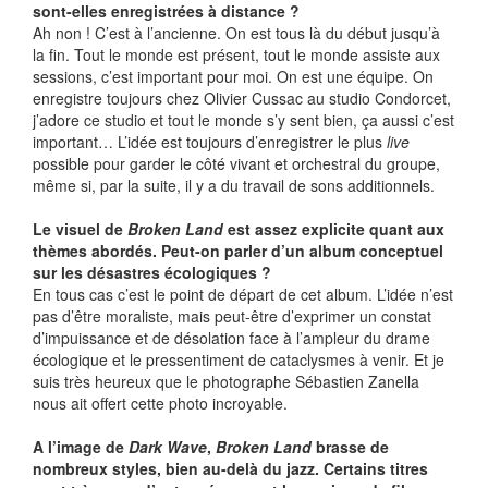
sont-elles enregistrées à distance ?
Ah non ! C’est à l’ancienne. On est tous là du début jusqu’à
la fin. Tout le monde est présent, tout le monde assiste aux
sessions, c’est important pour moi. On est une équipe. On
enregistre toujours chez Olivier Cussac au studio Condorcet,
j’adore ce studio et tout le monde s’y sent bien, ça aussi c’est
important… L’idée est toujours d’enregistrer le plus
live
possible pour garder le côté vivant et orchestral du groupe,
même si, par la suite, il y a du travail de sons additionnels.
Le visuel de
Broken Land
est assez explicite quant aux
thèmes abordés. Peut-on parler d’un album conceptuel
sur les désastres écologiques ?
En tous cas c’est le point de départ de cet album. L’idée n’est
pas d’être moraliste, mais peut-être d’exprimer un constat
d’impuissance et de désolation face à l’ampleur du drame
écologique et le pressentiment de cataclysmes à venir. Et je
suis très heureux que le photographe Sébastien Zanella
nous ait offert cette photo incroyable.
A l’image de
Dark Wave
,
Broken Land
brasse de
nombreux styles, bien au-delà du jazz. Certains titres