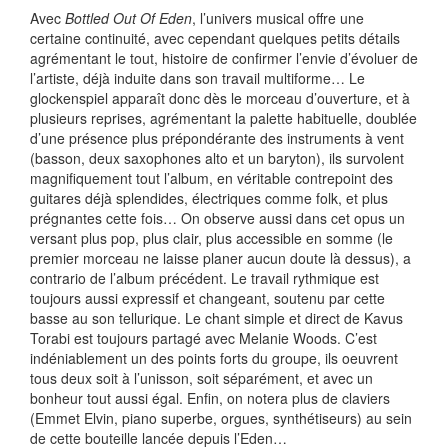
Avec
Bottled Out Of Eden
, l’univers musical offre une
certaine continuité, avec cependant quelques petits détails
agrémentant le tout, histoire de confirmer l’envie d’évoluer de
l’artiste, déjà induite dans son travail multiforme… Le
glockenspiel apparaît donc dès le morceau d’ouverture, et à
plusieurs reprises, agrémentant la palette habituelle, doublée
d’une présence plus prépondérante des instruments à vent
(basson, deux saxophones alto et un baryton), ils survolent
magnifiquement tout l’album, en véritable contrepoint des
guitares déjà splendides, électriques comme folk, et plus
prégnantes cette fois… On observe aussi dans cet opus un
versant plus pop, plus clair, plus accessible en somme (le
premier morceau ne laisse planer aucun doute là dessus), a
contrario de l’album précédent. Le travail rythmique est
toujours aussi expressif et changeant, soutenu par cette
basse au son tellurique. Le chant simple et direct de Kavus
Torabi est toujours partagé avec Melanie Woods. C’est
indéniablement un des points forts du groupe, ils oeuvrent
tous deux soit à l’unisson, soit séparément, et avec un
bonheur tout aussi égal. Enfin, on notera plus de claviers
(Emmet Elvin, piano superbe, orgues, synthétiseurs) au sein
de cette bouteille lancée depuis l’Eden…