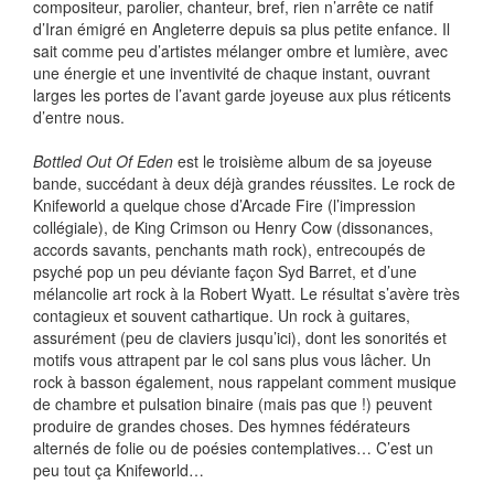
compositeur, parolier, chanteur, bref, rien n’arrête ce natif
d’Iran émigré en Angleterre depuis sa plus petite enfance. Il
sait comme peu d’artistes mélanger ombre et lumière, avec
une énergie et une inventivité de chaque instant, ouvrant
larges les portes de l’avant garde joyeuse aux plus réticents
d’entre nous.
Bottled Out Of Eden
est le troisième album de sa joyeuse
bande, succédant à deux déjà grandes réussites. Le rock de
Knifeworld a quelque chose d’Arcade Fire (l’impression
collégiale), de King Crimson ou Henry Cow (dissonances,
accords savants, penchants math rock), entrecoupés de
psyché pop un peu déviante façon Syd Barret, et d’une
mélancolie art rock à la Robert Wyatt. Le résultat s’avère très
contagieux et souvent cathartique. Un rock à guitares,
assurément (peu de claviers jusqu’ici), dont les sonorités et
motifs vous attrapent par le col sans plus vous lâcher. Un
rock à basson également, nous rappelant comment musique
de chambre et pulsation binaire (mais pas que !) peuvent
produire de grandes choses. Des hymnes fédérateurs
alternés de folie ou de poésies contemplatives… C’est un
peu tout ça Knifeworld…