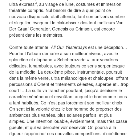
ultra expressif, au visage de lune, costumes et immersion
théatrâle compris. Nul besoin de dire à quel point ce
nouveau disque solo était attendu, tant son univers sombre
et singulier, évoquant le clair-obscur des tout meilleurs Van
Der Graaf Generator, Genesis ou Crimson, est encore
présent dans les mémoires.
Contre toute attente,
All Our Yesterdays
est une déception…
Pourtant l’album démarre à son meilleur niveau, avec le
splendide et diaphane « Scheherazade », aux vocalises
délicates, funambules, avec toujours ce sens serpentesque
de la mélodie. La deuxième pièce, instrumentale, poursuit
dans la même veine, ultra mélancolique et chaloupée, offrant
percussions d’Orient et tintements célestes, superbe et…trop
court !…La suite va trancher pourtant, jusqu’à délaisser le
caractère vénéneux et envoûtant auquel le bonhomme nous
a tant habitués. Ce n’est pas forcément son meilleur choix.
On sent ici la volonté chez le bonhomme de proposer des
ambiances plus variées, plus solaires parfois, et plus
simples. Une intention louable, évidemment, mais très casse-
gueule, et qui va dérouter voir décevoir. On pourra à la
rigueur rapprocher ces nouvelles compositions, d’obédience