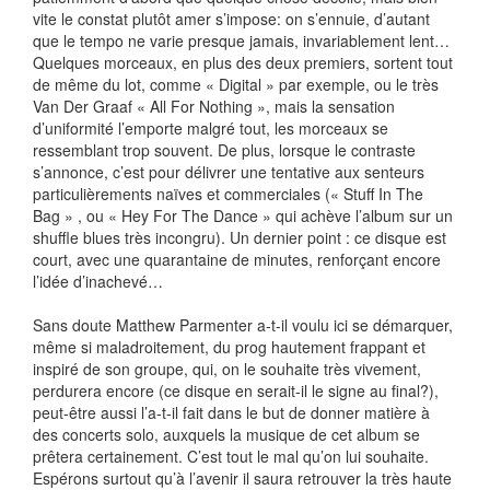
vite le constat plutôt amer s’impose: on s’ennuie, d’autant
que le tempo ne varie presque jamais, invariablement lent…
Quelques morceaux, en plus des deux premiers, sortent tout
de même du lot, comme « Digital » par exemple, ou le très
Van Der Graaf « All For Nothing », mais la sensation
d’uniformité l’emporte malgré tout, les morceaux se
ressemblant trop souvent. De plus, lorsque le contraste
s’annonce, c’est pour délivrer une tentative aux senteurs
particulièrements naïves et commerciales (« Stuff In The
Bag » , ou « Hey For The Dance » qui achève l’album sur un
shuffle blues très incongru). Un dernier point : ce disque est
court, avec une quarantaine de minutes, renforçant encore
l’idée d’inachevé…
Sans doute Matthew Parmenter a-t-il voulu ici se démarquer,
même si maladroitement, du prog hautement frappant et
inspiré de son groupe, qui, on le souhaite très vivement,
perdurera encore (ce disque en serait-il le signe au final?),
peut-être aussi l’a-t-il fait dans le but de donner matière à
des concerts solo, auxquels la musique de cet album se
prêtera certainement. C’est tout le mal qu’on lui souhaite.
Espérons surtout qu’à l’avenir il saura retrouver la très haute