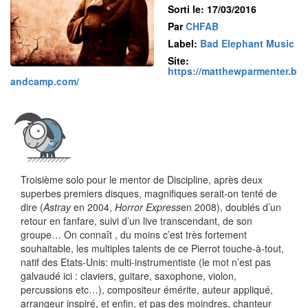
Sorti le: 17/03/2016
Par
CHFAB
Label:
Bad Elephant Music
Site:
https://matthewparmenter.b
andcamp.com/
Troisième solo pour le mentor de Discipline, après deux
superbes premiers disques, magnifiques serait-on tenté de
dire (
Astray
en 2004,
Horror Express
en 2008), doublés d’un
retour en fanfare, suivi d’un live transcendant, de son
groupe… On connaît , du moins c’est très fortement
souhaitable, les multiples talents de ce Pierrot touche-à-tout,
natif des Etats-Unis: multi-instrumentiste (le mot n’est pas
galvaudé ici : claviers, guitare, saxophone, violon,
percussions etc…), compositeur émérite, auteur appliqué,
arrangeur inspiré, et enfin, et pas des moindres, chanteur