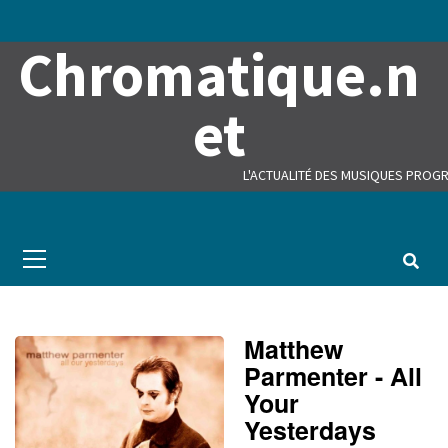
Skip
to
Chromatique.n
content
et
L'ACTUALITÉ DES MUSIQUES PROGR
Primary
Menu
Matthew
Parmenter - All
Your
Yesterdays