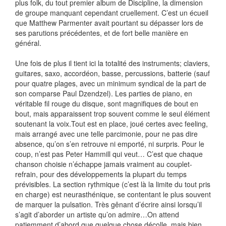
plus folk, du tout premier album de Discipline, la dimension
de groupe manquant cependant cruellement. C’est un écueil
que Matthew Parmenter avait pourtant su dépasser lors de
ses parutions précédentes, et de fort belle manière en
général.
Une fois de plus il tient ici la totalité des instruments; claviers,
guitares, saxo, accordéon, basse, percussions, batterie (sauf
pour quatre plages, avec un minimum syndical de la part de
son comparse Paul Dzendzel). Les parties de piano, en
véritable fil rouge du disque, sont magnifiques de bout en
bout, mais apparaissent trop souvent comme le seul élément
soutenant la voix.Tout est en place, joué certes avec feeling,
mais arrangé avec une telle parcimonie, pour ne pas dire
absence, qu’on s’en retrouve ni emporté, ni surpris. Pour le
coup, n’est pas Peter Hammill qui veut… C’est que chaque
chanson choisie n’échappe jamais vraiment au couplet-
refrain, pour des développements la plupart du temps
prévisibles. La section rythmique (c’est là la limite du tout pris
en charge) est neurasthénique, se contentant le plus souvent
de marquer la pulsation. Très gênant d’écrire ainsi lorsqu’il
s’agit d’aborder un artiste qu’on admire…On attend
patiemment d’abord que quelque chose décolle, mais bien