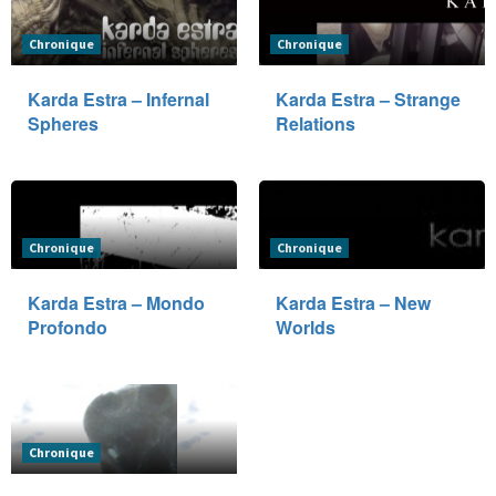
Chronique
Chronique
Karda Estra – Infernal
Karda Estra – Strange
Spheres
Relations
Chronique
Chronique
Karda Estra – Mondo
Karda Estra – New
Profondo
Worlds
Chronique