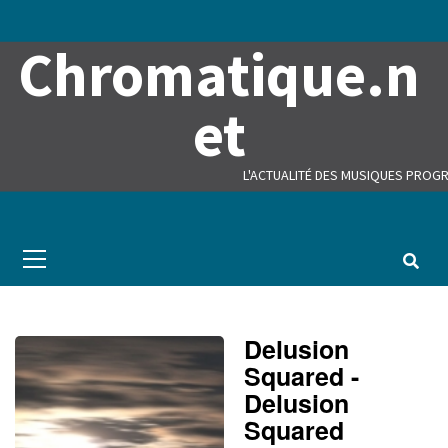
Skip
to
Chromatique.n
content
et
L'ACTUALITÉ DES MUSIQUES PROGR
Primary
Menu
Delusion
Squared -
Delusion
Squared