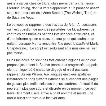
geste à saluer chez ce trio anglais mené par la chanteuse
Lorraine Young, dont la voix s’apparente à un panaché assez
séduisant entre celles d’Anna Stobart (The Wishing Tree) et
de Suzanne Vega.
Le concept se rapproche des travaux de Arjen A. Lucassen,
où il est question de mondes parallèles, de biosphères, de
contrôles des humains par des intelligences artificielles, et
d’une héroïne qui en a assez de tout ça et qui souhaite un
enfant. Lorsque Matrix rencontre
The Electric Castle
et Maria
Chapdelaine… Le script est séduisant et la musique ne l’est
pas moins.
Si les mélodies ne sont pas totalement éloignées de ce que
propose justement le Batave (morceaux progressifs, rappels,
etc.), un léger côté cheap se dégage et n’est pas sans
rappeler Steven Wilson. Aux longues envolées spatiales
instaurées par des claviers rythmés se succèdent des plages
de guitare plus mélancoliques et plus sombres. L’actualité du
néo étant plus que sobre et discrète en ce moment, ce petit
travail finement ciselé arrive à point nommé et mérite une
oreille aussi attentive que bienveillante.