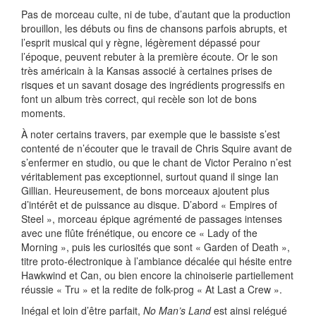
Pas de morceau culte, ni de tube, d’autant que la production
brouillon, les débuts ou fins de chansons parfois abrupts, et
l’esprit musical qui y règne, légèrement dépassé pour
l’époque, peuvent rebuter à la première écoute. Or le son
très américain à la Kansas associé à certaines prises de
risques et un savant dosage des ingrédients progressifs en
font un album très correct, qui recèle son lot de bons
moments.
À noter certains travers, par exemple que le bassiste s’est
contenté de n’écouter que le travail de Chris Squire avant de
s’enfermer en studio, ou que le chant de Victor Peraino n’est
véritablement pas exceptionnel, surtout quand il singe Ian
Gillian. Heureusement, de bons morceaux ajoutent plus
d’intérêt et de puissance au disque. D’abord « Empires of
Steel », morceau épique agrémenté de passages intenses
avec une flûte frénétique, ou encore ce « Lady of the
Morning », puis les curiosités que sont « Garden of Death »,
titre proto-électronique à l’ambiance décalée qui hésite entre
Hawkwind et Can, ou bien encore la chinoiserie partiellement
réussie « Tru » et la redite de folk-prog « At Last a Crew ».
Inégal et loin d’être parfait,
No Man’s Land
est ainsi relégué