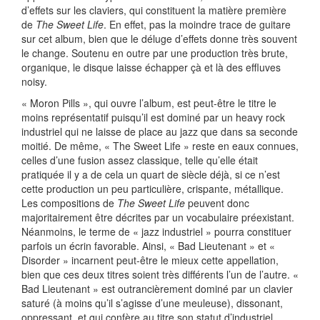
d’effets sur les claviers, qui constituent la matière première
de
The Sweet Life
. En effet, pas la moindre trace de guitare
sur cet album, bien que le déluge d’effets donne très souvent
le change. Soutenu en outre par une production très brute,
organique, le disque laisse échapper çà et là des effluves
noisy.
« Moron Pills », qui ouvre l’album, est peut-être le titre le
moins représentatif puisqu’il est dominé par un heavy rock
industriel qui ne laisse de place au jazz que dans sa seconde
moitié. De même, « The Sweet Life » reste en eaux connues,
celles d’une fusion assez classique, telle qu’elle était
pratiquée il y a de cela un quart de siècle déjà, si ce n’est
cette production un peu particulière, crispante, métallique.
Les compositions de
The Sweet Life
peuvent donc
majoritairement être décrites par un vocabulaire préexistant.
Néanmoins, le terme de « jazz industriel » pourra constituer
parfois un écrin favorable. Ainsi, « Bad Lieutenant » et «
Disorder » incarnent peut-être le mieux cette appellation,
bien que ces deux titres soient très différents l’un de l’autre. «
Bad Lieutenant » est outrancièrement dominé par un clavier
saturé (à moins qu’il s’agisse d’une meuleuse), dissonant,
oppressant, et qui confère au titre son statut d’industriel,