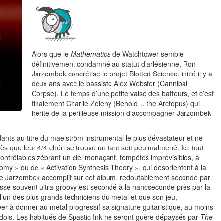
Alors que le
Mathematics
de Watchtower semble
définitivement condamné au statut d’arlésienne, Ron
Jarzombek concrétise le projet Blotted Science, initié il y a
deux ans avec le bassiste Alex Webster (Cannibal
Corpse). Le temps d’une petite valse des batteurs, et c’est
finalement Charlie Zeleny (Behold… the Arctopus) qui
hérite de la périlleuse mission d’accompagner Jarzombek
ants au titre du maelström instrumental le plus dévastateur et ne
ès que leur 4/4 chéri se trouve un tant soit peu malmené. Ici, tout
ncontrôlables zébrant un ciel menaçant, tempêtes imprévisibles, à
my » ou de « Activation Synthesis Theory », qui désorientent à la
que Jarzombek accomplit sur cet album, redoutablement secondé par
basse souvent ultra-groovy est secondé à la nanoseconde près par la
l’un des plus grands techniciens du metal et que son jeu,
er à donner au metal progressif sa signature guitaristique, au moins
édois. Les habitués de Spastic Ink ne seront guère dépaysés par
The