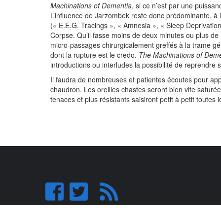
Machinations of Dementia
, si ce n’est par une puissa
L’influence de Jarzombek reste donc prédominante, à l’
(« E.E.G. Tracings », « Amnesia », « Sleep Deprivation
Corpse. Qu’il fasse moins de deux minutes ou plus de h
micro-passages chirurgicalement greffés à la trame gén
dont la rupture est le credo.
The Machinations of Deme
introductions ou interludes la possibilité de reprendre s
Il faudra de nombreuses et patientes écoutes pour ap
chaudron. Les oreilles chastes seront bien vite saturé
tenaces et plus résistants saisiront petit à petit tout