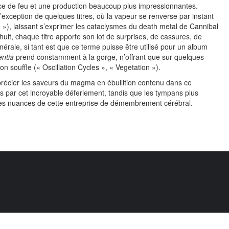
nce de feu et une production beaucoup plus impressionnantes.
exception de quelques titres, où la vapeur se renverse par instant
 »), laissant s’exprimer les cataclysmes du death metal de Cannibal
uit, chaque titre apporte son lot de surprises, de cassures, de
érale, si tant est que ce terme puisse être utilisé pour un album
ntia
prend constamment à la gorge, n’offrant que sur quelques
on souffle (« Oscillation Cycles », « Vegetation »).
précier les saveurs du magma en ébullition contenu dans ce
es par cet incroyable déferlement, tandis que les tympans plus
es les nuances de cette entreprise de démembrement cérébral.
© 2020 Chromatique tous droits réservés