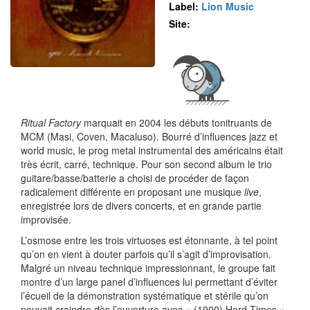
Label:
Lion Music
Site:
Ritual Factory
marquait en 2004 les débuts tonitruants de
MCM (Masi, Coven, Macaluso). Bourré d’influences jazz et
world music, le prog metal instrumental des américains était
très écrit, carré, technique. Pour son second album le trio
guitare/basse/batterie a choisi de procéder de façon
radicalement différente en proposant une musique
live
,
enregistrée lors de divers concerts, et en grande partie
improvisée.
L’osmose entre les trois virtuoses est étonnante, à tel point
qu’on en vient à douter parfois qu’il s’agit d’improvisation.
Malgré un niveau technique impressionnant, le groupe fait
montre d’un large panel d’influences lui permettant d’éviter
l’écueil de la démonstration systématique et stérile qu’on
pouvait craindre dès l’ouverture avec « (1900) Hard Times »,