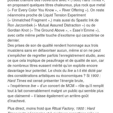
en proposant quelques titres chaleureux, plus rock que metal
(« For Every Color You Know », « River Offering »). On reste
néanmoins proche de Liquid Tension Experiment
(« Unmatched Fragment »,) mais aussi du Spastic Ink de
Ron Jarzombek (« Mutual Assured Distraction ») ou de
Gordian Knot (« The Ground Above », « Esse’n’Emme »),
avec cette même petite touche d’exotisme qui caractérise ce
dernier.
Des prises de son de qualité rendent hommage aux trois
musiciens sans en défavoriser aucun, même si on ne peut
s’empêcher de regretter parfois l’enregistrement studio, avec
ce que cela implique de peaufinage et de qualité de son, car
de nombreux titres eussent mérité qu’on exploite encore
davantage leur potentiel. Le choix du
live
a-t-il été dicté par
des considérations artistiques ou économiques ? Si
1900 :
Hard Times
est censé présenter l’énergie brute,
« l’expérience
live
» d’un concert de MCM – rôle qu’il remplit
tout à fait convenablement malgré un public qui semble plus
que clairsemé – il laisse également un arrière-goût
d’inachevé.
Plus direct, moins froid que
Ritual Factory
,
1900 : Hard