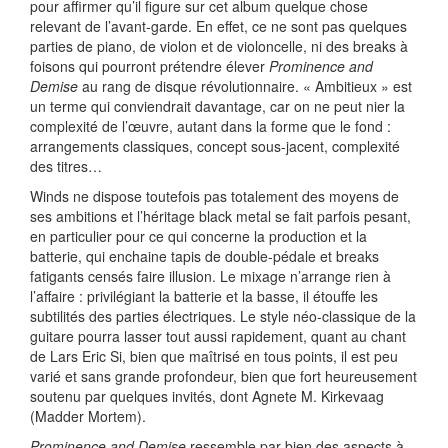
pour affirmer qu’il figure sur cet album quelque chose
relevant de l’avant-garde. En effet, ce ne sont pas quelques
parties de piano, de violon et de violoncelle, ni des breaks à
foisons qui pourront prétendre élever
Prominence and
Demise
au rang de disque révolutionnaire. « Ambitieux » est
un terme qui conviendrait davantage, car on ne peut nier la
complexité de l’œuvre, autant dans la forme que le fond :
arrangements classiques, concept sous-jacent, complexité
des titres…
Winds ne dispose toutefois pas totalement des moyens de
ses ambitions et l’héritage black metal se fait parfois pesant,
en particulier pour ce qui concerne la production et la
batterie, qui enchaine tapis de double-pédale et breaks
fatigants censés faire illusion. Le mixage n’arrange rien à
l’affaire : privilégiant la batterie et la basse, il étouffe les
subtilités des parties électriques. Le style néo-classique de la
guitare pourra lasser tout aussi rapidement, quant au chant
de Lars Eric Si, bien que maîtrisé en tous points, il est peu
varié et sans grande profondeur, bien que fort heureusement
soutenu par quelques invités, dont Agnete M. Kirkevaag
(Madder Mortem).
Prominence and Demise
ressemble par bien des aspects à