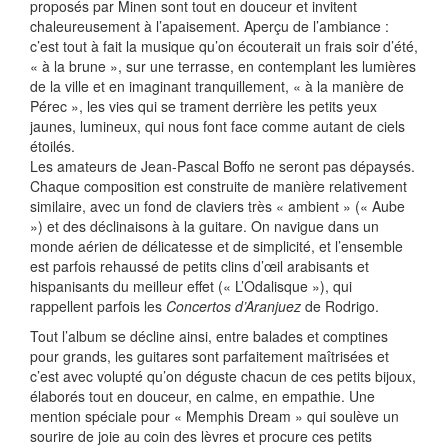
proposés par Minen sont tout en douceur et invitent
chaleureusement à l’apaisement. Aperçu de l’ambiance :
c’est tout à fait la musique qu’on écouterait un frais soir d’été,
« à la brune », sur une terrasse, en contemplant les lumières
de la ville et en imaginant tranquillement, « à la manière de
Pérec », les vies qui se trament derrière les petits yeux
jaunes, lumineux, qui nous font face comme autant de ciels
étoilés.
Les amateurs de Jean-Pascal Boffo ne seront pas dépaysés.
Chaque composition est construite de manière relativement
similaire, avec un fond de claviers très « ambient » (« Aube
») et des déclinaisons à la guitare. On navigue dans un
monde aérien de délicatesse et de simplicité, et l’ensemble
est parfois rehaussé de petits clins d’œil arabisants et
hispanisants du meilleur effet (« L’Odalisque »), qui
rappellent parfois les
Concertos d’Aranjuez
de Rodrigo.
Tout l’album se décline ainsi, entre balades et comptines
pour grands, les guitares sont parfaitement maîtrisées et
c’est avec volupté qu’on déguste chacun de ces petits bijoux,
élaborés tout en douceur, en calme, en empathie. Une
mention spéciale pour « Memphis Dream » qui soulève un
sourire de joie au coin des lèvres et procure ces petits