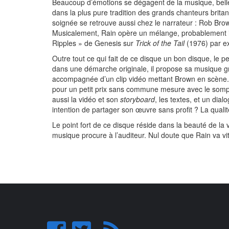
Beaucoup d’émotions se dégagent de la musique, belle e
dans la plus pure tradition des grands chanteurs britan
soignée se retrouve aussi chez le narrateur : Rob Brown,
Musicalement, Rain opère un mélange, probablement i
Ripples » de Genesis sur
Trick of the Tail
(1976) par e
Outre tout ce qui fait de ce disque un bon disque, le
dans une démarche originale, il propose sa musique gra
accompagnée d’un clip vidéo mettant Brown en scène. P
pour un petit prix sans commune mesure avec le som
aussi la vidéo et son
storyboard
, les textes, et un dia
intention de partager son œuvre sans profit ? La qualit
Le point fort de ce disque réside dans la beauté de la
musique procure à l’auditeur. Nul doute que Rain va vite 