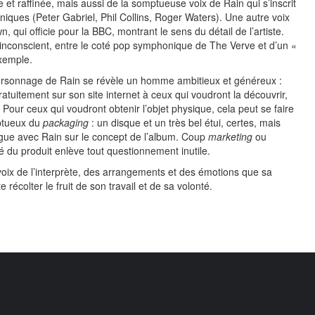
t raffinée, mais aussi de la somptueuse voix de Rain qui s’inscrit
niques (Peter Gabriel, Phil Collins, Roger Waters). Une autre voix
 qui officie pour la BBC, montrant le sens du détail de l’artiste.
nconscient, entre le coté pop symphonique de The Verve et d’un «
xemple.
 personnage de Rain se révèle un homme ambitieux et généreux :
tuitement sur son site internet à ceux qui voudront la découvrir,
our ceux qui voudront obtenir l’objet physique, cela peut se faire
ptueux du
packaging
: un disque et un très bel étui, certes, mais
logue avec Rain sur le concept de l’album. Coup
marketing
ou
é du produit enlève tout questionnement inutile.
 voix de l’interprète, des arrangements et des émotions que sa
récolter le fruit de son travail et de sa volonté.