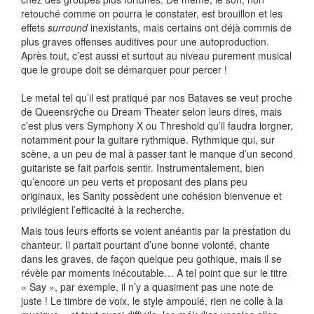
retouché comme on pourra le constater, est brouillon et les
effets
surround
inexistants, mais certains ont déjà commis de
plus graves offenses auditives pour une autoproduction.
Après tout, c’est aussi et surtout au niveau purement musical
que le groupe doit se démarquer pour percer !
Le metal tel qu’il est pratiqué par nos Bataves se veut proche
de Queensrÿche ou Dream Theater selon leurs dires, mais
c’est plus vers Symphony X ou Threshold qu’il faudra lorgner,
notamment pour la guitare rythmique. Rythmique qui, sur
scène, a un peu de mal à passer tant le manque d’un second
guitariste se fait parfois sentir. Instrumentalement, bien
qu’encore un peu verts et proposant des plans peu
originaux, les Sanity possèdent une cohésion bienvenue et
privilégient l’efficacité à la recherche.
Mais tous leurs efforts se voient anéantis par la prestation du
chanteur. Il partait pourtant d’une bonne volonté, chante
dans les graves, de façon quelque peu gothique, mais il se
révèle par moments inécoutable… A tel point que sur le titre
« Say », par exemple, il n’y a quasiment pas une note de
juste ! Le timbre de voix, le style ampoulé, rien ne colle à la