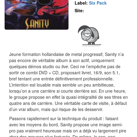
Label:
Six Pack
Site:
Jeune formation hollandaise de metal progressif, Sanity n’a
pas encore de véritable album à son actif, uniquement
quelques démos studio ou
live
. Ceci ne l’empêche pas de
sortir ce combi DVD + CD, proposant livret, 16/9, son 5.1,
bref tentant une entrée définitivement professionnelle.
L’intention est louable mais semble un peu ambitieuse,
lorsqu’on a une carrière si courte derrière soi. En une heure,
le groupe propose en effet la quasi-intégralité de ses titres en
quatre ans de carrière. Une véritable carte de visite, à défaut
d’un vrai album, mais qui risque de les desservir.
Passons rapidement sur la technique du produit : faisant
avec les moyens du bord, Sanity propose une image semi-
pro pas vraiment heureuse mais on a déjà vu largement pire
chez des groupes plus fortunés. De même, le son, non