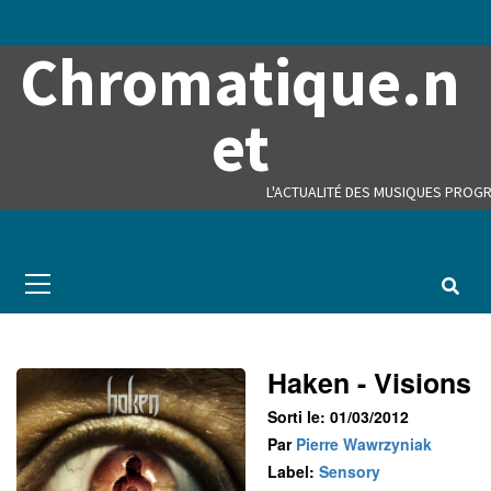
Skip
to
Chromatique.n
content
et
L'ACTUALITÉ DES MUSIQUES PROGR
Primary
Menu
Haken - Visions
Sorti le: 01/03/2012
Par
Pierre Wawrzyniak
Label:
Sensory