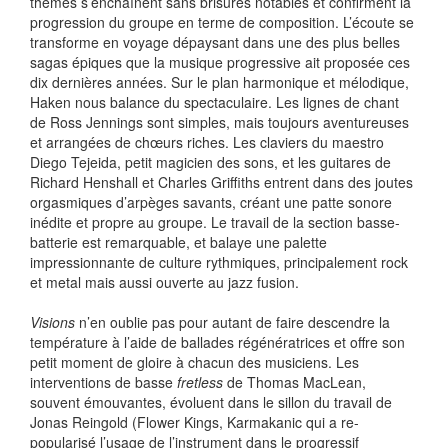
thèmes s’enchaînent sans brisures notables et confirment la
progression du groupe en terme de composition. L’écoute se
transforme en voyage dépaysant dans une des plus belles
sagas épiques que la musique progressive ait proposée ces
dix dernières années. Sur le plan harmonique et mélodique,
Haken nous balance du spectaculaire. Les lignes de chant
de Ross Jennings sont simples, mais toujours aventureuses
et arrangées de chœurs riches. Les claviers du maestro
Diego Tejeida, petit magicien des sons, et les guitares de
Richard Henshall et Charles Griffiths entrent dans des joutes
orgasmiques d’arpèges savants, créant une patte sonore
inédite et propre au groupe. Le travail de la section basse-
batterie est remarquable, et balaye une palette
impressionnante de culture rythmiques, principalement rock
et metal mais aussi ouverte au jazz fusion.
Visions
n’en oublie pas pour autant de faire descendre la
température à l’aide de ballades régénératrices et offre son
petit moment de gloire à chacun des musiciens. Les
interventions de basse
fretless
de Thomas MacLean,
souvent émouvantes, évoluent dans le sillon du travail de
Jonas Reingold (Flower Kings, Karmakanic qui a re-
popularisé l’usage de l’instrument dans le progressif