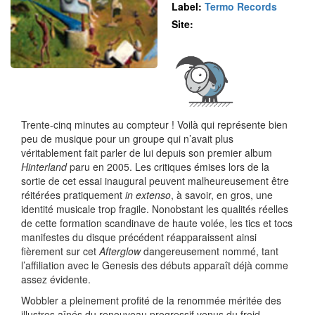
Label:
Termo Records
Site:
Trente-cinq minutes au compteur ! Voilà qui représente bien
peu de musique pour un groupe qui n’avait plus
véritablement fait parler de lui depuis son premier album
Hinterland
paru en 2005. Les critiques émises lors de la
sortie de cet essai inaugural peuvent malheureusement être
réitérées pratiquement
in extenso
, à savoir, en gros, une
identité musicale trop fragile. Nonobstant les qualités réelles
de cette formation scandinave de haute volée, les tics et tocs
manifestes du disque précédent réapparaissent ainsi
fièrement sur cet
Afterglow
dangereusement nommé, tant
l’affiliation avec le Genesis des débuts apparaît déjà comme
assez évidente.
Wobbler a pleinement profité de la renommée méritée des
illustres aînés du renouveau progressif venus du froid