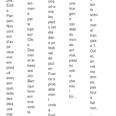
onq
em
une
sur
Émil
ue a
men
ima
la
e
mis
é
geri
scèn
Pari
les
par
e
e
sien.
pied
le
can
met
Non
s cet
batt
dide
al
cont
été
eur
du
fran
ent
dan
Cliv
mon
çais
d'av
s un
e
de
e ?
oir
festi
Dea
ani
Oui
réce
val
mer
mal,
et,
mm
de
et le
pass
en
ent
jazz
bass
ez
mê
prod
en
iste
votr
me
uit
Fran
Jim
e
tem
avec
ce a
Barr
che
ps,
son
prob
(qui
min
pas
quin
able
form
!
tout
tette
men
ent
En...
à
des
t
ens
fait
disq
crois
emb
non.
ues
é
le
..
mar
Emil