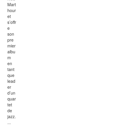
Mart
hour
et
s’offr
e
son
pre
mier
albu
m
en
tant
que
lead
er
d’un
quar
tet
de
jazz.
...