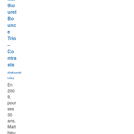
tho
uret
Bo
unc
e
Trio
–
Co
ntra
sts
Aleksandr
Lézy
En
200
9,
pour
ses
30
ans,
Matt
hieu