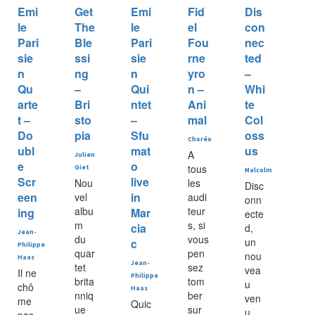
Emi
Get
Emi
Fid
Dis
le
The
le
el
con
Pari
Ble
Pari
Fou
nec
sie
ssi
sie
rne
ted
n
ng
n
yro
–
Qu
–
Qui
n –
Whi
arte
Bri
ntet
Ani
te
t –
sto
–
mal
Col
Do
pia
Sfu
oss
Choréo
ubl
mat
us
A
Julien
e
o
tous
Giet
Malcolm
Scr
live
Nou
les
Disc
een
in
vel
audi
onn
albu
teur
ing
Mar
ecte
m
s, si
cia
d,
Jean-
du
vous
un
c
Philippe
quar
pen
nou
Haas
Jean-
tet
sez
vea
Il ne
Philippe
brita
tom
u
chô
Haas
nniq
ber
ven
me
Quic
ue
sur
u
pas,