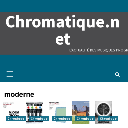
Skip
to
Chromatique.n
content
et
L'ACTUALITÉ DES MUSIQUES PROGR
Primary
Menu
moderne
Chronique
Chronique
Chronique
Chronique
Chronique