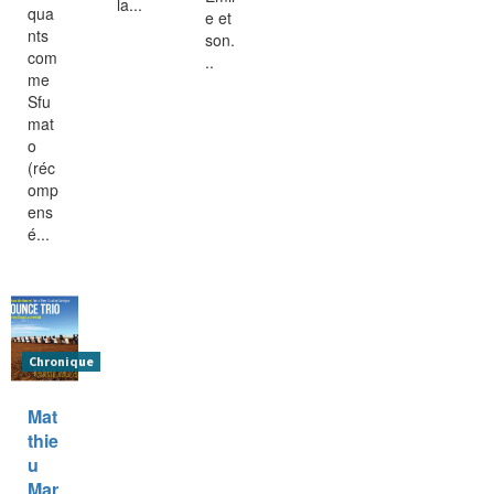
la...
qua
e et
nts
son.
com
..
me
Sfu
mat
o
(réc
omp
ens
é...
Chronique
Mat
thie
u
Mar