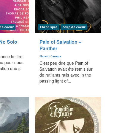
de coeur
Chronique
coup de coeur
No Solo
Pain of Salvation –
Panther
nce le titre
Florent Canepa
me pour nous
C’est peu dire que Pain of
ation que si
Salvation avait été remis sur
.
de rutilants rails avec In the
passing light of...