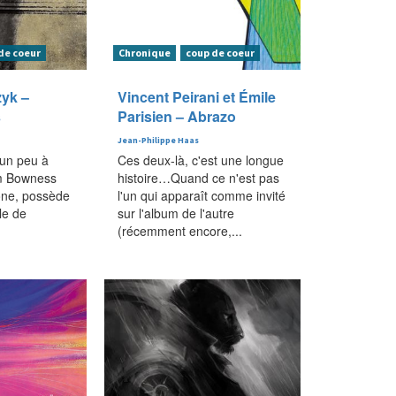
de coeur
Chronique
coup de coeur
yk –
Vincent Peirani et Émile
s
Parisien – Abrazo
Jean-Philippe Haas
 un peu à
Ces deux-là, c'est une longue
im Bowness
histoire…Quand ce n'est pas
ne, possède
l'un qui apparaît comme invité
lle de
sur l'album de l'autre
(récemment encore,...