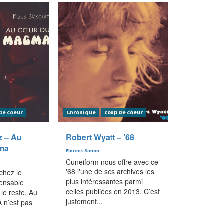
de coeur
Chronique
coup de coeur
z – Au
Robert Wyatt – ’68
ma
Florent Simon
Cuneiform nous offre avec ce
'68 l'une de ses archives les
 chez le
plus intéressantes parmi
pensable
celles publiées en 2013. C’est
 le reste, Au
justement...
n’est pas