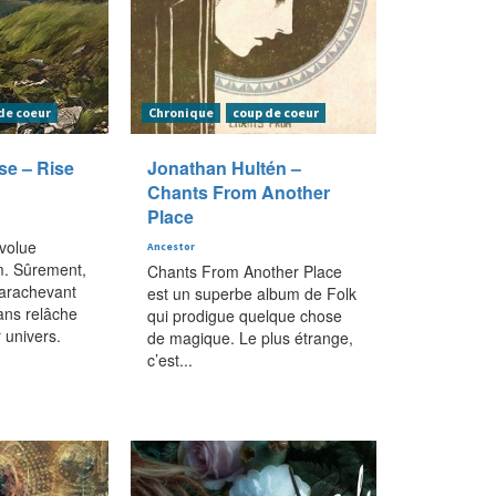
de coeur
Chronique
coup de coeur
se – Rise
Jonathan Hultén –
Chants From Another
Place
évolue
Ancestor
m. Sûrement,
Chants From Another Place
arachevant
est un superbe album de Folk
ans relâche
qui prodigue quelque chose
r univers.
de magique. Le plus étrange,
c’est...