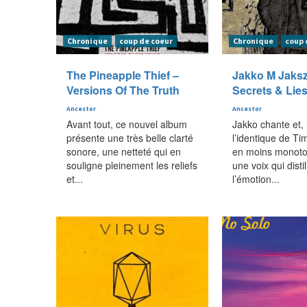
Chronique
coup de coeur
Chronique
coup 
The Pineapple Thief –
Jakko M Jaksz
Versions Of The Truth
Secrets & Lie
Ancestor
Ancestor
Avant tout, ce nouvel album
Jakko chante et,
présente une très belle clarté
l’identique de T
sonore, une netteté qui en
en moins monoto
souligne pleinement les reliefs
une voix qui disti
et...
l’émotion...