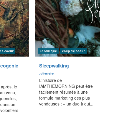
de coeur
Chronique
coup de coeur
heogenic
Sleepwalking
Julien Giet
L'histoire de
IAMTHEMORNING peut être
après, le
facilement résumée à une
eau venu,
formule marketing des plus
quencies,
vendeuses : « un duo à qui...
 dans un
volontiers