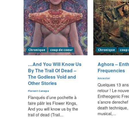
Chronique
coup de coeur
Chronique
coup 
…And You Will Know Us
Aghora – Ent
By The Trail Of Dead –
Frequencies
The Godless Void and
Ancestor
Other Stories
Quelques 13 ans 
retour ! Le nouv
Florent Canepa
Entheogenic Fre
Flanqués d’une pochette à
s’ancre derechef
faire pâlir les Flower Kings,
death technique, 
And you will know us by the
musical,...
trail of dead (Trail...