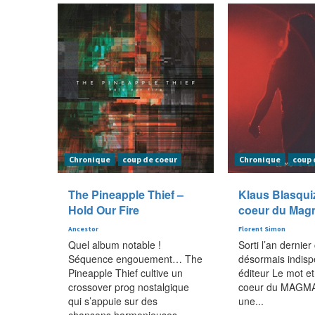
Chronique
coup de coeur
Chronique
coup 
The Pineapple Thief –
Klaus Blasqui
Hold Our Fire
coeur du Mag
Ancestor
Florent Simon
Quel album notable !
Sorti l’an dernier
Séquence engouement… The
désormais indis
Pineapple Thief cultive un
éditeur Le mot et
crossover prog nostalgique
coeur du MAGMA 
qui s’appuie sur des
une...