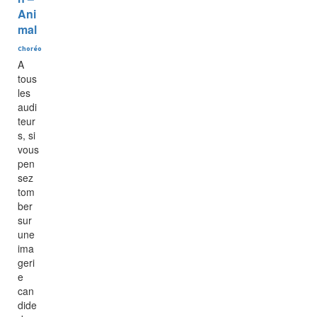
Ani
mal
Choréo
A
tous
les
audi
teur
s, si
vous
pen
sez
tom
ber
sur
une
ima
geri
e
can
dide