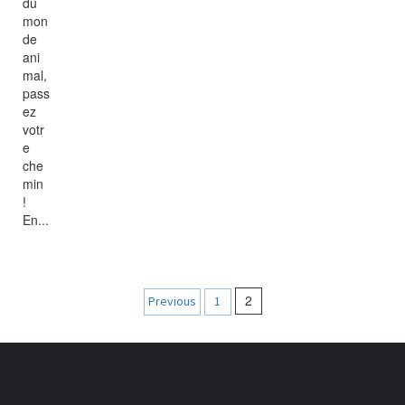
du
mon
de
ani
mal,
pass
ez
votr
e
che
min
!
En...
Navigation
2
Previous
1
des
articles