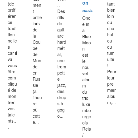
on
(de
tant
men
..
préf
bien
t
Des
Choréo
éren
loin
brillé
riffs
Onc
ce
du
lors
de
e in
tradi
cha
de
guit
a
tion
hut
la
are
Blue
nelle
ou
Cou
hard
Moo
s
du
pe
mét
n
car il
tum
de
al,
est
va
ulte
Mon
une
le
vous
!
de
trom
nou
être
Pour
en
pett
vel
com
leur
Rus
e
albu
pliqu
pre
sie
jazz,
m
é de
mier
(à
des
du
mon
albu
l'heu
drop
trio
trer
m,...
re
s à
luxe
vos
où
gog
mbo
tale
cett
o...
urge
nts..
e...
ois
.
Reis
/