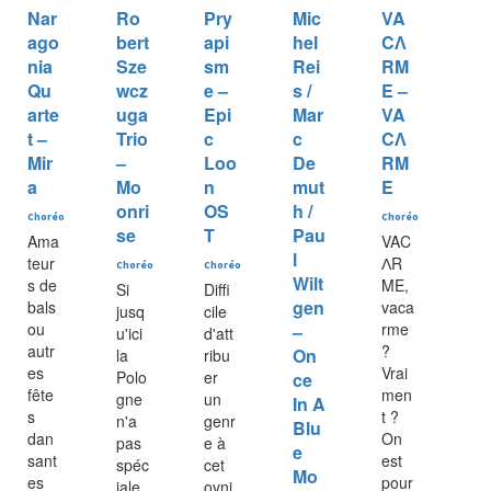
Nar
Ro
Pry
Mic
VA
ago
bert
api
hel
CɅ
nia
Sze
sm
Rei
RM
Qu
wcz
e –
s /
E –
arte
uga
Epi
Mar
VA
t –
Trio
c
c
CɅ
Mir
–
Loo
De
RM
a
Mo
n
mut
E
onri
OS
h /
Choréo
Choréo
se
T
Pau
Ama
VAC
l
teur
ɅR
Choréo
Choréo
Wilt
s de
ME,
Si
Diffi
gen
bals
vaca
jusq
cile
ou
rme
–
u'ici
d'att
autr
?
On
la
ribu
es
Vrai
Polo
er
ce
fête
men
gne
un
In A
s
t ?
n'a
genr
Blu
dan
On
pas
e à
e
sant
est
spéc
cet
Mo
es
pour
iale
ovni.