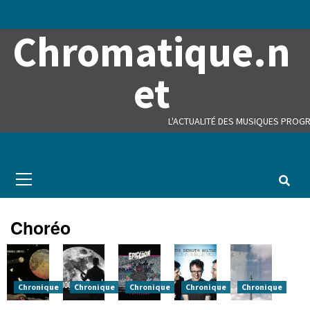
Skip
to
Chromatique.n
content
et
L'ACTUALITÉ DES MUSIQUES PROGR
Primary
Menu
Choréo
Chronique
Chronique
Chronique
Chronique
Chronique