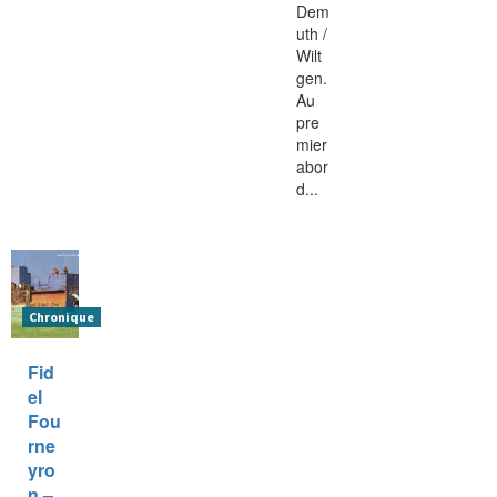
Dem
uth /
Wilt
gen.
Au
pre
mier
abor
d...
Chronique
Fid
el
Fou
rne
yro
n –