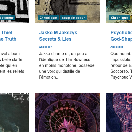
de coeur
Chronique
coup de coeur
Chronique
 Thief –
Jakko M Jakszyk –
Psychotic
he Truth
Secrets & Lies
God-Shap
Ancestor
Ancestor
ouvel album
Jakko chante et, un peu à
Que nenni…
 belle clarté
l’identique de Tim Bowness
impossible…
eté qui en
en moins monotone, possède
retour de 
nt les reliefs
une voix qui distille de
Soccorso, T
l’émotion...
Psychotic Wa