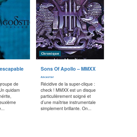
Chronique
nescapable
Sons Of Apollo – MMXX
Ancestor
 groupe de
Récidive de la super-clique :
 Un quidam
check ! MMXX est un disque
érite,
particulièrement soigné et
 deuxième
d’une maîtrise instrumentale
...
simplement brillante. On...