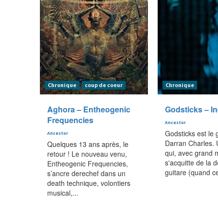
Chronique
coup de coeur
Chronique
Aghora – Entheogenic
Godsticks – I
Frequencies
Ancestor
Godsticks est le
Ancestor
Darran Charles.
Quelques 13 ans après, le
qui, avec grand m
retour ! Le nouveau venu,
s'acquitte de la
Entheogenic Frequencies,
guitare (quand ce
s’ancre derechef dans un
death technique, volontiers
musical,...