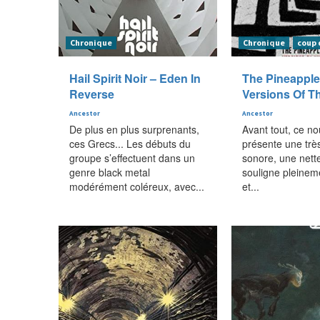
Chronique
Chronique
coup 
Hail Spirit Noir – Eden In
The Pineapple
Reverse
Versions Of T
Ancestor
Ancestor
De plus en plus surprenants,
Avant tout, ce n
ces Grecs... Les débuts du
présente une très
groupe s’effectuent dans un
sonore, une nett
genre black metal
souligne pleineme
modérément coléreux, avec...
et...