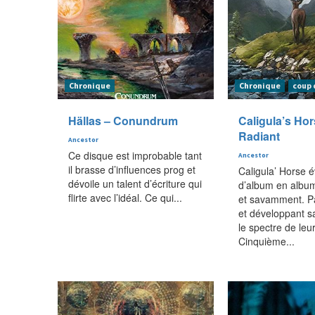
Chronique
Chronique
coup 
Hällas – Conundrum
Caligula’s Hor
Radiant
Ancestor
Ce disque est improbable tant
Ancestor
il brasse d’influences prog et
Caligula’ Horse 
dévoile un talent d’écriture qui
d’album en albu
flirte avec l’idéal. Ce qui...
et savamment. P
et développant s
le spectre de leu
Cinquième...