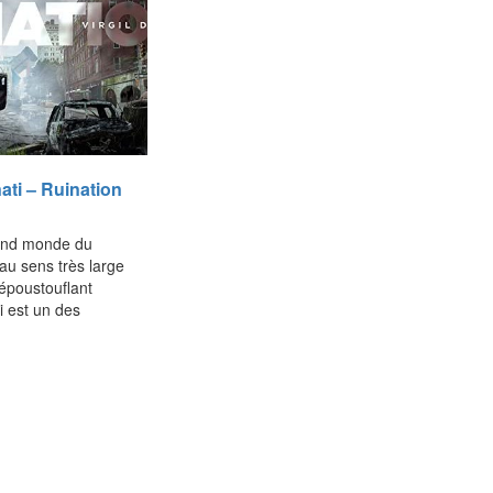
nati – Ruination
and monde du
au sens très large
’époustouflant
i est un des