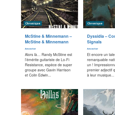
Chronique
Chronique
McStine & Minnemann –
Dyssidia – Cos
McStine & Minnemann
Signals
Ancestor
Ancestor
Alors là… Randy McStine est
Et encore un tale
l’émérite guitariste de Lo-Fi
remarquable natif
Resistance, espèce de super
un ! Impressionna
groupe avec Gavin Harrison
premier adjectif 
et Colin Edwin...
à leur musique...