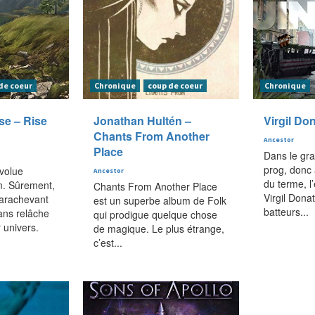
de coeur
Chronique
coup de coeur
Chronique
se – Rise
Jonathan Hultén –
Virgil Do
Chants From Another
Ancestor
Place
Dans le gr
prog, donc 
évolue
Ancestor
du terme, l
m. Sûrement,
Chants From Another Place
Virgil Donat
arachevant
est un superbe album de Folk
batteurs...
ans relâche
qui prodigue quelque chose
r univers.
de magique. Le plus étrange,
c’est...