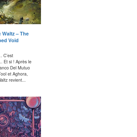
 Waltz – The
ed Void
 C’est
 Et si ! Après le
Banco Del Mutuo
ool et Aghora,
ltz revient...