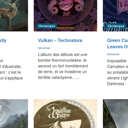
Chronique
Chronique
tly
Vulkan – Technatura
Green Car
Leaves Of
Ancestor
L’album des débuts est une
Ancestor
bombe thermonucléaire, le
nt
Impossible
second un fort tremblement
 d’Australie,
Carnation 
de terre, et ce troisième un
nt : c’est le
au préalabl
terrible cataclysme…...
qui s’applique
vénéré Ligh
Darkness : 