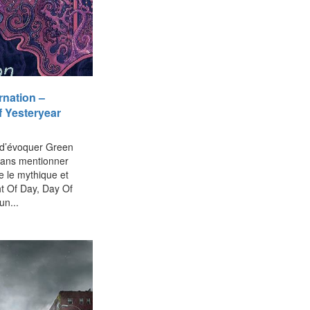
nation –
 Yesteryear
 d’évoquer Green
sans mentionner
e le mythique et
t Of Day, Day Of
un...