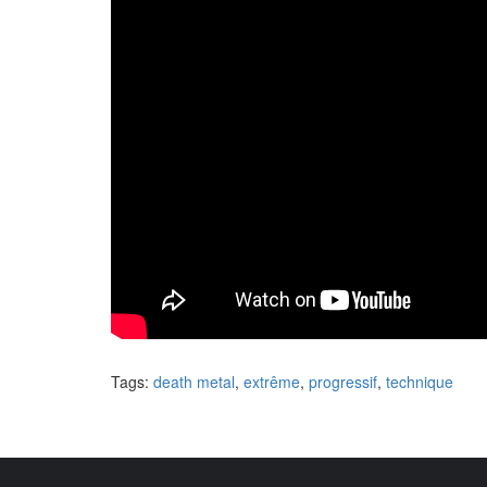
Tags:
death metal
,
extrême
,
progressif
,
technique