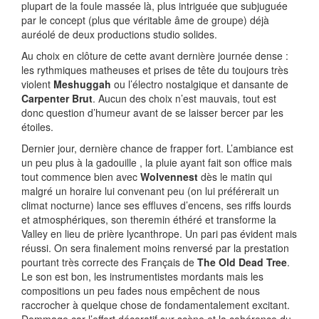
plupart de la foule massée là, plus intriguée que subjuguée
par le concept (plus que véritable âme de groupe) déjà
auréolé de deux productions studio solides.
Au choix en clôture de cette avant dernière journée dense :
les rythmiques matheuses et prises de tête du toujours très
violent
Meshuggah
ou l’électro nostalgique et dansante de
Carpenter Brut
. Aucun des choix n’est mauvais, tout est
donc question d’humeur avant de se laisser bercer par les
étoiles.
Dernier jour, dernière chance de frapper fort. L’ambiance est
un peu plus à la gadouille , la pluie ayant fait son office mais
tout commence bien avec
Wolvennest
dès le matin qui
malgré un horaire lui convenant peu (on lui préférerait un
climat nocturne) lance ses effluves d’encens, ses riffs lourds
et atmosphériques, son theremin éthéré et transforme la
Valley en lieu de prière lycanthrope. Un pari pas évident mais
réussi. On sera finalement moins renversé par la prestation
pourtant très correcte des Français de
The Old Dead Tree
.
Le son est bon, les instrumentistes mordants mais les
compositions un peu fades nous empêchent de nous
raccrocher à quelque chose de fondamentalement excitant.