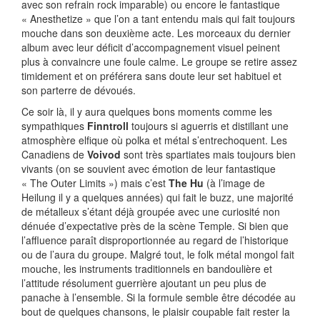
avec son refrain rock imparable) ou encore le fantastique
« Anesthetize » que l’on a tant entendu mais qui fait toujours
mouche dans son deuxième acte. Les morceaux du dernier
album avec leur déficit d’accompagnement visuel peinent
plus à convaincre une foule calme. Le groupe se retire assez
timidement et on préférera sans doute leur set habituel et
son parterre de dévoués.
Ce soir là, il y aura quelques bons moments comme les
sympathiques
Finntroll
toujours si aguerris et distillant une
atmosphère elfique où polka et métal s’entrechoquent. Les
Canadiens de
Voivod
sont très spartiates mais toujours bien
vivants (on se souvient avec émotion de leur fantastique
« The Outer Limits ») mais c’est
The Hu
(à l’image de
Heilung il y a quelques années) qui fait le buzz, une majorité
de métalleux s’étant déjà groupée avec une curiosité non
dénuée d’expectative près de la scène Temple. Si bien que
l’affluence paraît disproportionnée au regard de l’historique
ou de l’aura du groupe. Malgré tout, le folk métal mongol fait
mouche, les instruments traditionnels en bandoulière et
l’attitude résolument guerrière ajoutant un peu plus de
panache à l’ensemble. Si la formule semble être décodée au
bout de quelques chansons, le plaisir coupable fait rester la