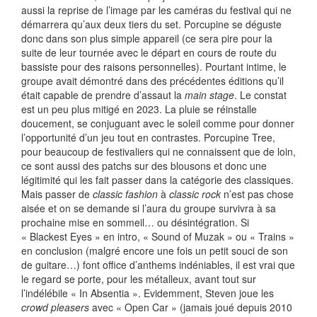
aussi la reprise de l’image par les caméras du festival qui ne
démarrera qu’aux deux tiers du set. Porcupine se déguste
donc dans son plus simple appareil (ce sera pire pour la
suite de leur tournée avec le départ en cours de route du
bassiste pour des raisons personnelles). Pourtant intime, le
groupe avait démontré dans des précédentes éditions qu’il
était capable de prendre d’assaut la
main stage
. Le constat
est un peu plus mitigé en 2023. La pluie se réinstalle
doucement, se conjuguant avec le soleil comme pour donner
l’opportunité d’un jeu tout en contrastes. Porcupine Tree,
pour beaucoup de festivaliers qui ne connaissent que de loin,
ce sont aussi des patchs sur des blousons et donc une
légitimité qui les fait passer dans la catégorie des classiques.
Mais passer de
classic fashion
à
classic rock
n’est pas chose
aisée et on se demande si l’aura du groupe survivra à sa
prochaine mise en sommeil… ou désintégration. Si
« Blackest Eyes » en intro, « Sound of Muzak » ou « Trains »
en conclusion (malgré encore une fois un petit souci de son
de guitare…) font office d’anthems indéniables, il est vrai que
le regard se porte, pour les métalleux, avant tout sur
l’indélébile « In Absentia ». Evidemment, Steven joue les
crowd pleasers
avec « Open Car » (jamais joué depuis 2010