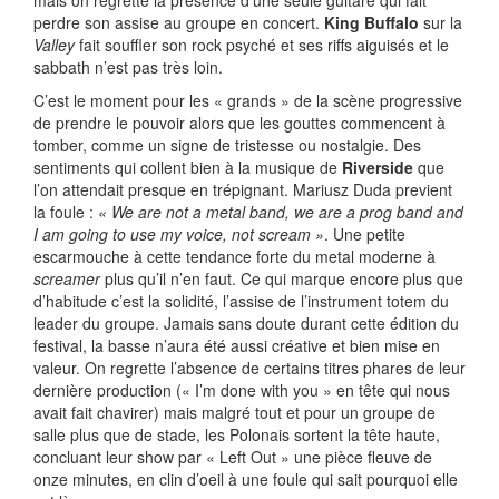
mais on regrette la présence d’une seule guitare qui fait
perdre son assise au groupe en concert.
King Buffalo
sur la
Valley
fait souffler son rock psyché et ses riffs aiguisés et le
sabbath n’est pas très loin.
C’est le moment pour les « grands » de la scène progressive
de prendre le pouvoir alors que les gouttes commencent à
tomber, comme un signe de tristesse ou nostalgie. Des
sentiments qui collent bien à la musique de
Riverside
que
l’on attendait presque en trépignant. Mariusz Duda previent
la foule :
« We are not a metal band, we are a prog band and
I am going to use my voice, not scream »
. Une petite
escarmouche à cette tendance forte du metal moderne à
screamer
plus qu’il n’en faut. Ce qui marque encore plus que
d’habitude c’est la solidité, l’assise de l’instrument totem du
leader du groupe. Jamais sans doute durant cette édition du
festival, la basse n’aura été aussi créative et bien mise en
valeur. On regrette l’absence de certains titres phares de leur
dernière production (« I’m done with you » en tête qui nous
avait fait chavirer) mais malgré tout et pour un groupe de
salle plus que de stade, les Polonais sortent la tête haute,
concluant leur show par « Left Out » une pièce fleuve de
onze minutes, en clin d’oeil à une foule qui sait pourquoi elle