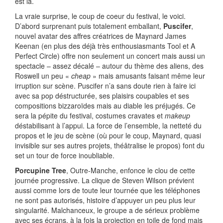
est là.
La vraie surprise, le coup de coeur du festival, le voici.
D’abord surprenant puis totalement emballant,
Puscifer
,
nouvel avatar des affres créatrices de Maynard James
Keenan (en plus des déjà très enthousiasmants Tool et A
Perfect Circle) offre non seulement un concert mais aussi un
spectacle – assez décalé – autour du thème des aliens, des
Roswell un peu «
cheap
» mais amusants faisant même leur
irruption sur scène. Puscifer n’a sans doute rien à faire ici
avec sa pop déstructurée, ses plaisirs coupables et ses
compositions bizzaroïdes mais au diable les préjugés. Ce
sera la pépite du festival, costumes cravates et
makeup
déstabilisant à l’appui. La force de l’ensemble, la netteté du
propos et le jeu de scène (où pour le coup, Maynard, quasi
invisible sur ses autres projets, théâtralise le propos) font du
set un tour de force inoubliable.
Porcupine Tree
, Outre-Manche, enfonce le clou de cette
journée progressive. La clique de Steven Wilson prévient
aussi comme lors de toute leur tournée que les téléphones
ne sont pas autorisés, histoire d’appuyer un peu plus leur
singularité. Malchanceux, le groupe a de sérieux problème
avec ses écrans, à la fois la projection en toile de fond mais