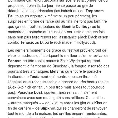
Dommage car l’effort décoratif sur scène et la cohérence du
propos sont bien là. La journée se passe au gré de
déambulations patriarcales (les industrieux de
Treponem
Pal
, toujours vigoureux même si un peu périmés), les
surprises en forme de farce qui au final ne font pas tant rire
que ça (les trublions teutons de
Electric Callboy
) ou le
mainstream potache qui réussit à viser juste quelques fois
sans non plus faire renverser l’assistance (Jack Black et son
combo
Tenacious D.
ou le rock made in Hollywood).
Les derniers moments de grâce du festival proviendront de
vieux chaudrons qui fabriquent le meilleur acier, le revival de
Pantera
en tête (point bonus à Zakk Wylde qui reprend
dignement le flambeau de Dimebag), la fougue insensée des
pourtant très archaïques
Melvins
ou encore le panache
inattendu de
Testament
qui montre que son thrash à
l’égalisation si reconnaissable a encore de très beaux restes
(Alex Skolnick en fait un peu trop mais après tout pourquoi
pas).
Paradise Lost
, souvent linéaire, sait finalement
convaincre avec son metal goth sans artifices. Ce sont les
« autres masqués » – deux jours après les glorieux
Kiss
en
fin de carrière – de
Slipknot
qui se chargeront de renvoyer
tout le monde à la maison, les oreilles encore frémissantes,