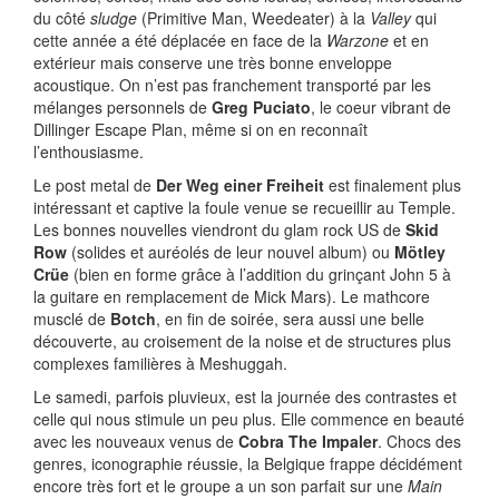
du côté
sludge
(Primitive Man, Weedeater) à la
Valley
qui
cette année a été déplacée en face de la
Warzone
et en
extérieur mais conserve une très bonne enveloppe
acoustique. On n’est pas franchement transporté par les
mélanges personnels de
Greg Puciato
, le coeur vibrant de
Dillinger Escape Plan, même si on en reconnaît
l’enthousiasme.
Le post metal de
Der Weg einer Freiheit
est finalement plus
intéressant et captive la foule venue se recueillir au Temple.
Les bonnes nouvelles viendront du glam rock US de
Skid
Row
(solides et auréolés de leur nouvel album) ou
Mötley
Crüe
(bien en forme grâce à l’addition du grinçant John 5 à
la guitare en remplacement de Mick Mars). Le mathcore
musclé de
Botch
, en fin de soirée, sera aussi une belle
découverte, au croisement de la noise et de structures plus
complexes familières à Meshuggah.
Le samedi, parfois pluvieux, est la journée des contrastes et
celle qui nous stimule un peu plus. Elle commence en beauté
avec les nouveaux venus de
Cobra The Impaler
. Chocs des
genres, iconographie réussie, la Belgique frappe décidément
encore très fort et le groupe a un son parfait sur une
Main