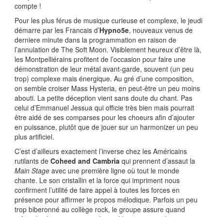
compte !
Pour les plus férus de musique curieuse et complexe, le jeudi
démarre par les Francais d’
Hypno5e
, nouveaux venus de
derniere minute dans la programmation en raison de
l’annulation de The Soft Moon. Visiblement heureux d’être là,
les Montpelliérains profitent de l’occasion pour faire une
démonstration de leur métal avant-garde, souvent (un peu
trop) complexe mais énergique. Au gré d’une composition,
on semble croiser Mass Hysteria, en peut-être un peu moins
abouti. La petite déception vient sans doute du chant. Pas
celui d’Emmanuel Jessua qui officie très bien mais pourrait
être aidé de ses comparses pour les choeurs afin d’ajouter
en puissance, plutôt que de jouer sur un harmonizer un peu
plus artificiel.
C’est d’ailleurs exactement l’inverse chez les Américains
rutilants de
Coheed and Cambria
qui prennent d’assaut la
Main Stage
avec une première ligne où tout le monde
chante. Le son cristallin et la force qui impriment nous
confirment l’utilité de faire appel à toutes les forces en
présence pour affirmer le propos mélodique. Parfois un peu
trop biberonné au collège rock, le groupe assure quand