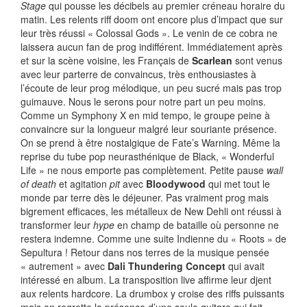
Stage
qui pousse les décibels au premier créneau horaire du
matin. Les relents riff doom ont encore plus d’impact que sur
leur très réussi « Colossal Gods ». Le venin de ce cobra ne
laissera aucun fan de prog indifférent. Immédiatement après
et sur la scène voisine, les Français de
Scarlean
sont venus
avec leur parterre de convaincus, très enthousiastes à
l’écoute de leur prog mélodique, un peu sucré mais pas trop
guimauve. Nous le serons pour notre part un peu moins.
Comme un Symphony X en mid tempo, le groupe peine à
convaincre sur la longueur malgré leur souriante présence.
On se prend à être nostalgique de Fate’s Warning. Même la
reprise du tube pop neurasthénique de Black, « Wonderful
Life » ne nous emporte pas complètement. Petite pause
wall
of death
et agitation
pit
avec
Bloodywood
qui met tout le
monde par terre dès le déjeuner. Pas vraiment prog mais
bigrement efficaces, les métalleux de New Dehli ont réussi à
transformer leur
hype
en champ de bataille où personne ne
restera indemne. Comme une suite Indienne du « Roots » de
Sepultura ! Retour dans nos terres de la musique pensée
« autrement » avec
Dali Thundering Concept
qui avait
intéressé en album. La transposition live affirme leur djent
aux relents hardcore. La drumbox y croise des riffs puissants