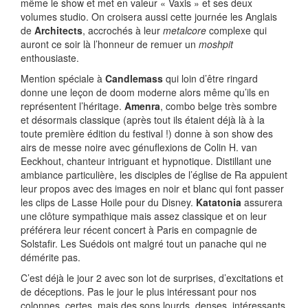
même le show et met en valeur « Vaxis » et ses deux
volumes studio. On croisera aussi cette journée les Anglais
de
Architects
, accrochés à leur
metalcore
complexe qui
auront ce soir là l’honneur de remuer un
moshpit
enthousiaste.
Mention spéciale à
Candlemass
qui loin d’être ringard
donne une leçon de doom moderne alors même qu’ils en
représentent l’héritage.
Amenra
, combo belge très sombre
et désormais classique (après tout ils étaient déjà là à la
toute première édition du festival !) donne à son show des
airs de messe noire avec génuflexions de Colin H. van
Eeckhout, chanteur intriguant et hypnotique. Distillant une
ambiance particulière, les disciples de l’église de Ra appuient
leur propos avec des images en noir et blanc qui font passer
les clips de Lasse Hoile pour du Disney.
Katatonia
assurera
une clôture sympathique mais assez classique et on leur
préférera leur récent concert à Paris en compagnie de
Solstafir. Les Suédois ont malgré tout un panache qui ne
démérite pas.
C’est déjà le jour 2 avec son lot de surprises, d’excitations et
de déceptions. Pas le jour le plus intéressant pour nos
colonnes, certes, mais des sons lourds, denses, intéressants