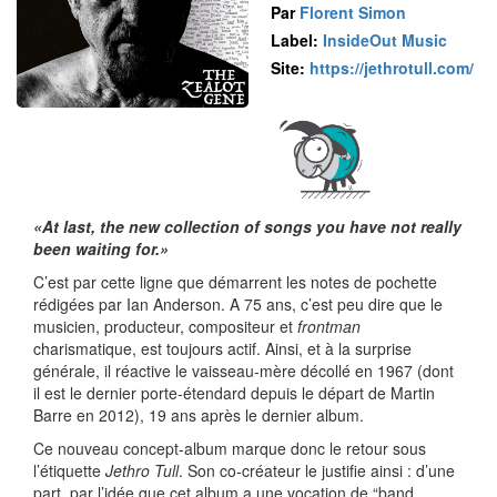
Par
Florent Simon
Label:
InsideOut Music
Site:
https://jethrotull.com/
«At last, the new collection of songs you have not really
been waiting for.»
C’est par cette ligne que démarrent les notes de pochette
rédigées par Ian Anderson. A 75 ans, c’est peu dire que le
musicien, producteur, compositeur et
frontman
charismatique, est toujours actif. Ainsi, et à la surprise
générale, il réactive le vaisseau-mère décollé en 1967 (dont
il est le dernier porte-étendard depuis le départ de Martin
Barre en 2012), 19 ans après le dernier album.
Ce nouveau concept-album marque donc le retour sous
l’étiquette
Jethro Tull
. Son co-créateur le justifie ainsi : d’une
part, par l’idée que cet album a une vocation de “band