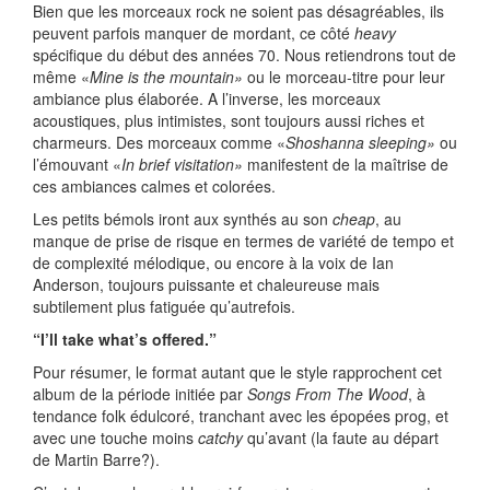
Bien que les morceaux rock ne soient pas désagréables, ils
peuvent parfois manquer de mordant, ce côté
heavy
spécifique du début des années 70. Nous retiendrons tout de
même «
Mine is the mountain»
ou le morceau-titre
pour leur
ambiance plus élaborée. A l’inverse, les morceaux
acoustiques, plus intimistes, sont toujours aussi riches et
charmeurs. Des morceaux comme «
Shoshanna sleeping»
ou
l’émouvant «
In brief visitation»
manifestent de la maîtrise de
ces ambiances calmes et colorées.
Les petits bémols iront aux synthés au son
cheap
, au
manque de prise de risque en termes de variété de tempo et
de complexité mélodique, ou encore à la voix de Ian
Anderson, toujours puissante et chaleureuse mais
subtilement plus fatiguée qu’autrefois.
“I’ll take what’s offered.”
Pour résumer, le format autant que le style rapprochent cet
album de la période initiée par
Songs From The Wood
, à
tendance folk édulcoré, tranchant avec les épopées prog, et
avec une touche moins
catchy
qu’avant (la faute au départ
de Martin Barre?).