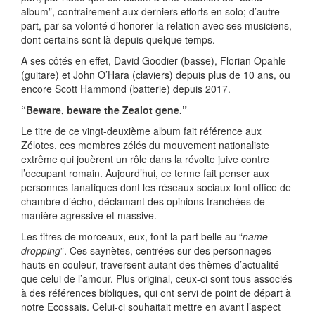
album”, contrairement aux derniers efforts en solo; d’autre
part, par sa volonté d’honorer la relation avec ses musiciens,
dont certains sont là depuis quelque temps.
A ses côtés en effet, David Goodier (basse), Florian Opahle
(guitare) et John O’Hara (claviers) depuis plus de 10 ans, ou
encore Scott Hammond (batterie) depuis 2017.
“Beware, beware the Zealot gene.”
Le titre de ce vingt-deuxième album fait référence aux
Zélotes, ces membres zélés du mouvement nationaliste
extrême qui jouèrent un rôle dans la révolte juive contre
l’occupant romain. Aujourd’hui, ce terme fait penser aux
personnes fanatiques dont les réseaux sociaux font office de
chambre d’écho, déclamant des opinions tranchées de
manière agressive et massive.
Les titres de morceaux, eux, font la part belle au “
name
dropping
”. Ces saynètes, centrées sur des personnages
hauts en couleur, traversent autant des thèmes d’actualité
que celui de l’amour. Plus original, ceux-ci sont tous associés
à des références bibliques, qui ont servi de point de départ à
notre Ecossais. Celui-ci souhaitait mettre en avant l’aspect