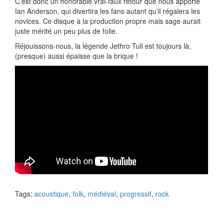
C’est donc un honorable vrai-faux retour que nous apporte
Ian Anderson, qui divertira les fans autant qu’il régalera les
novices. Ce disque à la production propre mais sage aurait
juste mérité un peu plus de folie.
Réjouissons-nous, la légende Jethro Tull est toujours là,
(presque) aussi épaisse que la brique !
Tags:
acoustique
,
folk
,
médiéval
,
progressif
,
rock