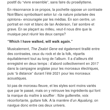
positif du “vivre ensemble”, sans faire du prosélytisme.
En résonnance à ce propos, la pochette oppose un contraste
Noir/Blanc symbolisant selon lui «la nature polarisée des
opinions» encouragée par les médias. En son centre, un
portrait en noir et blanc de Ian Anderson, l’air sombre et
grave. En se plaçant au milieu, veut-il nous dire que la
musique peut réunir les deux camps?
“Which I have walked, will walk again.”
Musicalement,
The Zealot Gene
est également tiraillé entre
des contrastes, ceux du rock et de la folk, répartis
équitablement tout au long de l’album. Il a d’ailleurs été
enregistré en deux temps : d’abord collectivement en 2017
dans la campagne anglaise pour les morceaux électriques,
puis “à distance” durant l’été 2021 pour les morceaux
acoustiques.
Ici pas de morceau-fleuve, et les styles sont moins variés
que par le passé, mais on y retrouve les ingrédients qui font
la marque du maître à souffler : flûte guillerette, voix
réconfortante, guitare folk. A la manière d’un
Aqualung
, on
navigue donc entre ces deux univers.