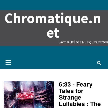
Skip
to
Chromatique.n
content
et
L'ACTUALITÉ DES MUSIQUES PROGR
Primary
Menu
6:33 - Feary
Tales for
Strange
Lullabies : The