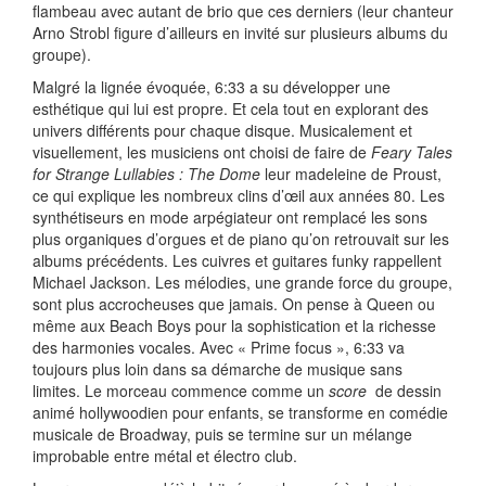
flambeau avec autant de brio que ces derniers (leur chanteur
Arno Strobl figure d’ailleurs en invité sur plusieurs albums du
groupe).
Malgré la lignée évoquée, 6:33 a su développer une
esthétique qui lui est propre. Et cela tout en explorant des
univers différents pour chaque disque. Musicalement et
visuellement, les musiciens ont choisi de faire de
Feary Tales
for Strange Lullabies : The Dome
leur madeleine de Proust,
ce qui explique les nombreux clins d’œil aux années 80. Les
synthétiseurs en mode arpégiateur ont remplacé les sons
plus organiques d’orgues et de piano qu’on retrouvait sur les
albums précédents. Les cuivres et guitares funky rappellent
Michael Jackson. Les mélodies, une grande force du groupe,
sont plus accrocheuses que jamais. On pense à Queen ou
même aux Beach Boys pour la sophistication et la richesse
des harmonies vocales. Avec « Prime focus », 6:33 va
toujours plus loin dans sa démarche de musique sans
limites. Le morceau commence comme un
score
de dessin
animé hollywoodien pour enfants, se transforme en comédie
musicale de Broadway, puis se termine sur un mélange
improbable entre métal et électro club.