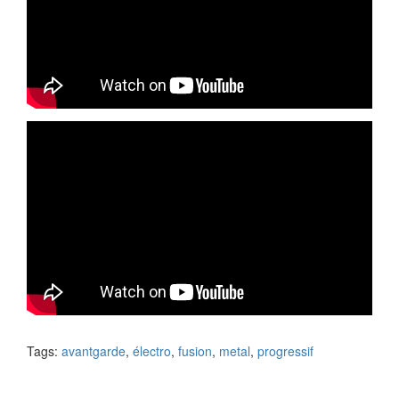
Tags:
avantgarde
,
électro
,
fusion
,
metal
,
progressif