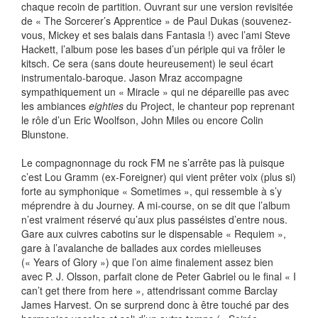
chaque recoin de partition. Ouvrant sur une version revisitée
de « The Sorcerer’s Apprentice » de Paul Dukas (souvenez-
vous, Mickey et ses balais dans Fantasia !) avec l’ami Steve
Hackett, l’album pose les bases d’un périple qui va frôler le
kitsch. Ce sera (sans doute heureusement) le seul écart
instrumentalo-baroque. Jason Mraz accompagne
sympathiquement un « Miracle » qui ne dépareille pas avec
les ambiances
eighties
du Project, le chanteur pop reprenant
le rôle d’un Eric Woolfson, John Miles ou encore Colin
Blunstone.
Le compagnonnage du rock FM ne s’arrête pas là puisque
c’est Lou Gramm (ex-Foreigner) qui vient prêter voix (plus si)
forte au symphonique « Sometimes », qui ressemble à s’y
méprendre à du Journey. A mi-course, on se dit que l’album
n’est vraiment réservé qu’aux plus passéistes d’entre nous.
Gare aux cuivres cabotins sur le dispensable « Requiem »,
gare à l’avalanche de ballades aux cordes mielleuses
(« Years of Glory ») que l’on aime finalement assez bien
avec P. J. Olsson, parfait clone de Peter Gabriel ou le final « I
can’t get there from here », attendrissant comme Barclay
James Harvest. On se surprend donc à être touché par des