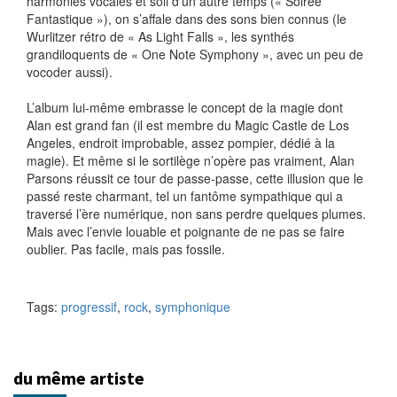
harmonies vocales et soli d’un autre temps (« Soirée
Fantastique »), on s’affale dans des sons bien connus (le
Wurlitzer rétro de « As Light Falls », les synthés
grandiloquents de « One Note Symphony », avec un peu de
vocoder aussi).
L’album lui-même embrasse le concept de la magie dont
Alan est grand fan (il est membre du Magic Castle de Los
Angeles, endroit improbable, assez pompier, dédié à la
magie). Et même si le sortilège n’opère pas vraiment, Alan
Parsons réussit ce tour de passe-passe, cette illusion que le
passé reste charmant, tel un fantôme sympathique qui a
traversé l’ère numérique, non sans perdre quelques plumes.
Mais avec l’envie louable et poignante de ne pas se faire
oublier. Pas facile, mais pas fossile.
Tags:
progressif
,
rock
,
symphonique
du même artiste