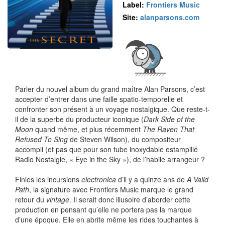
Label:
Frontiers Music
Site:
alanparsons.com
Parler du nouvel album du grand maître Alan Parsons, c’est
accepter d’entrer dans une faille spatio-temporelle et
confronter son présent à un voyage nostalgique. Que reste-t-
il de la superbe du producteur iconique (
Dark Side of the
Moon
quand même, et plus récemment
The Raven That
Refused To Sing
de Steven Wilson), du compositeur
accompli (et pas que pour son tube inoxydable estampillé
Radio Nostalgie, « Eye in the Sky »), de l’habile arrangeur ?
Finies les incursions
electronica
d’il y a quinze ans de
A Valid
Path
, la signature avec Frontiers Music marque le grand
retour du
vintage
. Il serait donc illusoire d’aborder cette
production en pensant qu’elle ne portera pas la marque
d’une époque. Elle en abrite même les rides touchantes à