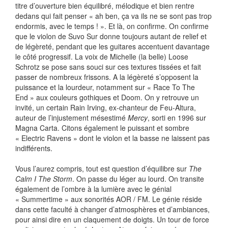
titre d’ouverture bien équilibré, mélodique et bien rentre
dedans qui fait penser « ah ben, ça va ils ne se sont pas trop
endormis, avec le temps ! ». Et là, on confirme. On confirme
que le violon de Suvo Sur donne toujours autant de relief et
de légèreté, pendant que les guitares accentuent davantage
le côté progressif. La voix de Michelle (la belle) Loose
Schrotz se pose sans souci sur ces textures tissées et fait
passer de nombreux frissons. A la légèreté s’opposent la
puissance et la lourdeur, notamment sur « Race To The
End » aux couleurs gothiques et Doom. On y retrouve un
invité, un certain Rain Irving, ex-chanteur de Feu-Altura,
auteur de l’injustement mésestimé
Mercy
, sorti en 1996 sur
Magna Carta. Citons également le puissant et sombre
« Electric Ravens » dont le violon et la basse ne laissent pas
indifférents.
Vous l’aurez compris, tout est question d’équilibre sur
The
Calm I The Storm
. On passe du léger au lourd. On transite
également de l’ombre à la lumière avec le génial
« Summertime » aux sonorités AOR / FM. Le génie réside
dans cette faculté à changer d’atmosphères et d’ambiances,
pour ainsi dire en un claquement de doigts. Un tour de force