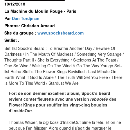
18/12/2018
La Machine du Moulin Rouge - Paris
Par
Dan Tordjman
Photos: Christian Arnaud
Site du groupe :
www.spocksbeard.com
Setlist :
Set-list Spock’s Beard : To Breathe Another Day / Beware Of
Darkness / In The Mouth Of Madness / Something Very Strange /
Thoughts Part II / She Is Everything / Skeletons At The Feast /
One So Wise / Walking On The Wind // Go The Way You go Set-
list Roine Stolt’s The Flower Kings Revisited : Last Minute On
Earth-What If God Is Alone / The Truth Will Set You Free / There
Is More To This World / Stardust We Are
Fort de son dernier excellent album, Spock’s Beard
revient conter fleurette avec une version
rebootée
des
Flower Kings pour souffler les vingt-cinq bougies
d’InsideOut.
Thomas Waber, le
big boss
d’InsideOut aime la fête. Et on ne
peut que l’en féliciter. Alors quand il s’agit de marquer le