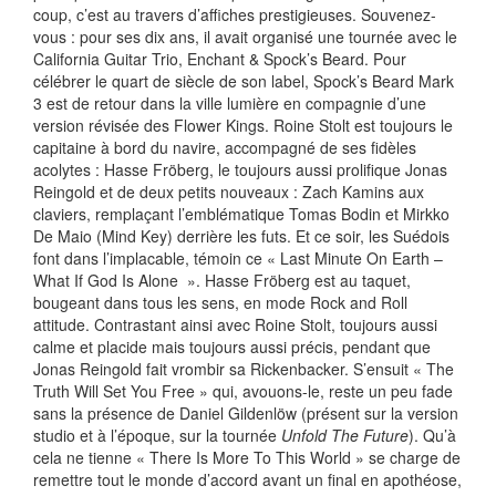
coup, c’est au travers d’affiches prestigieuses. Souvenez-
vous : pour ses dix ans, il avait organisé une tournée avec le
California Guitar Trio, Enchant & Spock’s Beard. Pour
célébrer le quart de siècle de son label, Spock’s Beard Mark
3 est de retour dans la ville lumière en compagnie d’une
version révisée des Flower Kings. Roine Stolt est toujours le
capitaine à bord du navire, accompagné de ses fidèles
acolytes : Hasse Fröberg, le toujours aussi prolifique Jonas
Reingold et de deux petits nouveaux : Zach Kamins aux
claviers, remplaçant l’emblématique Tomas Bodin et Mirkko
De Maio (Mind Key) derrière les futs. Et ce soir, les Suédois
font dans l’implacable, témoin ce « Last Minute On Earth –
What If God Is Alone ». Hasse Fröberg est au taquet,
bougeant dans tous les sens, en mode Rock and Roll
attitude. Contrastant ainsi avec Roine Stolt, toujours aussi
calme et placide mais toujours aussi précis, pendant que
Jonas Reingold fait vrombir sa Rickenbacker. S’ensuit « The
Truth Will Set You Free » qui, avouons-le, reste un peu fade
sans la présence de Daniel Gildenlöw (présent sur la version
studio et à l’époque, sur la tournée
Unfold The Future
). Qu’à
cela ne tienne « There Is More To This World » se charge de
remettre tout le monde d’accord avant un final en apothéose,