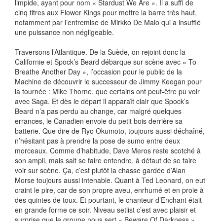
limpide, ayant pour nom « Stardust We Are ». Il a suffi de
cinq titres aux Flower Kings pour mettre la barre très haut,
notamment par l’entremise de Mirkko De Maio qui a insufflé
une puissance non négligeable.
Traversons l’Atlantique. De la Suède, on rejoint donc la
Californie et Spock’s Beard débarque sur scène avec « To
Breathe Another Day », l’occasion pour le public de la
Machine de découvrir le successeur de Jimmy Keegan pour
la tournée : Mike Thorne, que certains ont peut-être pu voir
avec Saga. Et dès le départ il apparaît clair que Spock’s
Beard n’a pas perdu au change, car malgré quelques
errances, le Canadien envoie du petit bois derrière sa
batterie. Que dire de Ryo Okumoto, toujours aussi déchaîné,
n’hésitant pas à prendre la pose de sumo entre deux
morceaux. Comme d’habitude, Dave Meros reste scotché à
son ampli, mais sait se faire entendre, à défaut de se faire
voir sur scène. Ça, c’est plutôt la chasse gardée d’Alan
Morse toujours aussi intenable. Quant à Ted Leonard, on eut
craint le pire, car de son propre aveu, enrhumé et en proie à
des quintes de toux. Et pourtant, le chanteur d’Enchant était
en grande forme ce soir. Niveau setlist c’est avec plaisir et
surprise que le groupe nous sert « Beware Of Darkness »