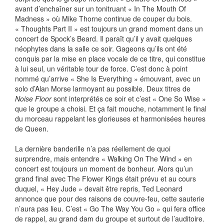
avant d’enchaîner sur un tonitruant « In The Mouth Of
Madness » où Mike Thorne continue de couper du bois.
« Thoughts Part II » est toujours un grand moment dans un
concert de Spock’s Beard. Il paraît qu’il y avait quelques
néophytes dans la salle ce soir. Gageons qu’ils ont été
conquis par la mise en place vocale de ce titre, qui constitue
à lui seul, un véritable tour de force. C’est donc à point
nommé qu’arrive « She Is Everything » émouvant, avec un
solo d’Alan Morse larmoyant au possible. Deux titres de
Noise Floor
sont interprétés ce soir et c’est « One So Wise »
que le groupe a choisi. Et ça fait mouche, notamment le final
du morceau rappelant les glorieuses et harmonisées heures
de Queen.
La dernière banderille n’a pas réellement de quoi
surprendre, mais entendre « Walking On The Wind » en
concert est toujours un moment de bonheur. Alors qu’un
grand final avec The Flower Kings était prévu et au cours
duquel, « Hey Jude » devait être repris, Ted Leonard
annonce que pour des raisons de couvre-feu, cette sauterie
n’aura pas lieu. C’est « Go The Way You Go » qui fera office
de rappel, au grand dam du groupe et surtout de l’auditoire.