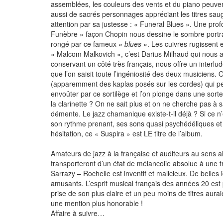
assemblées, les couleurs des vents et du piano peuve
aussi de sacrés personnages appréciant les titres saugr
attention par sa justesse : « Funeral Blues ». Une pr
Funèbre » façon Chopin nous dessine le sombre portra
rongé par ce fameux
« blues »
. Les cuivres rugissent e
« Malcom Malkovich », c’est Darius Milhaud qui nous a
conservant un côté très français, nous offre un interlu
que l’on saisit toute l’ingéniosité des deux musiciens
(apparemment des kaplas posés sur les cordes) qui peu
envoûter par ce sortilège et l’on plonge dans une sort
la clarinette ? On ne sait plus et on ne cherche pas à s
démente. Le jazz chamanique existe-t-il déjà ? Si ce n’
son rythme prenant, ses sons quasi psychédéliques et
hésitation, ce « Suspira » est LE titre de l’album.
Amateurs de jazz à la française et auditeurs au sens a
transporteront d’un état de mélancolie absolue à une t
Sarrazy – Rochelle est inventif et malicieux. De belles
amusants. L’esprit musical français des années 20 est
prise de son plus claire et un peu moins de titres aur
une mention plus honorable !
Affaire à suivre…