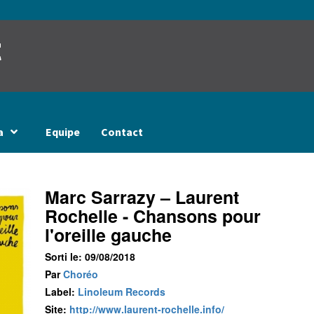
t
a
Equipe
Contact
Marc Sarrazy – Laurent
Rochelle - Chansons pour
l'oreille gauche
Sorti le: 09/08/2018
Par
Choréo
Label:
Linoleum Records
Site:
http://www.laurent-rochelle.info/