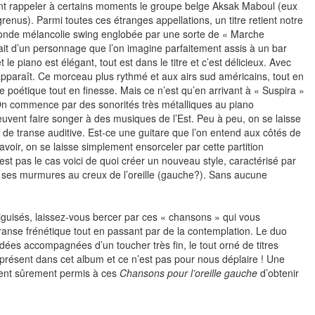
nt rappeler à certains moments le groupe belge Aksak Maboul (eux
enus). Parmi toutes ces étranges appellations, un titre retient notre
ofonde mélancolie swing englobée par une sorte de « Marche
it d’un personnage que l’on imagine parfaitement assis à un bar
t le piano est élégant, tout est dans le titre et c’est délicieux. Avec
pparaît. Ce morceau plus rythmé et aux airs sud américains, tout en
de poétique tout en finesse. Mais ce n’est qu’en arrivant à « Suspira »
. On commence par des sonorités très métalliques au piano
vent faire songer à des musiques de l’Est. Peu à peu, on se laisse
e de transe auditive. Est-ce une guitare que l’on entend aux côtés de
avoir, on se laisse simplement ensorceler par cette partition
est pas le cas voici de quoi créer un nouveau style, caractérisé par
 ses murmures au creux de l’oreille (gauche?). Sans aucune
iguisés, laissez-vous bercer par ces « chansons » qui vous
ranse frénétique tout en passant par de la contemplation. Le duo
 idées accompagnées d’un toucher très fin, le tout orné de titres
 présent dans cet album et ce n’est pas pour nous déplaire ! Une
aient sûrement permis à ces
Chansons pour l’oreille gauche
d’obtenir