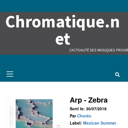
Skip
to
Chromatique.n
content
et
L'ACTUALITÉ DES MUSIQUES PROGR
Primary
Menu
Arp - Zebra
Sorti le: 30/07/2018
Par
Choréo
Label:
Mexican Summer