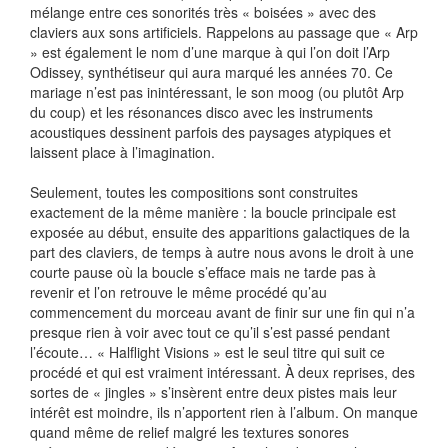
mélange entre ces sonorités très « boisées » avec des
claviers aux sons artificiels. Rappelons au passage que « Arp
» est également le nom d’une marque à qui l’on doit l’Arp
Odissey, synthétiseur qui aura marqué les années 70. Ce
mariage n’est pas inintéressant, le son moog (ou plutôt Arp
du coup) et les résonances disco avec les instruments
acoustiques dessinent parfois des paysages atypiques et
laissent place à l’imagination.
Seulement, toutes les compositions sont construites
exactement de la même manière : la boucle principale est
exposée au début, ensuite des apparitions galactiques de la
part des claviers, de temps à autre nous avons le droit à une
courte pause où la boucle s’efface mais ne tarde pas à
revenir et l’on retrouve le même procédé qu’au
commencement du morceau avant de finir sur une fin qui n’a
presque rien à voir avec tout ce qu’il s’est passé pendant
l’écoute… « Halflight Visions » est le seul titre qui suit ce
procédé et qui est vraiment intéressant. À deux reprises, des
sortes de « jingles » s’insèrent entre deux pistes mais leur
intérêt est moindre, ils n’apportent rien à l’album. On manque
quand même de relief malgré les textures sonores