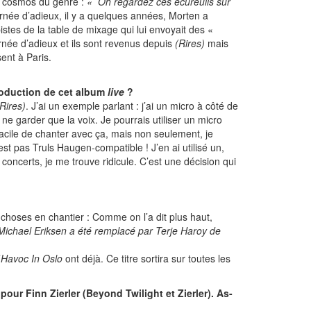
 le cosmos du genre :
« Oh regardez ces écureuils sur
née d’adieux, il y a quelques années, Morten a
istes de la table de mixage qui lui envoyait des «
ournée d’adieux et ils sont revenus depuis
(Rires)
mais
sent à Paris.
production de cet album
live
?
(Rires)
. J’ai un exemple parlant : j’ai un micro à côté de
ne garder que la voix. Je pourrais utiliser un micro
facile de chanter avec ça, mais non seulement, je
st pas Truls Haugen-compatible ! J’en ai utilisé un,
s concerts, je me trouve ridicule. C’est une décision qui
choses en chantier : Comme on l’a dit plus haut,
Michael Eriksen a été remplacé par Terje Haroy de
’
Havoc In Oslo
ont déjà. Ce titre sortira sur toutes les
our Finn Zierler (Beyond Twilight et Zierler). As-