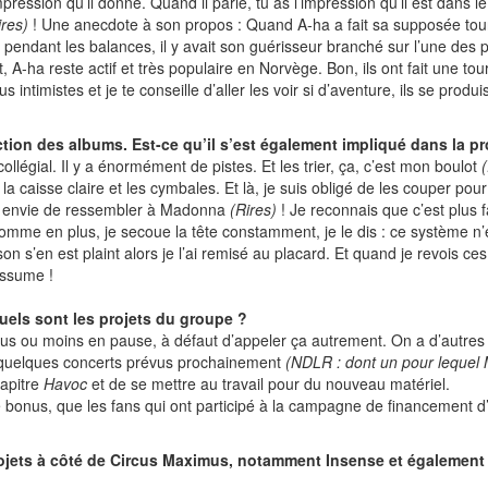
mpression qu’il donne. Quand il parle, tu as l’impression qu’il est dans
ires)
! Une anecdote à son propos : Quand A-ha a fait sa supposée tour
pendant les balances, il y avait son guérisseur branché sur l’une des p
dit, A-ha reste actif et très populaire en Norvège. Bon, ils ont fait une t
intimistes et je te conseille d’aller les voir si d’aventure, ils se produi
ction des albums. Est-ce qu’il s’est également impliqué dans la 
ollégial. Il y a énormément de pistes. Et les trier, ça, c’est mon boulot
caisse claire et les cymbales. Et là, je suis obligé de les couper pour 
 pas envie de ressembler à Madonna
(Rires)
! Je reconnais que c’est plus 
omme en plus, je secoue la tête constamment, je le dis : ce système n’e
 son s’en est plaint alors je l’ai remisé au placard. Et quand je revois ce
assume !
uels sont les projets du groupe ?
s ou moins en pause, à défaut d’appeler ça autrement. On a d’autres 
a quelques concerts prévus prochainement
(NDLR : dont un pour lequel 
hapitre
Havoc
et de se mettre au travail pour du nouveau matériel.
 bonus, que les fans qui ont participé à la campagne de financement d
projets à côté de Circus Maximus, notamment Insense et également p