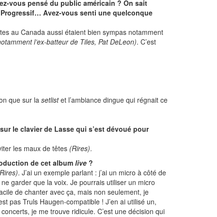
avez-vous pensé du public américain ? On sait
té Progressif… Avez-vous senti une quelconque
ates au Canada aussi étaient bien sympas notamment
otamment l’ex-batteur de Tiles, Pat DeLeon)
. C’est
ion que sur la
setlist
et l’ambiance dingue qui régnait ce
 sur le clavier de Lasse qui s’est dévoué pour
viter les maux de têtes
(Rires)
.
production de cet album
live
?
(Rires)
. J’ai un exemple parlant : j’ai un micro à côté de
ne garder que la voix. Je pourrais utiliser un micro
facile de chanter avec ça, mais non seulement, je
st pas Truls Haugen-compatible ! J’en ai utilisé un,
s concerts, je me trouve ridicule. C’est une décision qui