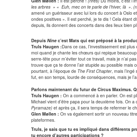
Glen Møllen :
Il est perché !
(rires)
Du moins, c’est l’i
les arbres » « Euh, mec on te parle de l’hiver, là »
.
(r
amené un guérisseur avec lui lors du concert à Oslo et 
ondes positives ». Il est perché, je te dis ! Cela étant 
depuis, ils donnent des concerts dans des lieux bien plus 
Depuis
Nine
c’est Mats qui est préposé à la produ
Truls Haugen :
Dans ce cas, l’investissement est plus c
moi quand je chante les chœurs qui repique beaucoup la 
serre-tête pour m’éviter tout ce travail, mais je n’ai
trouve que ça te donne l’air stupide au possible mais c
pourtant, à l’époque de
The First Chapter
, mais l’ingé
fut, en son temps, lourde de conséquences, mais je l’
Parlons maintenant du futur de Circus Maximus. Q
Truls Haugen :
On a commencé à en parler. On est plu
Michael vient d’être papa pour la deuxième fois. On 
Pyramaze)
et après ça, il sera temps de refermer le c
Glen Møllen :
On va également sortir un nouveau titre
plateformes.
Truls, je sais que tu es impliqué dans différents 
tu encore d’autres participations ?