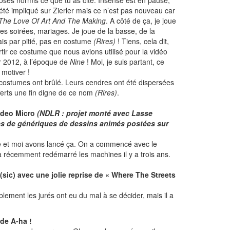
oses hormis ce que tu as cité. Insense est en pause,
 été impliqué sur Zierler mais ce n’est pas nouveau car
The Love Of Art And The Making
. A côté de ça, je joue
es soirées, mariages. Je joue de la basse, de la
mais par pitié, pas en costume
(Rires)
! Tiens, cela dit,
rtir ce costume que nous avions utilisé pour la vidéo
 2012, à l’époque de
Nine
! Moi, je suis partant, ce
 motiver !
costumes ont brûlé. Leurs cendres ont été dispersées
ferts une fin digne de ce nom
(Rires)
.
ideo Micro
(NDLR : projet monté avec Lasse
es de génériques de dessins animés postées sur
sse et moi avons lancé ça. On a commencé avec le
a récemment redémarré les machines il y a trois ans.
(sic) avec une jolie reprise de « Where The Streets
Visiblement les jurés ont eu du mal à se décider, mais il a
 de A-ha !