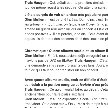
Truls Haugen :
Oui, c’était pour la première émission. Il
tout de même réussi à les séduire. On attend la suite .
J’étais surpris de voir un artiste très populaire p
Glen Møllen :
Il est perché !
(rires)
Du moins, c’est l’i
les arbres » « Euh, mec on te parle de l’hiver, là »
.
(r
amené un guérisseur avec lui lors du concert à Oslo et 
ondes positives ». Il est perché, je te dis ! Cela étant 
depuis, ils donnent des concerts dans des lieux bien plus 
Chromatique : Quatre albums studio et un album li
Glen Møllen :
En fait, nous avions déjà enregistré un
n’avions pas de DVD ou BluRay.
Truls Haugen :
C’étai
une demande sans cesse croissante des fans. Alors, 
tout ce qu’il faut pour enregistrer un bon concert.
Avec quatre albums studio, était-ce difficile d’ét
est réduit à la portion congrue et
Isolate
n’est prés
Truls Haugen :
Ce qu’on voulait faire, au départ, c’était
anciens titres pour faire plaisir aux fans.
Glen Møllen :
Il y a une explication à cela :
The First 
trop vibrer. On a donc mis « Sin ». Mais de temps à aut