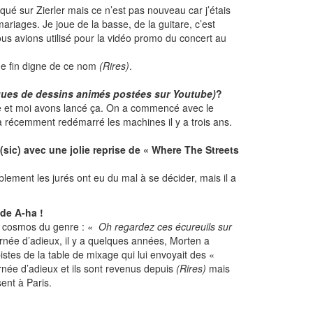
qué sur Zierler mais ce n’est pas nouveau car j’étais
ariages. Je joue de la basse, de la guitare, c’est
nous avions utilisé pour la vidéo promo du concert au
ne fin digne de ce nom
(Rires)
.
ques de dessins animés postées sur Youtube)
?
sse et moi avons lancé ça. On a commencé avec le
a récemment redémarré les machines il y a trois ans.
(sic) avec une jolie reprise de « Where The Streets
Visiblement les jurés ont eu du mal à se décider, mais il a
 de A-ha !
 le cosmos du genre :
« Oh regardez ces écureuils sur
née d’adieux, il y a quelques années, Morten a
istes de la table de mixage qui lui envoyait des «
ournée d’adieux et ils sont revenus depuis
(Rires)
mais
sent à Paris.