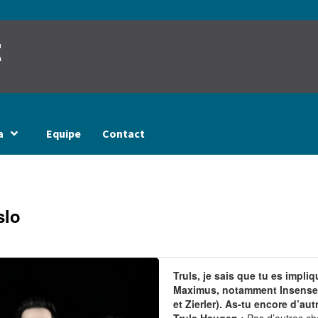
t
a
Equipe
Contact
slo
Truls, je sais que tu es impli
Maximus, notamment Insense e
et Zierler). As-tu encore d’aut