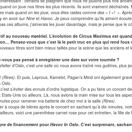
’intéressant : certains se plaignent que nous ne jouions plus nos anci
e quand on joue nos titres les plus récents. Ils sont vraiment déchaînés
res mais quand on les joue, vous êtes raides comme des « I »! »
. Aprè
y en avoir sur
Nine
et
Havoc
. Je peux comprendre qu’ils aiment écoute
e pas ces albums, j’aimerais les jouer davantage, mais je pense que le c
ceptif au nouveau matériel. L’évolution de Circus Maximus est qua
tion… Pensez-vous que c’est là le petit truc en plus qui rend fous
eaux titres sont bien mieux taillés pour la scène que les anciens et le
z-vous pas pensé à enregistrer une date sur votre tournée ?
kefeller d’Oslo, c’est une salle où nous avons traîné nos guêtres, plus 
 !
(Rires)
. Et puis, Leprous, Kamelot, Pagan’s Mind ont également gravé 
à Oslo.
 c’est s’éviter des ennuis d’ordre logistique. On a pu faire un concert 
 Etats-Unis où ailleurs. Là, nous avions la main mise sur tous les aspect
inutes pour ramener ma batterie de chez moi à la salle
(Rires)
.
r à coups de bières après le concert en sachant qu’à dix minutes, notr
ailleurs, voici une parenthèse carnet rose pour cet entretien, la fille de
gne de financement pour
Havoc In Oslo
. C’est surprenant, sachant