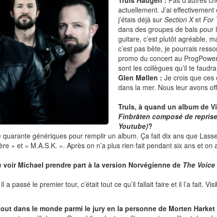
Truls Haugen :
Pas d’autres ch
actuellement. J’ai effectivement
j’étais déjà sur
Section X
et
For 
dans des groupes de bals pour l
guitare, c’est plutôt agréable, 
c’est pas bête, je pourrais resso
promo du concert au ProgPower
sont les collègues qu’il te faudra
Glen Møllen :
Je crois que ces 
dans la mer. Nous leur avons of
Truls, à quand un album de V
Finbråten composé de repris
Youtube)
?
 de quarante génériques pour remplir un album. Ça fait dix ans que La
 » et « M.A.S.K. ». Après on n’a plus rien fait pendant six ans et on 
e voir Michael prendre part à la version Norvégienne de
The Voice
 a passé le premier tour, c’était tout ce qu’il fallait faire et il l’a fait. 
artout dans le monde parmi le jury en la personne de Morten Harket