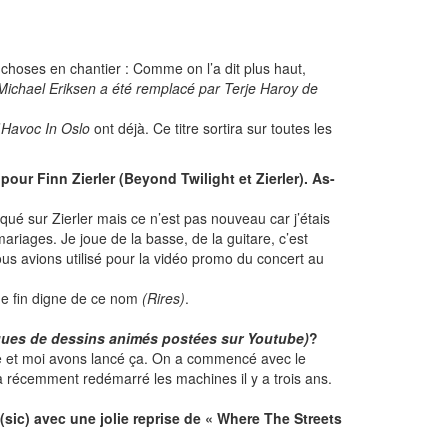
choses en chantier : Comme on l’a dit plus haut,
Michael Eriksen a été remplacé par Terje Haroy de
’
Havoc In Oslo
ont déjà. Ce titre sortira sur toutes les
our Finn Zierler (Beyond Twilight et Zierler). As-
qué sur Zierler mais ce n’est pas nouveau car j’étais
ariages. Je joue de la basse, de la guitare, c’est
nous avions utilisé pour la vidéo promo du concert au
ne fin digne de ce nom
(Rires)
.
ques de dessins animés postées sur Youtube)
?
sse et moi avons lancé ça. On a commencé avec le
a récemment redémarré les machines il y a trois ans.
(sic) avec une jolie reprise de « Where The Streets