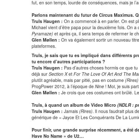
fut, en son temps, lourde de conséquences, mais je l’
Parlons maintenant du futur de Circus Maximus. Q
Truls Haugen :
On a commencé à en parler. On est plu
Michael vient d’être papa pour la deuxième fois. On 
Pyramaze)
et après ça, il sera temps de refermer le c
Glen Møllen :
On va également sortir un nouveau titre
plateformes.
Truls, je sais que tu es impliqué dans différents 
tu encore d’autres participations ?
Truls Haugen :
Pas d’autres choses hormis ce que tu a
déjà sur
Section X
et
For The Love Of Art And The Ma
plutôt agréable, mais par pitié, pas en costume
(Rires)
ProgPower 2012, à l’époque de
Nine
! Moi, je suis part
Glen Møllen :
Je crois que ces costumes ont brûlé. Le
Truls, à quand un album de Video Micro
(NDLR : p
Truls Haugen :
Jamais
(Rires)
. Il nous faudrait plus
générique de « Jayce Et Les Conquérants De La Lumière
Pour finir, une grande surprise récemment, a été d
Have No Name » de U2…