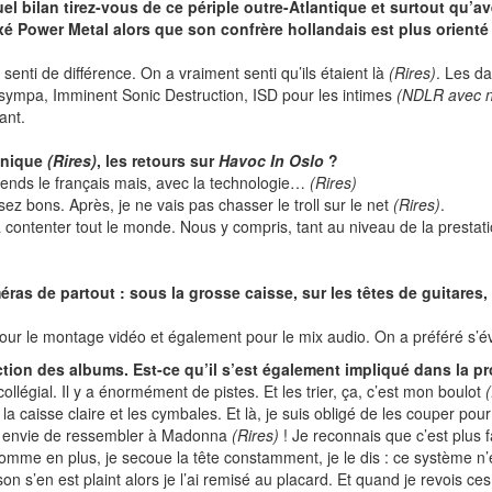
el bilan tirez-vous de ce périple outre-Atlantique et surtout qu’
é Power Metal alors que son confrère hollandais est plus orien
senti de différence. On a vraiment senti qu’ils étaient là
(Rires)
. Les d
 sympa, Imminent Sonic Destruction, ISD pour les intimes
(NDLR avec n
ant.
ronique
(Rires)
, les retours sur
Havoc In Oslo
?
rends le français mais, avec la technologie…
(Rires)
ez bons. Après, je ne vais pas chasser le troll sur le net
(Rires)
.
 contenter tout le monde. Nous y compris, tant au niveau de la prestat
ras de partout : sous la grosse caisse, sur les têtes de guitares,
pour le montage vidéo et également pour le mix audio. On a préféré s’é
ction des albums. Est-ce qu’il s’est également impliqué dans la 
ollégial. Il y a énormément de pistes. Et les trier, ça, c’est mon boulot
caisse claire et les cymbales. Et là, je suis obligé de les couper pour 
 pas envie de ressembler à Madonna
(Rires)
! Je reconnais que c’est plus 
omme en plus, je secoue la tête constamment, je le dis : ce système n’e
 son s’en est plaint alors je l’ai remisé au placard. Et quand je revois ce