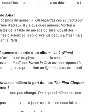
Visiblement les jurés ont eu du mal à se décider, mais il a
 de A-ha !
 le cosmos du genre :
« Oh regardez ces écureuils sur
née d’adieux, il y a quelques années, Morten a
istes de la table de mixage qui lui envoyait des «
ournée d’adieux et ils sont revenus depuis
(Rires)
mais
sent à Paris.
réquence de sortie d’un album live ?
(Rires)
s n’avions rien de physique dans le sens où nous
posté sur YouTube.
Havoc In Oslo
est une réponse à
ec une grosse production un
light-show
solide… bref
Havoc
se taillent la part du lion.
The First Chapter
tres ?
nt quelque peu changé. On a quand même mis des
s se mentir mais jouer ces titres ne nous fait plus