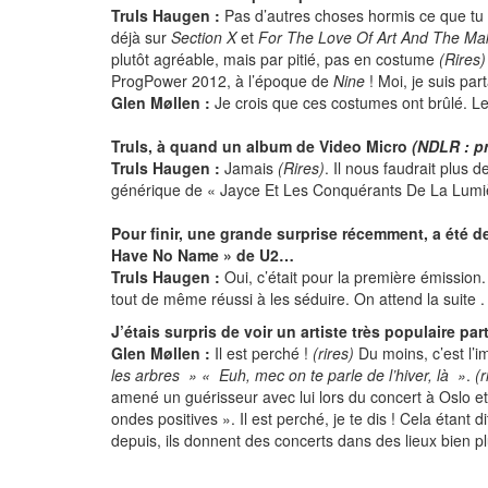
Truls Haugen :
Pas d’autres choses hormis ce que tu a
déjà sur
Section X
et
For The Love Of Art And The Ma
plutôt agréable, mais par pitié, pas en costume
(Rires)
ProgPower 2012, à l’époque de
Nine
! Moi, je suis part
Glen Møllen :
Je crois que ces costumes ont brûlé. Le
Truls, à quand un album de Video Micro
(NDLR : p
Truls Haugen :
Jamais
(Rires)
. Il nous faudrait plus
générique de « Jayce Et Les Conquérants De La Lumière
Pour finir, une grande surprise récemment, a été d
Have No Name » de U2…
Truls Haugen :
Oui, c’était pour la première émission. Il
tout de même réussi à les séduire. On attend la suite .
J’étais surpris de voir un artiste très populaire p
Glen Møllen :
Il est perché !
(rires)
Du moins, c’est l’i
les arbres » « Euh, mec on te parle de l’hiver, là »
.
(r
amené un guérisseur avec lui lors du concert à Oslo et 
ondes positives ». Il est perché, je te dis ! Cela étant 
depuis, ils donnent des concerts dans des lieux bien plus 