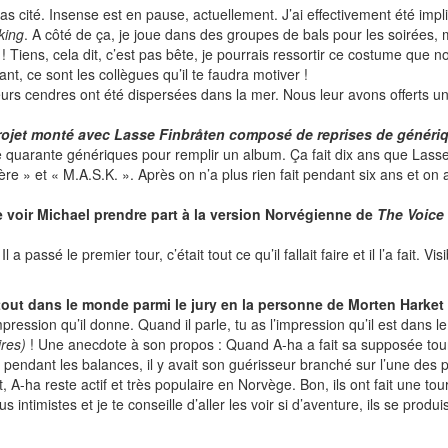
s cité. Insense est en pause, actuellement. J’ai effectivement été impli
king
. A côté de ça, je joue dans des groupes de bals pour les soirées, m
! Tiens, cela dit, c’est pas bête, je pourrais ressortir ce costume que 
ant, ce sont les collègues qu’il te faudra motiver !
urs cendres ont été dispersées dans la mer. Nous leur avons offerts u
rojet monté avec Lasse Finbråten composé de reprises de généri
 de quarante génériques pour remplir un album. Ça fait dix ans que La
 » et « M.A.S.K. ». Après on n’a plus rien fait pendant six ans et on 
e voir Michael prendre part à la version Norvégienne de
The Voice
 a passé le premier tour, c’était tout ce qu’il fallait faire et il l’a fait. 
artout dans le monde parmi le jury en la personne de Morten Harket
mpression qu’il donne. Quand il parle, tu as l’impression qu’il est dans
ires)
! Une anecdote à son propos : Quand A-ha a fait sa supposée tour
pendant les balances, il y avait son guérisseur branché sur l’une des p
dit, A-ha reste actif et très populaire en Norvège. Bon, ils ont fait une t
intimistes et je te conseille d’aller les voir si d’aventure, ils se produi