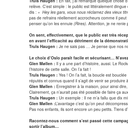
Truls Haugen :
En fait, j’ai remarqué quelque chose d
relève. C’est simple : le public est littéralement dingu
dis :
« Hey les gars, vous nous réclamez des vieux tit
pas de refrains réellement accrocheurs comme il peut 
penser qu’on les ennuie
(Rires)
. Attention, je ne reni
On sent, effectivement, que le public est très ré
en avant l’efficacité au détriment de la démonstra
Truls Haugen :
Je ne sais pas … Je pense que nos nouv
Le choix d’Oslo paraît facile et sécurisant… N’ave
Glen Møllen :
Il y a une part d’histoire, aussi. Le Roc
l’histoire de cette salle. On l’a fait !
Truls Haugen :
Yes ! On l’a fait, la boucle est bouclée
réputés et connus quand il s’agit de venir se produire 
Glen Møllen :
Enregistrer à la maison, pour ainsi dire,
Clairement, ça n’aurait pas été possible de faire ça aux
Truls Haugen :
Un exemple : Il ne m’a fallu que dix m
Glen Møllen :
L’avantage c’est qu’on peut décompresse
Pas nos enfants, ils sont encore un peu petits. Tiens d’
Racontez-nous comment s’est passé cette campa
sortir l’album…