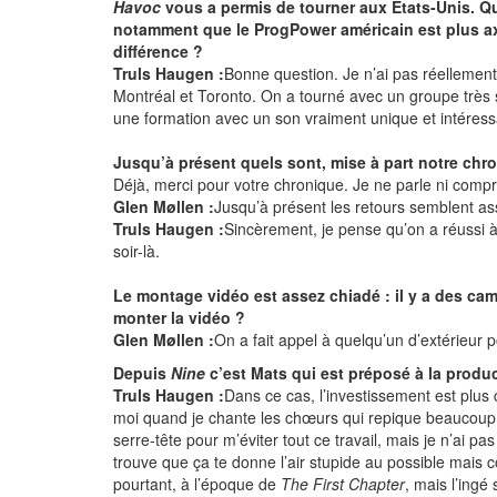
Havoc
vous a permis de tourner aux Etats-Unis. Qu
notamment que le ProgPower américain est plus ax
différence ?
Truls Haugen :
Bonne question. Je n’ai pas réellement 
Montréal et Toronto. On a tourné avec un groupe très
une formation avec un son vraiment unique et intéress
Jusqu’à présent quels sont, mise à part notre ch
Déjà, merci pour votre chronique. Je ne parle ni comp
Glen Møllen :
Jusqu’à présent les retours semblent ass
Truls Haugen :
Sincèrement, je pense qu’on a réussi à
soir-là.
Le montage vidéo est assez chiadé : il y a des camé
monter la vidéo ?
Glen Møllen :
On a fait appel à quelqu’un d’extérieur 
Depuis
Nine
c’est Mats qui est préposé à la produ
Truls Haugen :
Dans ce cas, l’investissement est plus c
moi quand je chante les chœurs qui repique beaucoup la 
serre-tête pour m’éviter tout ce travail, mais je n’ai
trouve que ça te donne l’air stupide au possible mais c
pourtant, à l’époque de
The First Chapter
, mais l’ingé