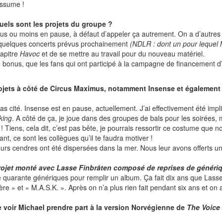
assume !
uels sont les projets du groupe ?
s ou moins en pause, à défaut d’appeler ça autrement. On a d’autres 
a quelques concerts prévus prochainement
(NDLR : dont un pour lequel 
hapitre
Havoc
et de se mettre au travail pour du nouveau matériel.
 bonus, que les fans qui ont participé à la campagne de financement d
projets à côté de Circus Maximus, notamment Insense et également p
s cité. Insense est en pause, actuellement. J’ai effectivement été impli
king
. A côté de ça, je joue dans des groupes de bals pour les soirées, m
! Tiens, cela dit, c’est pas bête, je pourrais ressortir ce costume que 
ant, ce sont les collègues qu’il te faudra motiver !
urs cendres ont été dispersées dans la mer. Nous leur avons offerts u
rojet monté avec Lasse Finbråten composé de reprises de généri
 de quarante génériques pour remplir un album. Ça fait dix ans que La
 » et « M.A.S.K. ». Après on n’a plus rien fait pendant six ans et on 
e voir Michael prendre part à la version Norvégienne de
The Voice