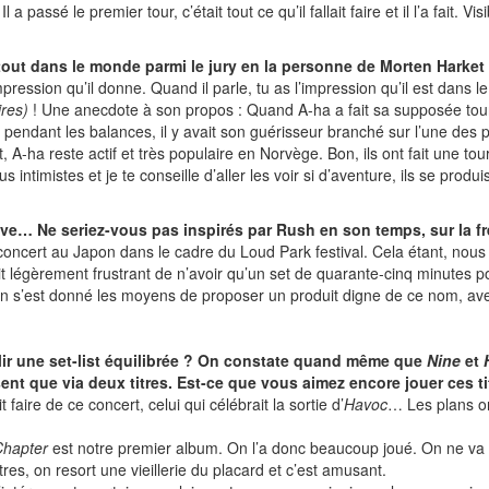
 a passé le premier tour, c’était tout ce qu’il fallait faire et il l’a fait. 
artout dans le monde parmi le jury en la personne de Morten Harket
mpression qu’il donne. Quand il parle, tu as l’impression qu’il est dans
ires)
! Une anecdote à son propos : Quand A-ha a fait sa supposée tour
pendant les balances, il y avait son guérisseur branché sur l’une des p
dit, A-ha reste actif et très populaire en Norvège. Bon, ils ont fait une t
intimistes et je te conseille d’aller les voir si d’aventure, ils se produi
ve… Ne seriez-vous pas inspirés par Rush en son temps, sur la f
 concert au Japon dans le cadre du Loud Park festival. Cela étant, nou
t légèrement frustrant de n’avoir qu’un set de quarante-cinq minutes 
on s’est donné les moyens de proposer un produit digne de ce nom, av
ablir une set-list équilibrée ? On constate quand même que
Nine
et
ent que via deux titres. Est-ce que vous aimez encore jouer ces ti
 faire de ce concert, celui qui célébrait la sortie d’
Havoc
… Les plans o
Chapter
est notre premier album. On l’a donc beaucoup joué. On ne va pa
res, on resort une vieillerie du placard et c’est amusant.