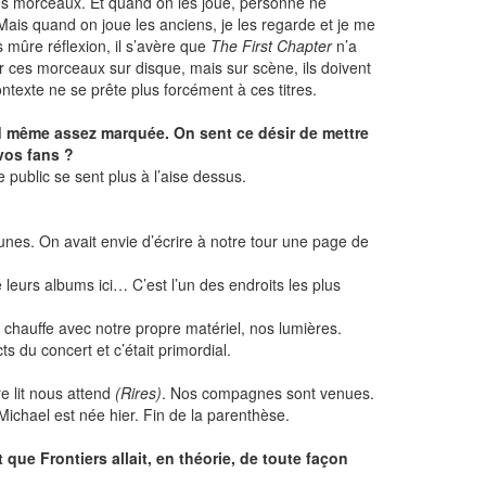
ens morceaux. Et quand on les joue, personne ne
. Mais quand on joue les anciens, je les regarde et je me
s mûre réflexion, il s’avère que
The First Chapter
n’a
r ces morceaux sur disque, mais sur scène, ils doivent
ontexte ne se prête plus forcément à ces titres.
nd même assez marquée. On sent ce désir de mettre
 vos fans ?
 public se sent plus à l’aise dessus.
jeunes. On avait envie d’écrire à notre tour une page de
leurs albums ici… C’est l’un des endroits les plus
de chauffe avec notre propre matériel, nos lumières.
s du concert et c’était primordial.
e lit nous attend
(Rires)
. Nos compagnes sont venues.
 Michael est née hier. Fin de la parenthèse.
 que Frontiers allait, en théorie, de toute façon