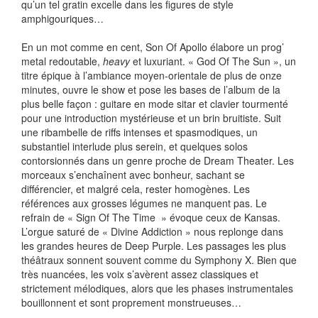
qu’un tel gratin excelle dans les figures de style
amphigouriques…
En un mot comme en cent, Son Of Apollo élabore un prog’
metal redoutable,
heavy
et luxuriant. « God Of The Sun », un
titre épique à l’ambiance moyen-orientale de plus de onze
minutes, ouvre le show et pose les bases de l’album de la
plus belle façon : guitare en mode sitar et clavier tourmenté
pour une introduction mystérieuse et un brin bruitiste. Suit
une ribambelle de riffs intenses et spasmodiques, un
substantiel interlude plus serein, et quelques solos
contorsionnés dans un genre proche de Dream Theater. Les
morceaux s’enchaînent avec bonheur, sachant se
différencier, et malgré cela, rester homogènes. Les
références aux grosses légumes ne manquent pas. Le
refrain de « Sign Of The Time » évoque ceux de Kansas.
L’orgue saturé de « Divine Addiction » nous replonge dans
les grandes heures de Deep Purple. Les passages les plus
théâtraux sonnent souvent comme du Symphony X. Bien que
très nuancées, les voix s’avèrent assez classiques et
strictement mélodiques, alors que les phases instrumentales
bouillonnent et sont proprement monstrueuses…