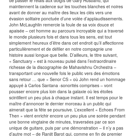
de passer le relais aux doigts de Gary Husband, qui
maintiennent la cadence sur les touches blanches et noires
avant de donner au maître des lieux les clés vers une
évasion solitaire ponctuée d’une volée d’applaudissements.
John McLaughlin remercie la foule de sa voix douce et
apaisée – cet homme au parcours incroyable qui a traversé
le monde plusieurs fois et dans tous les sens, est tout
simplement heureux d’être dans cet endroit qu’il affectionne
particulièrement et de défiler en notre compagnie une
histoire aussi longue que belle. D’ailleurs, le titre suivant,
« Sanctuary » est à nouveau puisé dans l’extraordinaire
richesse de la discographie de Mahavishnu Orchestra –
transportant une nouvelle fois le public vers des émotions
sans retour … que « Senor CS » où John rend un hommage
appuyé à Carlos Santana -sonorités comprises – vont
pousser encore plus loin dans la galaxie où les étoiles
scintillent un peu plus à chaque instant. Il est temps pour le
maître d’annoncer le dernier morceau à un public qui
aimerait que la fête se poursuive. L’excellent « Echoes From
Then » vient enrichir encore un peu plus une soirée pendant
une bonne vingtaine de minutes, traversées par ce son
unique de guitare, puis par une démonstration – il n’y a pas
d’autre mot – de Ranjit Barot qui, comme en fin de premier