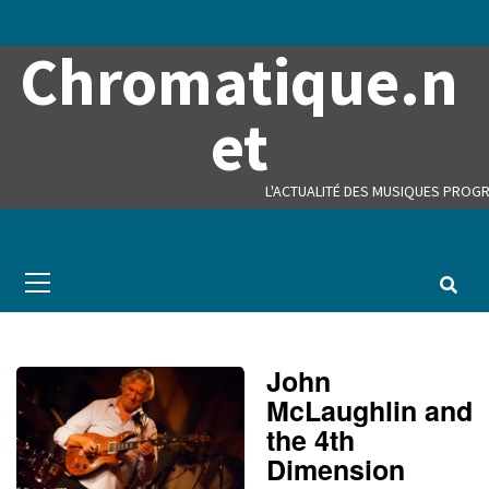
Skip
to
Chromatique.n
content
et
L'ACTUALITÉ DES MUSIQUES PROGR
Primary
Menu
John
McLaughlin and
the 4th
Dimension