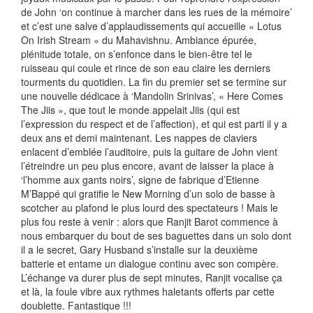
de John ‘on continue à marcher dans les rues de la mémoire’
et c’est une salve d’applaudissements qui accueille « Lotus
On Irish Stream » du Mahavishnu. Ambiance épurée,
plénitude totale, on s’enfonce dans le bien-être tel le
ruisseau qui coule et rince de son eau claire les derniers
tourments du quotidien. La fin du premier set se termine sur
une nouvelle dédicace à ‘Mandolin Srinivas’, « Here Comes
The Jiis », que tout le monde appelait Jiis (qui est
l’expression du respect et de l’affection), et qui est parti il y a
deux ans et demi maintenant. Les nappes de claviers
enlacent d’emblée l’auditoire, puis la guitare de John vient
l’étreindre un peu plus encore, avant de laisser la place à
‘l’homme aux gants noirs’, signe de fabrique d’Etienne
M’Bappé qui gratifie le New Morning d’un solo de basse à
scotcher au plafond le plus lourd des spectateurs ! Mais le
plus fou reste à venir : alors que Ranjit Barot commence à
nous embarquer du bout de ses baguettes dans un solo dont
il a le secret, Gary Husband s’installe sur la deuxième
batterie et entame un dialogue continu avec son compère.
L’échange va durer plus de sept minutes, Ranjit vocalise ça
et là, la foule vibre aux rythmes haletants offerts par cette
doublette. Fantastique !!!