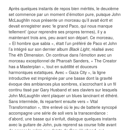
Après quelques instants de repos bien mérités, le deuxième
set commence par un moment d’émotion pure, puisque John
McLaughlin nous présente un morceau qu’il avait écrit et
devait enregistrer avec ‘le grand Paco, qui nous manque
tellement’ (pour reprendre ses propres termes), il y a
maintenant trois ans, peu avant son départ. Ce morceau,
« El hombre que sabia », était l’un préféré de Paco et John
l’a intégré sur son dernier album
Black Light
, réalisé avec
The 4th Dimension. On continue dans l’émotion avec un
morceau exceptionnel de Pharoah Sanders, « The Creator
has a Masterplan », tout en subtilité et douceurs
harmoniques extatiques. Avec « Gaza City », la ligne
introductive est imprégnée par une basse dont la gravité
évoque des ambiances plus sombres, s’accrochant à un fil
continu tissé par Gary Husband et ses claviers sur lesquels
John McLaughlin vient plaquer un blues lancinant et éthéré.
Sans intermède, ils repartent ensuite vers « Vital
Transformation », titre enlevé où le jeu de batterie syncopé
accompagne une série de soli vers la transcendance :
d’abord, une basse qui s’enfuit, dialogue quelques instants
avec la guitare de John, puis reprend sa course folle avant