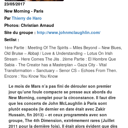
23/05/2017
New Morning - Paris
Par
Thierry de Haro
Photos: Christian Arnaud
Site du groupe :
http://www.johnmclaughlin.com/
Setlist :
1ère Partie : Meeting Of The Spirits – Miles Beyond – New Blues,
Old Bruise – Abbaji / Love & Understanding – Lotus On Irish
Stream - Here Comes The Jiis . 2ème Partie : El Hombre Que
Sabia - The Creator has a Masterplan – Gaza City - Vital
Transformation – Sanctuary – Senor CS – Echoes From Then.
Encore : You Know You Know
Le mois de Mars n’a pas fini de dérouler son premier
jour qu’une foule compacte se presse aux abords du
New Morning, complet pour la circonstance. Il faut dire
que les concerts de John McLaughlin à Paris sont
plutôt espacés (le dernier en date était avec Zakir
Hussain, fin 2013) – et ceux programmés avec son
groupe, The 4th Dimension, extrêmement rares (Juillet
2011 pour la dernière fois). Il était alors évident que dès