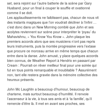
set, sera rejoint sur l’autre batterie de la scène par Gary
Husband, pour un final à couper le souffle et ovationné
comme il se doit.
Les applaudissements ne faiblissent pas, chacun de nous vit
des instants magiques que l’on voudrait décliner à l’infini …
c’est donc dans un New Morning comblé que John et ses
acolytes reviennent sur scène pour interpréter le ‘joyau’ du
Mahavishnu, « You Know You Know ». John plaque les
premiers accords alors que ses musiciens n’ont pas repris
leurs instruments, puis la montée progressive vers l’extase
que procure ce morceau arrive en même temps que chacun
entre dans la danse. John amusé, y place quelques accords
bien connus, de Weather Report à Hendrix en passant par
Cream : Pourrait-on rêver meilleur final pour une soirée qui
fut en tous points remarquable et inoubliable ? Assurément
non, tant elle restera gravée dans la mémoire collective des
heureux présents.
John Mc Laughlin a beaucoup d’humour, beaucoup de
charisme, mais surtout beaucoup d’humilité. Il renvoie
l’ascenseur à la vie, à tous ses amis et à ‘la famille’, qu’il
remercie d’être là. Il met en avant ses proches, ses