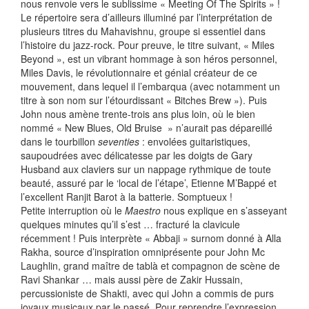
nous renvoie vers le sublissime « Meeting Of The Spirits » !
Le répertoire sera d’ailleurs illuminé par l’interprétation de
plusieurs titres du Mahavishnu, groupe si essentiel dans
l’histoire du jazz-rock. Pour preuve, le titre suivant, « Miles
Beyond », est un vibrant hommage à son héros personnel,
Miles Davis, le révolutionnaire et génial créateur de ce
mouvement, dans lequel il l’embarqua (avec notamment un
titre à son nom sur l’étourdissant « Bitches Brew »). Puis
John nous amène trente-trois ans plus loin, où le bien
nommé « New Blues, Old Bruise » n’aurait pas dépareillé
dans le tourbillon
seventies
: envolées guitaristiques,
saupoudrées avec délicatesse par les doigts de Gary
Husband aux claviers sur un nappage rythmique de toute
beauté, assuré par le ‘local de l’étape’, Etienne M’Bappé et
l’excellent Ranjit Barot à la batterie. Somptueux !
Petite interruption où le
Maestro
nous explique en s’asseyant
quelques minutes qu’il s’est … fracturé la clavicule
récemment ! Puis interprète « Abbaji » surnom donné à Alla
Rakha, source d’inspiration omniprésente pour John Mc
Laughlin, grand maître de tablà et compagnon de scène de
Ravi Shankar … mais aussi père de Zakir Hussain,
percussioniste de Shakti, avec qui John a commis de purs
joyaux musicaux par le passé. Pour reprendre l’expression