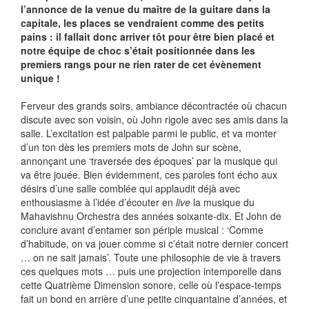
l’annonce de la venue du maître de la guitare dans la
capitale, les places se vendraient comme des petits
pains : il fallait donc arriver tôt pour être bien placé et
notre équipe de choc s’était positionnée dans les
premiers rangs pour ne rien rater de cet évènement
unique !
Ferveur des grands soirs, ambiance décontractée où chacun
discute avec son voisin, où John rigole avec ses amis dans la
salle. L’excitation est palpable parmi le public, et va monter
d’un ton dès les premiers mots de John sur scène,
annonçant une ‘traversée des époques’ par la musique qui
va être jouée. Bien évidemment, ces paroles font écho aux
désirs d’une salle comblée qui applaudit déjà avec
enthousiasme à l’idée d’écouter en
live
la musique du
Mahavishnu Orchestra des années soixante-dix. Et John de
conclure avant d’entamer son périple musical : ‘Comme
d’habitude, on va jouer comme si c’était notre dernier concert
… on ne sait jamais’. Toute une philosophie de vie à travers
ces quelques mots … puis une projection intemporelle dans
cette Quatrième Dimension sonore, celle où l’espace-temps
fait un bond en arrière d’une petite cinquantaine d’années, et