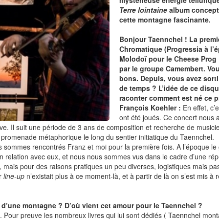
mystérieuse énergie telluriq
Terre lointaine
album concept 
cette montagne fascinante.
Bonjour Taennchel ! La premiè
Chromatique (Progressia à l’é
Molodoï pour le Cheese Prog 
par le groupe Camembert. Vous
bons. Depuis, vous avez sort
de temps ? L’idée de ce disqu
raconter comment est né ce p
François Koehler :
En effet, c
ont été joués. Ce concert nous
e. Il suit une période de 3 ans de composition et recherche de musiciens.
e promenade métaphorique le long du sentier initiatique du Taennchel.
ommes rencontrés Franz et moi pour la première fois. A l’époque le gro
relation avec eux, et nous nous sommes vus dans le cadre d’une répétit
, mais pour des raisons pratiques un peu diverses, logistiques mais pa
er
line-up
n’existait plus à ce moment-là, et à partir de là on s’est mis 
 d’une montagne ? D’où vient cet amour pour le Taennchel ?
t. Pour preuve les nombreux livres qui lui sont dédiés ( Taennchel m