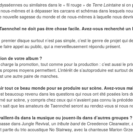
odysséennes ou similaires dans le « fil rouge » de
Terre Lointaine
si on 
nous-mêmes et à dépasser les carcans et schémas dans lesquels nous a
une nouvelle sagesse du monde et de nous-mêmes à laquelle nous devrio
aennchel ne doit pas être chose facile. Avez-vous recherché un la
remier disque surtout n’est pas simple, c’est le genre de projet qui de
t de faire appel au public, qui a merveilleusement répondu présent.
tion de votre album ?
harge la promotion, tout comme pour la production : c’est aussi le prix
 propres moyens permettent. L’intérêt de s’autoproduire est surtout de 
c’est une autre paire de manches.
unir tout ce beau monde pour se produire sur scène. Avez-vous mal
est beaucoup revenu dans les questions qui nous ont été posées lors 
rformé sur scène, y compris chez ceux qui n’avaient pas connu la précéd
: on sait que les amateurs de Taennchel seront au rendez-vous si nous 
aillent-ils dans la musique ou jouent-ils dans d’autres groupes ?
ebasse dans Jungle Revival, un
tribute band
de Creedence Clearwater, av
t partie du trio acoustique No Stairway, avec la chanteuse Marion Grzegr