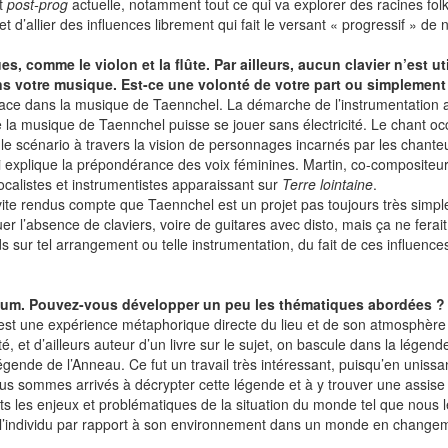
t
post-prog
actuelle, notamment tout ce qui va explorer des racines folk
t d’allier des influences librement qui fait le versant « progressif » de
s, comme le violon et la flûte. Par ailleurs, aucun clavier n’est uti
 votre musique. Est-ce une volonté de votre part ou simplement l
lace dans la musique de Taennchel. La démarche de l’instrumentation a
que la musique de Taennchel puisse se jouer sans électricité. Le chant 
uit le scénario à travers la vision de personnages incarnés par les chan
i explique la prépondérance des voix féminines. Martin, co-compositeu
ocalistes et instrumentistes apparaissant sur
Terre lointaine
.
ite rendus compte que Taennchel est un projet pas toujours très simple
uer l’absence de claviers, voire de guitares avec disto, mais ça ne fera
s sur tel arrangement ou telle instrumentation, du fait de ces influenc
bum. Pouvez-vous développer un peu les thématiques abordées ?
 est une expérience métaphorique directe du lieu et de son atmosphère su
, et d’ailleurs auteur d’un livre sur le sujet, on bascule dans la légend
égende de l’Anneau. Ce fut un travail très intéressant, puisqu’en uniss
 nous sommes arrivés à décrypter cette légende et à y trouver une assise
nts les enjeux et problématiques de la situation du monde tel que nous 
 de l’individu par rapport à son environnement dans un monde en chang