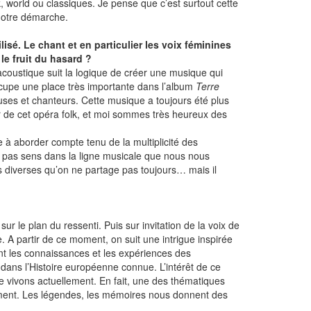
, world ou classiques. Je pense que c’est surtout cette
 notre démarche.
lisé. Le chant et en particulier les voix féminines
e fruit du hasard ?
coustique suit la logique de créer une musique qui
occupe une place très importante dans l’album
Terre
teuses et chanteurs. Cette musique a toujours été plus
r de cet opéra folk, et moi sommes très heureux des
 à aborder compte tenu de la multiplicité des
it pas sens dans la ligne musicale que nous nous
es diverses qu’on ne partage pas toujours… mais il
r le plan du ressenti. Puis sur invitation de la voix de
e. A partir de ce moment, on suit une intrigue inspirée
ant les connaissances et les expériences des
 dans l’Histoire européenne connue. L’intérêt de ce
le vivons actuellement. En fait, une des thématiques
ement. Les légendes, les mémoires nous donnent des