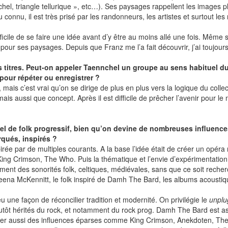
 triangle tellurique », etc…). Ses paysages rappellent les images plu
nnu, il est très prisé par les randonneurs, les artistes et surtout les 
difficile de se faire une idée avant d’y être au moins allé une fois. Même
pour ses paysages. Depuis que Franz me l’a fait découvrir, j’ai toujours 
 titres. Peut-on appeler Taennchel un groupe au sens habituel du t
pour répéter ou enregistrer ?
, mais c’est vrai qu’on se dirige de plus en plus vers la logique du col
is aussi que concept. Après il est difficile de prêcher l’avenir pour le 
l de folk progressif, bien qu’on devine de nombreuses influences
rqués, inspirés ?
ée par de multiples courants. A la base l’idée était de créer un opéra
ing Crimson, The Who. Puis la thématique et l’envie d’expérimentatio
t des sonorités folk, celtiques, médiévales, sans que ce soit recherch
Loreena McKennitt, le folk inspiré de Damh The Bard, les albums acoust
eu une façon de réconcilier tradition et modernité. On privilégie le
unpl
utôt hérités du rock, et notamment du rock prog. Damh The Bard est as
ter aussi des influences éparses comme King Crimson, Anekdoten, The M