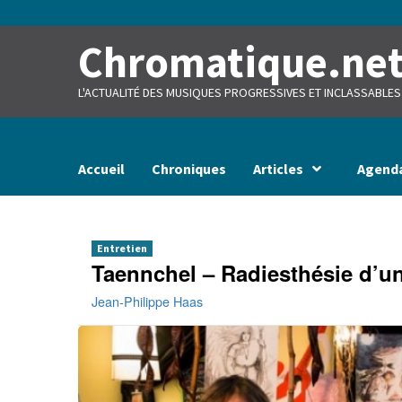
Skip
to
content
Chromatique.ne
L'ACTUALITÉ DES MUSIQUES PROGRESSIVES ET INCLASSABLES
Accueil
Chroniques
Articles
Agend
Entretien
Taennchel – Radiesthésie d’u
Jean-Philippe Haas