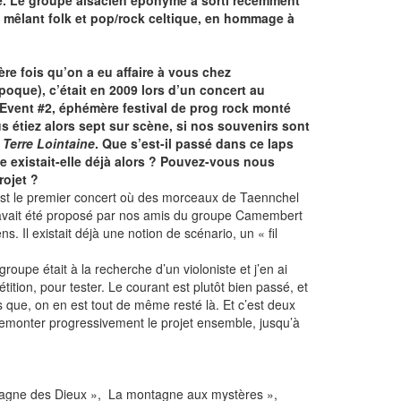
ue. Le groupe alsacien éponyme a sorti récemment
mêlant folk et pop/rock celtique, en hommage à
re fois qu’on a eu affaire à vous chez
poque), c’était en 2009 lors d’un concert au
Event #2, éphémère festival de prog rock monté
 étiez alors sept sur scène, si nos souvenirs sont
i
Terre Lointaine
. Que s’est-il passé dans ce laps
e existait-elle déjà alors ? Pouvez-vous nous
rojet ?
’est le premier concert où des morceaux de Taennchel
 avait été proposé par nos amis du groupe Camembert
 Il existait déjà une notion de scénario, un « fil
upe était à la recherche d’un violoniste et j’en ai
ion, pour tester. Le courant est plutôt bien passé, et
s que, on en est tout de même resté là. Et c’est deux
à remonter progressivement le projet ensemble, jusqu’à
ontagne des Dieux », La montagne aux mystères »,