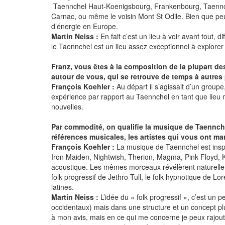
Taennchel Haut-Koenigsbourg, Frankenbourg, Taennchel,
Carnac, ou même le voisin Mont St Odile. Bien que peu co
d’énergie en Europe.
Martin Neiss :
En fait c’est un lieu à voir avant tout, 
le Taennchel est un lieu assez exceptionnel à explorer 
Franz, vous êtes à la composition de la plupart des
autour de vous, qui se retrouve de temps à autres 
François Koehler :
Au départ il s’agissait d’un groupe
expérience par rapport au Taennchel en tant que lieu ma
nouvelles.
Par commodité, on qualifie la musique de Taennche
références musicales, les artistes qui vous ont ma
François Koehler :
La musique de Taennchel est inspir
Iron Maiden, Nightwish, Therion, Magma, Pink Floyd, K
acoustique. Les mêmes morceaux révélèrent naturellemen
folk progressif de Jethro Tull, le folk hypnotique de 
latines.
Martin Neiss :
L’idée du « folk progressif », c’est un p
occidentaux) mais dans une structure et un concept pl
à mon avis, mais en ce qui me concerne je peux rajou