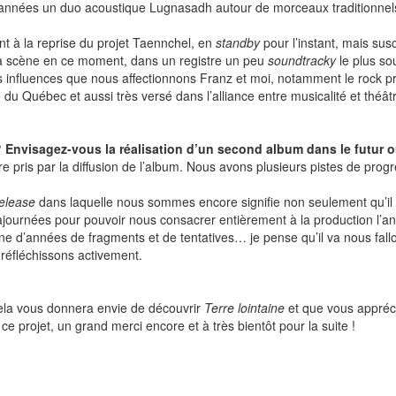
es années un duo acoustique Lugnasadh autour de morceaux traditionne
t à la reprise du projet Taennchel, en
standby
pour l’instant, mais su
 la scène en ce moment, dans un registre un peu
soundtracky
le plus so
influences que nous affectionnons Franz et moi, notamment le rock pro
du Québec et aussi très versé dans l’alliance entre musicalité et théâtr
Envisagez-vous la réalisation d’un second album dans le futur ou
ris par la diffusion de l’album. Nous avons plusieurs pistes de progres
release
dans laquelle nous sommes encore signifie non seulement qu’il 
ajournées pour pouvoir nous consacrer entièrement à la production l’a
aine d’années de fragments et de tentatives… je pense qu’il va nous fallo
réfléchissons activement.
cela vous donnera envie de découvrir
Terre lointaine
et que vous appréci
ce projet, un grand merci encore et à très bientôt pour la suite !