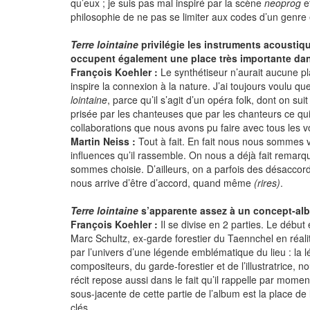
qu’eux ; je suis pas mal inspiré par la scène
neoprog
e
philosophie de ne pas se limiter aux codes d’un genre e
Terre lointaine
privilégie les instruments acoustique
occupent également une place très importante dans
François Koehler :
Le synthétiseur n’aurait aucune p
inspire la connexion à la nature. J’ai toujours voulu 
lointaine
, parce qu’il s’agit d’un opéra folk, dont on s
prisée par les chanteuses que par les chanteurs ce qu
collaborations que nous avons pu faire avec tous les v
Martin Neiss :
Tout à fait. En fait nous nous sommes v
influences qu’il rassemble. On nous a déjà fait remarq
sommes choisie. D’ailleurs, on a parfois des désaccord
nous arrive d’être d’accord, quand même
(rires)
.
Terre lointaine
s’apparente assez à un concept-al
François Koehler :
Il se divise en 2 parties. Le début
Marc Schultz, ex-garde forestier du Taennchel en réalité
par l’univers d’une légende emblématique du lieu : la l
compositeurs, du garde-forestier et de l’illustratrice,
récit repose aussi dans le fait qu’il rappelle par mome
sous-jacente de cette partie de l’album est la place
clés.