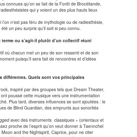
s connues qu’on se fait de la Forêt de Brocéliande,
radiesthésistes qui y voient un des plus hauts lieux
 si l’on n’est pas féru de mythologie ou de radiesthésie,
été un peu surpris qu’il soit si peu connu.
erme ou s’agit-il plutôt d’un collectif réuni
lectif où chacun met un peu de son ressenti et de son
moment puisqu’il sera fait de rencontres et d’idées
 différentes. Quels sont vos principales
 rock, inspiré par des groupes tels que Dream Theater,
n ont poussé cette musique vers une instrumentation
é. Plus tard, diverses influences se sont ajoutées : le
iques de Blind Guardian, des emprunts aux sonorités
ugged
avec des instruments classiques » (orientaux et
sez proche de l’esprit qu’on veut donner à Taennchel
oon and the Nightspirit, Caprice, pour ne citer