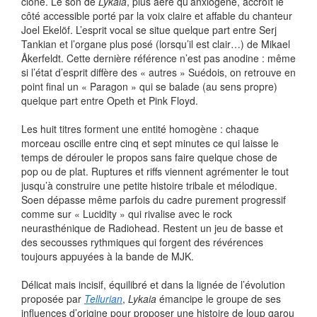
clone. Le son de
Lykaia
, plus aéré qu’anxiogène, accroît le
côté accessible porté par la voix claire et affable du chanteur
Joel Ekelöf. L’esprit vocal se situe quelque part entre Serj
Tankian et l’organe plus posé (lorsqu’il est clair…) de Mikael
Åkerfeldt. Cette dernière référence n’est pas anodine : même
si l’état d’esprit diffère des « autres » Suédois, on retrouve en
point final un « Paragon » qui se balade (au sens propre)
quelque part entre Opeth et Pink Floyd.
Les huit titres forment une entité homogène : chaque
morceau oscille entre cinq et sept minutes ce qui laisse le
temps de dérouler le propos sans faire quelque chose de
pop ou de plat. Ruptures et riffs viennent agrémenter le tout
jusqu’à construire une petite histoire tribale et mélodique.
Soen dépasse même parfois du cadre purement progressif
comme sur « Lucidity » qui rivalise avec le rock
neurasthénique de Radiohead. Restent un jeu de basse et
des secousses rythmiques qui forgent des révérences
toujours appuyées à la bande de MJK.
Délicat mais incisif, équilibré et dans la lignée de l’évolution
proposée par
Tellurian
,
Lykaia
émancipe le groupe de ses
influences d’origine pour proposer une histoire de loup garou