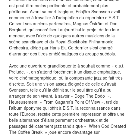
est peut-être moins pertinente et probablement plus
périlleuse. Avant sa mort tragique, Esbjörn Svensson avait
commencé à travailler à l’adaptation du répertoire d’E.S.T.
Ce sont ses anciens partenaires, Magnus Öström et Dan
Berglund, qui concrétisent aujourd’hui le projet de feu leur
meneur, avec l’aide de quelques autres musiciens de la
scène scandinave et du Royal Stockholm Philharmonic
Orchestra, dirigé par Hans Ek. Ce dernier s’est chargé
d’arranger des titres emblématiques du groupe suédois.
Avec une ouverture grandiloquente à souhait comme « e.s.t.
Prelude. », on s’attend forcément à un disque emphatique,
voire cinématographique, où la composante jazz se fait très
discrète. Soit une vision assez éloignée de celle qu’avait
Svensson, telle qu’il la définit sur le seul titre qu’il a pu
arranger de son vivant, à savoir « Doge The Dodo ».
Heureusement, « From Gagarin’s Point Of View », tiré de
l’album éponyme qui offrit à E.S.T. la reconnaissance dans
toute l’Europe, rectifie cette première impression et offre une
belle alternance d’élans purement orchestraux et de
passages délicatement jazz tandis que « When God Created
The Coffee Break » joue encore davantage sur