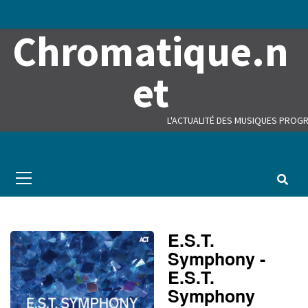
Skip
to
Chromatique.n
content
et
L'ACTUALITÉ DES MUSIQUES PROGR
Primary
Menu
E.S.T.
Symphony -
E.S.T.
Symphony