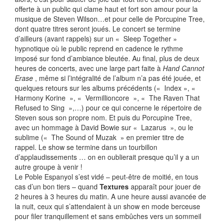
offerte à un public qui clame haut et fort son amour pour la
musique de Steven Wilson…et pour celle de Porcupine Tree,
dont quatre titres seront joués. Le concert se termine
d’ailleurs (avant rappels) sur un « Sleep Together »
hypnotique où le public reprend en cadence le rythme
imposé sur fond d’ambiance bleutée. Au final, plus de deux
heures de concerts, avec une large part faite à
Hand Cannot
Erase
, même si l’intégralité de l’album n’a pas été jouée, et
quelques retours sur les albums précédents (« Index », «
Harmony Korine », « Vermillioncore », « The Raven That
Refused to Sing »,…) pour ce qui concerne le répertoire de
Steven sous son propre nom. Et puis du Porcupine Tree,
avec un hommage à David Bowie sur « Lazarus », ou le
sublime (« The Sound of Muzak » en premier titre de
rappel. Le show se termine dans un tourbillon
d’applaudissements … on en oublierait presque qu’il y a un
autre groupe à venir !
Le Poble Espanyol s’est vidé – peut-être de moitié, en tous
cas d’un bon tiers – quand
Textures
apparaît pour jouer de
2 heures à 3 heures du matin. A une heure aussi avancée de
la nuit, ceux qui s’attendaient à un show en mode berceuse
pour filer tranquillement et sans embûches vers un sommeil