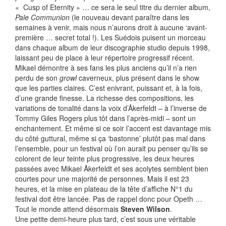
« Cusp of Eternity » … ce sera le seul titre du dernier album,
Pale Communion
(le nouveau devant paraître dans les
semaines à venir, mais nous n’aurons droit à aucune ‘avant-
première … secret total !). Les Suédois puisent un morceau
dans chaque album de leur discographie studio depuis 1998,
laissant peu de place à leur répertoire progressif récent.
Mikael démontre à ses fans les plus anciens qu’il n’a rien
perdu de son
growl
caverneux, plus présent dans le show
que les parties claires. C’est enivrant, puissant et, à la fois,
d’une grande finesse. La richesse des compositions, les
variations de tonalité dans la voix d’Åkerfeldt – à l’inverse de
Tommy Giles Rogers plus tôt dans l’après-midi – sont un
enchantement. Et même si ce soir l’accent est davantage mis
du côté guttural, même si ça ‘bastonne’ plutôt pas mal dans
l’ensemble, pour un festival où l’on aurait pu penser qu’ils se
colorent de leur teinte plus progressive, les deux heures
passées avec Mikael Åkerfeldt et ses acolytes semblent bien
courtes pour une majorité de personnes. Mais il est 23
heures, et la mise en plateau de la tête d’affiche N°1 du
festival doit être lancée. Pas de rappel donc pour Opeth …
Tout le monde attend désormais
Steven Wilson
.
Une petite demi-heure plus tard, c’est sous une véritable