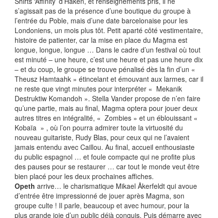
Shirts ‘Affinity’ d’Haken, et renseignements pris, il ne
s’agissait pas de la présence d’une boutique du groupe à
l’entrée du Poble, mais d’une date barcelonaise pour les
Londoniens, un mois plus tôt. Petit aparté côté vestimentaire,
histoire de patienter, car la mise en place du Magma est
longue, longue, longue … Dans le cadre d’un festival où tout
est minuté – une heure, c’est une heure et pas une heure dix
– et du coup, le groupe se trouve pénalisé dès la fin d’un «
Theusz Hamtaahk » étincelant et émouvant aux larmes, car il
ne reste que vingt minutes pour interpréter « Mekanik
Destruktiw Komandoh ». Stella Vander propose de n’en faire
qu’une partie, mais au final, Magma optera pour jouer deux
autres titres en intégralité, « Zombies » et un éblouissant «
Kobaïa » , où l’on pourra admirer toute la virtuosité du
nouveau guitariste, Rudy Blas, pour ceux qui ne l’avaient
jamais entendu avec Caillou. Au final, accueil enthousiaste
du public espagnol … et foule compacte qui ne profite plus
des pauses pour se restaurer … car tout le monde veut être
bien placé pour les deux prochaines affiches.
Opeth
arrive… le charismatique Mikael Åkerfeldt qui avoue
d’entrée être impressionné de jouer après Magma, son
groupe culte ! Il parle, beaucoup et avec humour, pour la
plus grande joie d’un public déjà conquis. Puis démarre avec