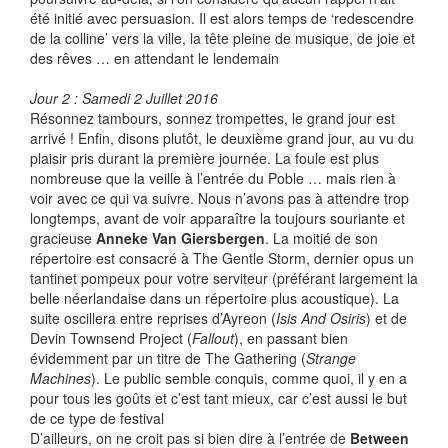
été initié avec persuasion. Il est alors temps de ‘redescendre
de la colline’ vers la ville, la tête pleine de musique, de joie et
des rêves … en attendant le lendemain
Jour 2 : Samedi 2 Juillet 2016
Résonnez tambours, sonnez trompettes, le grand jour est
arrivé ! Enfin, disons plutôt, le deuxième grand jour, au vu du
plaisir pris durant la première journée. La foule est plus
nombreuse que la veille à l’entrée du Poble … mais rien à
voir avec ce qui va suivre. Nous n’avons pas à attendre trop
longtemps, avant de voir apparaître la toujours souriante et
gracieuse
Anneke Van Giersbergen
. La moitié de son
répertoire est consacré à The Gentle Storm, dernier opus un
tantinet pompeux pour votre serviteur (préférant largement la
belle néerlandaise dans un répertoire plus acoustique). La
suite oscillera entre reprises d’Ayreon (
Isis And Osiris
) et de
Devin Townsend Project (
Fallout
), en passant bien
évidemment par un titre de The Gathering (
Strange
Machines
). Le public semble conquis, comme quoi, il y en a
pour tous les goûts et c’est tant mieux, car c’est aussi le but
de ce type de festival
D’ailleurs, on ne croit pas si bien dire à l’entrée de
Between