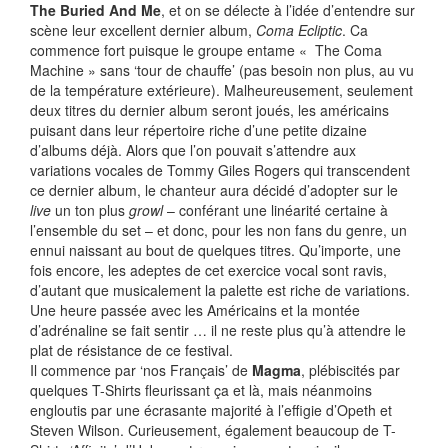
The Buried And Me
, et on se délecte à l’idée d’entendre sur
scène leur excellent dernier album,
Coma Ecliptic
. Ca
commence fort puisque le groupe entame « The Coma
Machine » sans ‘tour de chauffe’ (pas besoin non plus, au vu
de la température extérieure). Malheureusement, seulement
deux titres du dernier album seront joués, les américains
puisant dans leur répertoire riche d’une petite dizaine
d’albums déjà. Alors que l’on pouvait s’attendre aux
variations vocales de Tommy Giles Rogers qui transcendent
ce dernier album, le chanteur aura décidé d’adopter sur le
live
un ton plus
growl
– conférant une linéarité certaine à
l’ensemble du set – et donc, pour les non fans du genre, un
ennui naissant au bout de quelques titres. Qu’importe, une
fois encore, les adeptes de cet exercice vocal sont ravis,
d’autant que musicalement la palette est riche de variations.
Une heure passée avec les Américains et la montée
d’adrénaline se fait sentir … il ne reste plus qu’à attendre le
plat de résistance de ce festival.
Il commence par ‘nos Français’ de
Magma
, plébiscités par
quelques T-Shirts fleurissant ça et là, mais néanmoins
engloutis par une écrasante majorité à l’effigie d’Opeth et
Steven Wilson. Curieusement, également beaucoup de T-