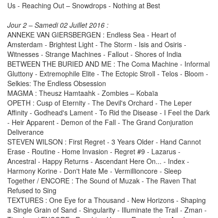
Us - Reaching Out – Snowdrops - Nothing at Best
Jour 2 – Samedi 02 Juillet 2016 :
ANNEKE VAN GIERSBERGEN : Endless Sea - Heart of
Amsterdam - Brightest Light - The Storm - Isis and Osiris -
Witnesses - Strange Machines - Fallout - Shores of India
BETWEEN THE BURIED AND ME : The Coma Machine - Informal
Gluttony - Extremophile Elite - The Ectopic Stroll - Telos - Bloom -
Selkies: The Endless Obsession
MAGMA : Theusz Hamtaahk - Zombies – Kobaïa
OPETH : Cusp of Eternity - The Devil's Orchard - The Leper
Affinity - Godhead's Lament - To Rid the Disease - I Feel the Dark
- Heir Apparent - Demon of the Fall - The Grand Conjuration
Deliverance
STEVEN WILSON : First Regret - 3 Years Older - Hand Cannot
Erase - Routine - Home Invasion - Regret #9 - Lazarus -
Ancestral - Happy Returns - Ascendant Here On... - Index -
Harmony Korine - Don't Hate Me - Vermillioncore - Sleep
Together / ENCORE : The Sound of Muzak - The Raven That
Refused to Sing
TEXTURES : One Eye for a Thousand - New Horizons - Shaping
a Single Grain of Sand - Singularity - Illuminate the Trail - Zman -