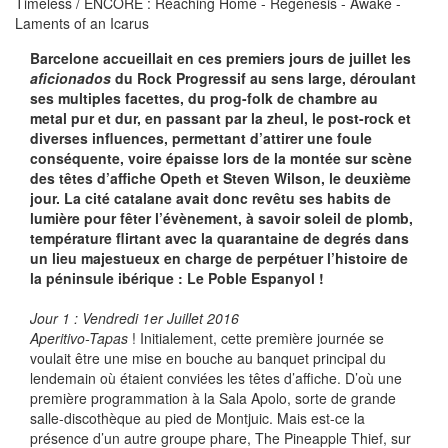
Timeless / ENCORE : Reaching Home - Regenesis - Awake -
Laments of an Icarus
Barcelone accueillait en ces premiers jours de juillet les
aficionados
du Rock Progressif au sens large, déroulant
ses multiples facettes, du prog-folk de chambre au
metal pur et dur, en passant par la zheul, le post-rock et
diverses influences, permettant d’attirer une foule
conséquente, voire épaisse lors de la montée sur scène
des têtes d’affiche Opeth et Steven Wilson, le deuxième
jour. La cité catalane avait donc revêtu ses habits de
lumière pour fêter l’évènement, à savoir soleil de plomb,
température flirtant avec la quarantaine de degrés dans
un lieu majestueux en charge de perpétuer l’histoire de
la péninsule ibérique : Le Poble Espanyol !
Jour 1 : Vendredi 1er Juillet 2016
Aperitivo-Tapas
! Initialement, cette première journée se
voulait être une mise en bouche au banquet principal du
lendemain où étaient conviées les têtes d’affiche. D’où une
première programmation à la Sala Apolo, sorte de grande
salle-discothèque au pied de Montjuic. Mais est-ce la
présence d’un autre groupe phare, The Pineapple Thief, sur