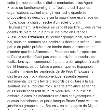
cette journée ou celles d’étoiles montantes telles Agent
Fresco ou Iamthemorning ? … Toujours est-il que les
organisateurs avaient changé leur fusil d’épaule et
proposaient les deux jours sur la magnifique esplanade du
Poble, sous la chaleur sèche d’un soleil brûlant.
Heureusement, la fraîcheur se vendait par litre … des verres
géants de bière pour le prix d’une pinte en France !
Aussi, lorsqu’
Exxasens
, le premier groupe local, ouvre le
bal, nous ne sommes pas nombreux devant la scène … une
partie du public préférant se fondre dans la mince bande
d’ombre que les bâtiments du Poble ont mis à disposition …
et l’autre partie n’étant pas encore arrivée (le nombre de
festivaliers ayant commencé à prendre de l’ampleur à partir
de 19 heures, ce qui laisse à penser que les Espagnols
travaillent même les vendredis de Be Prog !). Exxasens
distille un post-rock atmosphérique, essentiellement
instrumental, parfois teinté d’accords de guitare à la U2,
ajoutant une surcouche ‘rock’ à cette ambiance aérienne
qu’ils surenchérissent de leurs vocalises. Le public est
embarqué dans les méandres célestes et hypnotiques du
quatuor barcelonais, et jubile lorsque Bruce Soord vient se
joindre au groupe sur « Saturn » en compagnie de Miguel