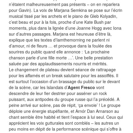
n’étaient malheureusement pas présents – on en reparlera
pour Gavin). La voix de Marjana Semkina se pose sur l’écrin
musical tissé par les archets et le piano de Gleb Kolyadin,
c’est beau et pur à la fois, proche d’une Kate Bush par
moments, plus dans la lignée d’une Joanne Hogg avec Iona
sur d’autres passages. Marjana est heureuse d’être là,
explique que les textes d’Iamthemorning ne parlent ni
d’amour, ni de fleurs … et provoque dans la foulée des
sourires du public quand elle annonce : ‘La prochaine
chanson parle d’une fille morte …’. Une belle prestation
saluée par des applaudissements nourris et mérités.
Le changement de plateau devient séance de rattrapage
pour les affamés et un break salutaire pour les assoiffés. Il
est surtout l’occasion d’un brassage du public sur le devant
de la scène, car les Islandais d’
Agent Fresco
vont
descendre de leur fier destrier pour asséner un rock
puissant, aux antipodes du groupe russe qui l’a précédé. A
peine arrivé sur scène, pas de répit, ‘ça envoie’ ! Le groupe
déploie une énergie stupéfiante, et Arnór Dan Arnarson au
chant semble être habité et tient l’espace à lui seul. Ceux qui
apprécient les voix gutturales sont comblés – les autres un
peu moins en dépit de la performance scénique qui s’offre à