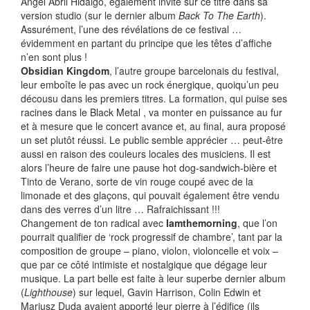
Angel Abril Hidalgo, également invité sur ce titre dans sa
version studio (sur le dernier album
Back To The Earth
).
Assurément, l’une des révélations de ce festival …
évidemment en partant du principe que les têtes d’affiche
n’en sont plus !
Obsidian Kingdom
, l’autre groupe barcelonais du festival,
leur emboîte le pas avec un rock énergique, quoiqu’un peu
décousu dans les premiers titres. La formation, qui puise ses
racines dans le Black Metal , va monter en puissance au fur
et à mesure que le concert avance et, au final, aura proposé
un set plutôt réussi. Le public semble apprécier … peut-être
aussi en raison des couleurs locales des musiciens. Il est
alors l’heure de faire une pause hot dog-sandwich-bière et
Tinto de Verano, sorte de vin rouge coupé avec de la
limonade et des glaçons, qui pouvait également être vendu
dans des verres d’un litre … Rafraichissant !!!
Changement de ton radical avec
Iamthemorning
, que l’on
pourrait qualifier de ‘rock progressif de chambre’, tant par la
composition de groupe – piano, violon, violoncelle et voix –
que par ce côté intimiste et nostalgique que dégage leur
musique. La part belle est faite à leur superbe dernier album
(
Lighthouse
) sur lequel, Gavin Harrison, Colin Edwin et
Mariusz Duda avaient apporté leur pierre à l’édifice (ils