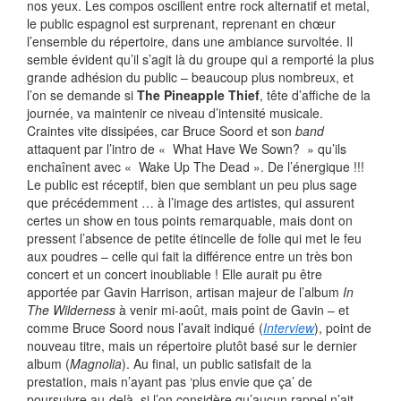
nos yeux. Les compos oscillent entre rock alternatif et metal,
le public espagnol est surprenant, reprenant en chœur
l’ensemble du répertoire, dans une ambiance survoltée. Il
semble évident qu’il s’agit là du groupe qui a remporté la plus
grande adhésion du public – beaucoup plus nombreux, et
l’on se demande si
The Pineapple Thief
, tête d’affiche de la
journée, va maintenir ce niveau d’intensité musicale.
Craintes vite dissipées, car Bruce Soord et son
band
attaquent par l’intro de « What Have We Sown? » qu’ils
enchaînent avec « Wake Up The Dead ». De l’énergique !!!
Le public est réceptif, bien que semblant un peu plus sage
que précédemment … à l’image des artistes, qui assurent
certes un show en tous points remarquable, mais dont on
pressent l’absence de petite étincelle de folie qui met le feu
aux poudres – celle qui fait la différence entre un très bon
concert et un concert inoubliable ! Elle aurait pu être
apportée par Gavin Harrison, artisan majeur de l’album
In
The Wilderness
à venir mi-août, mais point de Gavin – et
comme Bruce Soord nous l’avait indiqué (
Interview
), point de
nouveau titre, mais un répertoire plutôt basé sur le dernier
album (
Magnolia
). Au final, un public satisfait de la
prestation, mais n’ayant pas ‘plus envie que ça’ de
poursuivre au-delà, si l’on considère qu’aucun rappel n’ait