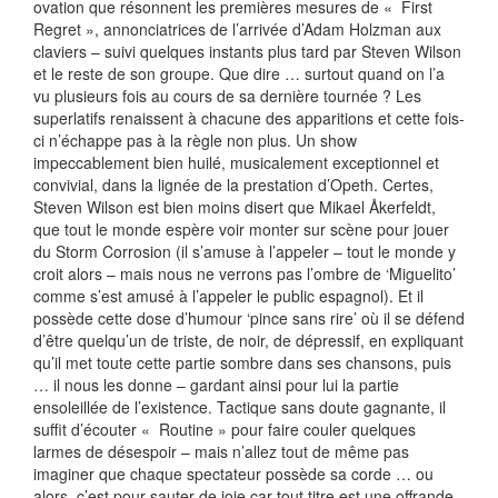
ovation que résonnent les premières mesures de « First
Regret », annonciatrices de l’arrivée d’Adam Holzman aux
claviers – suivi quelques instants plus tard par Steven Wilson
et le reste de son groupe. Que dire … surtout quand on l’a
vu plusieurs fois au cours de sa dernière tournée ? Les
superlatifs renaissent à chacune des apparitions et cette fois-
ci n’échappe pas à la règle non plus. Un show
impeccablement bien huilé, musicalement exceptionnel et
convivial, dans la lignée de la prestation d’Opeth. Certes,
Steven Wilson est bien moins disert que Mikael Åkerfeldt,
que tout le monde espère voir monter sur scène pour jouer
du Storm Corrosion (il s’amuse à l’appeler – tout le monde y
croit alors – mais nous ne verrons pas l’ombre de ‘Miguelito’
comme s’est amusé à l’appeler le public espagnol). Et il
possède cette dose d’humour ‘pince sans rire’ où il se défend
d’être quelqu’un de triste, de noir, de dépressif, en expliquant
qu’il met toute cette partie sombre dans ses chansons, puis
… il nous les donne – gardant ainsi pour lui la partie
ensoleillée de l’existence. Tactique sans doute gagnante, il
suffit d’écouter « Routine » pour faire couler quelques
larmes de désespoir – mais n’allez tout de même pas
imaginer que chaque spectateur possède sa corde … ou
alors, c’est pour sauter de joie car tout titre est une offrande