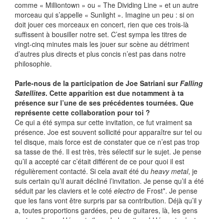
comme « Milliontown » ou « The Dividing Line » et un autre
morceau qui s’appelle « Sunlight ». Imagine un peu : si on
doit jouer ces morceaux en concert, rien que ces trois-là
suffissent à bousiller notre set. C’est sympa les titres de
vingt-cinq minutes mais les jouer sur scène au détriment
d’autres plus directs et plus concis n’est pas dans notre
philosophie.
Parle-nous de la participation de Joe Satriani sur
Falling
Satellites
. Cette apparition est due notamment à ta
présence sur l’une de ses précédentes tournées. Que
représente cette collaboration pour toi ?
Ce qui a été sympa sur cette invitation, ce fut vraiment sa
présence. Joe est souvent sollicité pour apparaître sur tel ou
tel disque, mais force est de constater que ce n’est pas trop
sa tasse de thé. Il est très, très sélectif sur le sujet. Je pense
qu’il a accepté car c’était différent de ce pour quoi il est
régulièrement contacté. Si cela avait été du
heavy metal
, je
suis certain qu’il aurait décliné l’invitation. Je pense qu’il a été
séduit par les claviers et le coté
electro
de Frost*. Je pense
que les fans vont être surpris par sa contribution. Déjà qu’il y
a, toutes proportions gardées, peu de guitares, là, les gens