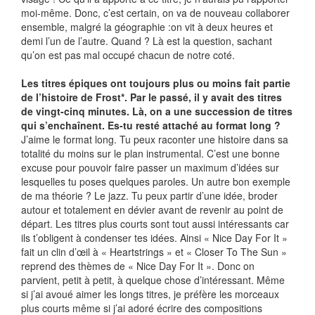
moi-même. Donc, c’est certain, on va de nouveau collaborer
ensemble, malgré la géographie :on vit à deux heures et
demi l’un de l’autre. Quand ? Là est la question, sachant
qu’on est pas mal occupé chacun de notre coté.
Les titres épiques ont toujours plus ou moins fait partie
de l’histoire de Frost*. Par le passé, il y avait des titres
de vingt-cinq minutes. Là, on a une succession de titres
qui s’enchaînent. Es-tu resté attaché au format long ?
J’aime le format long. Tu peux raconter une histoire dans sa
totalité du moins sur le plan instrumental. C’est une bonne
excuse pour pouvoir faire passer un maximum d’idées sur
lesquelles tu poses quelques paroles. Un autre bon exemple
de ma théorie ? Le jazz. Tu peux partir d’une idée, broder
autour et totalement en dévier avant de revenir au point de
départ. Les titres plus courts sont tout aussi intéressants car
ils t’obligent à condenser tes idées. Ainsi « Nice Day For It »
fait un clin d’œil à « Heartstrings » et « Closer To The Sun »
reprend des thèmes de « Nice Day For It ». Donc on
parvient, petit à petit, à quelque chose d’intéressant. Même
si j’ai avoué aimer les longs titres, je préfère les morceaux
plus courts même si j’ai adoré écrire des compositions