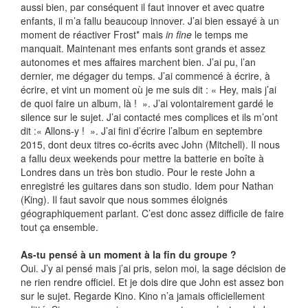
aussi bien, par conséquent il faut innover et avec quatre
enfants, il m’a fallu beaucoup innover. J’ai bien essayé à un
moment de réactiver Frost* mais
in fine
le temps me
manquait. Maintenant mes enfants sont grands et assez
autonomes et mes affaires marchent bien. J’ai pu, l’an
dernier, me dégager du temps. J’ai commencé à écrire, à
écrire, et vint un moment où je me suis dit : « Hey, mais j’ai
de quoi faire un album, là ! ». J’ai volontairement gardé le
silence sur le sujet. J’ai contacté mes complices et ils m’ont
dit :« Allons-y ! ». J’ai fini d’écrire l’album en septembre
2015, dont deux titres co-écrits avec John (Mitchell). Il nous
a fallu deux weekends pour mettre la batterie en boîte à
Londres dans un très bon studio. Pour le reste John a
enregistré les guitares dans son studio. Idem pour Nathan
(King). Il faut savoir que nous sommes éloignés
géographiquement parlant. C’est donc assez difficile de faire
tout ça ensemble.
As-tu pensé à un moment à la fin du groupe ?
Oui. J’y ai pensé mais j’ai pris, selon moi, la sage décision de
ne rien rendre officiel. Et je dois dire que John est assez bon
sur le sujet. Regarde Kino. Kino n’a jamais officiellement