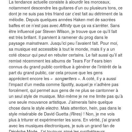
La tendance actuelle consiste à alourdir les morceaux,
notamment descendre les guitares d’un ou plusieurs tons, ce
dont je ne suis pas très friand car c’est fait au détriment de la
mélodie. Depuis quelques années Haken met de sacrées
baffes et ce n’est pas avec
Affinity
que ça va s’arrêter. Sans
être influencé par Steven Wilson, je trouve que ce qu’il fait
est très brillant. Il parvient à ramener du prog dans le
paysage
mainstream
. Jusqu’ici peu l’avaient fait. Pour moi,
sa musique est accessible à tout le monde, mais il y a un
coté obscur qui peut en rebuter certains. Le fait aussi qu’il ait
remixé récemment les albums de Tears For Fears bien
connus du grand public contribue à générer de l’intérêt de la
part du grand public, car cela prouve que les gens
apprécient encore les
« songwriters »
. A coté, il y a aussi
l’impact d’un media comme Spotify, auquel je n’adhère pas
forcément, qui permet aux gens de ne plus se cantonner à
un seul style de musique. Moi-même je ne me limite pas qu’à
une seule mouvance artistique. J’aimerais faire quelque
chose dans le style
electro
. Mais attention, hein, pas dans le
style misérable de David Guetta
(Rires)
! Non, je me vois
plus à triturer et expérimenter les sons. En vérité, j’ai grandi
avec les musiques électroniques, je suis un grand fan de
Dépêche Mode. J’ai toujours aimé les synthétiseurs.