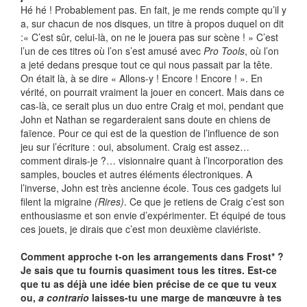
Hé hé ! Probablement pas. En fait, je me rends compte qu’il y
a, sur chacun de nos disques, un titre à propos duquel on dit
:« C’est sûr, celui-là, on ne le jouera pas sur scène ! » C’est
l’un de ces titres où l’on s’est amusé avec
Pro Tools
, où l’on
a jeté dedans presque tout ce qui nous passait par la tête.
On était là, à se dire « Allons-y ! Encore ! Encore ! ». En
vérité, on pourrait vraiment la jouer en concert. Mais dans ce
cas-là, ce serait plus un duo entre Craig et moi, pendant que
John et Nathan se regarderaient sans doute en chiens de
faïence. Pour ce qui est de la question de l’influence de son
jeu sur l’écriture : oui, absolument. Craig est assez…
comment dirais-je ?… visionnaire quant à l’incorporation des
samples, boucles et autres éléments électroniques. A
l’inverse, John est très ancienne école. Tous ces gadgets lui
filent la migraine
(Rires)
. Ce que je retiens de Craig c’est son
enthousiasme et son envie d’expérimenter. Et équipé de tous
ces jouets, je dirais que c’est mon deuxième claviériste.
Comment approche t-on les arrangements dans Frost* ?
Je sais que tu fournis quasiment tous les titres. Est-ce
que tu as déjà une idée bien précise de ce que tu veux
ou,
a contrario
laisses-tu une marge de manœuvre à tes