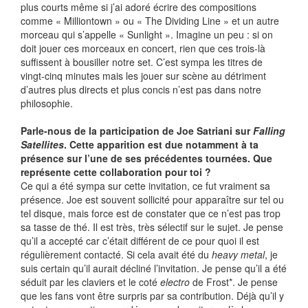
plus courts même si j’ai adoré écrire des compositions
comme « Milliontown » ou « The Dividing Line » et un autre
morceau qui s’appelle « Sunlight ». Imagine un peu : si on
doit jouer ces morceaux en concert, rien que ces trois-là
suffissent à bousiller notre set. C’est sympa les titres de
vingt-cinq minutes mais les jouer sur scène au détriment
d’autres plus directs et plus concis n’est pas dans notre
philosophie.
Parle-nous de la participation de Joe Satriani sur
Falling
Satellites
. Cette apparition est due notamment à ta
présence sur l’une de ses précédentes tournées. Que
représente cette collaboration pour toi ?
Ce qui a été sympa sur cette invitation, ce fut vraiment sa
présence. Joe est souvent sollicité pour apparaître sur tel ou
tel disque, mais force est de constater que ce n’est pas trop
sa tasse de thé. Il est très, très sélectif sur le sujet. Je pense
qu’il a accepté car c’était différent de ce pour quoi il est
régulièrement contacté. Si cela avait été du
heavy metal
, je
suis certain qu’il aurait décliné l’invitation. Je pense qu’il a été
séduit par les claviers et le coté
electro
de Frost*. Je pense
que les fans vont être surpris par sa contribution. Déjà qu’il y