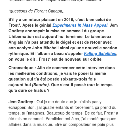
(questions de Florent Canepa).
S’il y a un retour plaisant en 2016, c’est bien celui de
Frost*. Après le génial
Experiments In Mass Appeal
, Jem
Godfrey annonçait la mise en sommeil du groupe.
L’hibernation est aujourd’hui terminée. Le talentueux
Anglais n’a pas attendu le dégel et est de retour avec
son acolyte John Mitchell ainsi qu’une nouvelle section
rythmique. Et l’album a beau s’appeler
Falling Satellites
,
on vous le dit : Frost* est de nouveau sur orbite.
Chromatique : Afin de commencer cette interview dans
les meilleures conditions, je vais te poser la même
question qui t’a été posée soixante-trois fois
aujourd’hui
(Sourire)
. Que s’est-il passé tout le temps
qu’a duré ce hiatus ?
Jem Godfrey
: Oui je me doute que je n’allais pas y
échapper. Bon, j’ai quatre enfants et forcément, ça prend du
temps, tu l’imagines. Beaucoup de temps. De ce fait, Frost* a
été mis en sommeil. Parallèlement à ça, j’ai monté quelques
affaires dans la musique. Etre un compositeur ne paie plus