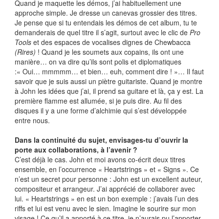
Quand je maquette les démos, j’ai habituellement une
approche simple. Je dresse un canevas grossier des titres.
Je pense que si tu entendais les démos de cet album, tu te
demanderais de quel titre il s’agit, surtout avec le clic de
Pro
Tools
et des espaces de vocalises dignes de Chewbacca
(Rires)
! Quand je les soumets aux copains, ils ont une
manière… on va dire qu’ils sont polis et diplomatiques
:« Oui… mmmmm… et bien… euh, comment dire ! »… Il faut
savoir que je suis aussi un piètre guitariste. Quand je montre
à John les idées que j’ai, il prend sa guitare et là, ça y est. La
première flamme est allumée, si je puis dire. Au fil des
disques il y a une forme d’alchimie qui s’est développée
entre nous.
Dans la continuité du sujet, envisages-tu d’ouvrir la
porte aux collaborations, à l’avenir ?
C’est déjà le cas. John et moi avons co-écrit deux titres
ensemble, en l’occurrence « Heartstrings » et « Signs ». Ce
n’est un secret pour personne : John est un excellent auteur,
compositeur et arrangeur. J’ai apprécié de collaborer avec
lui. « Heartstrings » en est un bon exemple : j’avais l’un des
riffs et lui est venu avec le sien. Imagine le sourire sur mon
visage ! Ce qu’il a apporté à ce titre, je n’aurais pu l’apporter