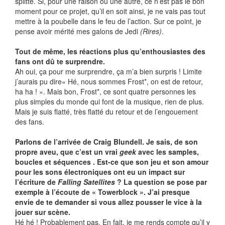
splitté. Si, pour une raison ou une autre, ce n’est pas le bon
moment pour ce projet, qu’il en soit ainsi, je ne vais pas tout
mettre à la poubelle dans le feu de l’action. Sur ce point, je
pense avoir mérité mes galons de Jedi
(Rires)
.
Tout de même, les réactions plus qu’enthousiastes des
fans ont dû te surprendre.
Ah oui, ça pour me surprendre, ça m’a bien surpris ! Limite
j’aurais pu dire« Hé, nous sommes Frost*, on est de retour,
ha ha ! ». Mais bon, Frost*, ce sont quatre personnes les
plus simples du monde qui font de la musique, rien de plus.
Mais je suis flatté, très flatté du retour et de l’engouement
des fans.
Parlons de l’arrivée de Craig Blundell. Je sais, de son
propre aveu, que c’est un vrai
geek
avec les samples,
boucles et séquences . Est-ce que son jeu et son amour
pour les sons électroniques ont eu un impact sur
l’écriture de
Falling Satellites
? La question se pose par
exemple à l’écoute de « Towerblock ». J’ai presque
envie de te demander si vous allez pousser le vice à la
jouer sur scène.
Hé hé ! Probablement pas. En fait, je me rends compte qu’il y