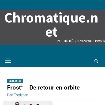
Skip
to
Chromatique.n
content
et
L'ACTUALITÉ DES MUSIQUES PROGR
Primary
Menu
Entretien
Frost* – De retour en orbite
Dan Tordjman