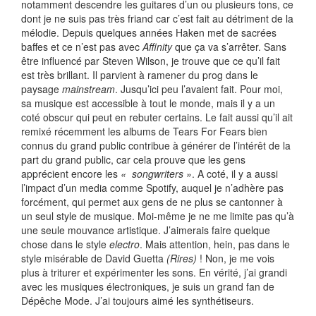
notamment descendre les guitares d’un ou plusieurs tons, ce
dont je ne suis pas très friand car c’est fait au détriment de la
mélodie. Depuis quelques années Haken met de sacrées
baffes et ce n’est pas avec
Affinity
que ça va s’arrêter. Sans
être influencé par Steven Wilson, je trouve que ce qu’il fait
est très brillant. Il parvient à ramener du prog dans le
paysage
mainstream
. Jusqu’ici peu l’avaient fait. Pour moi,
sa musique est accessible à tout le monde, mais il y a un
coté obscur qui peut en rebuter certains. Le fait aussi qu’il ait
remixé récemment les albums de Tears For Fears bien
connus du grand public contribue à générer de l’intérêt de la
part du grand public, car cela prouve que les gens
apprécient encore les
« songwriters »
. A coté, il y a aussi
l’impact d’un media comme Spotify, auquel je n’adhère pas
forcément, qui permet aux gens de ne plus se cantonner à
un seul style de musique. Moi-même je ne me limite pas qu’à
une seule mouvance artistique. J’aimerais faire quelque
chose dans le style
electro
. Mais attention, hein, pas dans le
style misérable de David Guetta
(Rires)
! Non, je me vois
plus à triturer et expérimenter les sons. En vérité, j’ai grandi
avec les musiques électroniques, je suis un grand fan de
Dépêche Mode. J’ai toujours aimé les synthétiseurs.