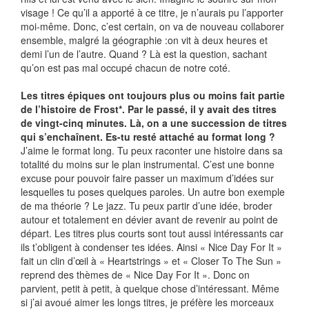
visage ! Ce qu’il a apporté à ce titre, je n’aurais pu l’apporter
moi-même. Donc, c’est certain, on va de nouveau collaborer
ensemble, malgré la géographie :on vit à deux heures et
demi l’un de l’autre. Quand ? Là est la question, sachant
qu’on est pas mal occupé chacun de notre coté.
Les titres épiques ont toujours plus ou moins fait partie
de l’histoire de Frost*. Par le passé, il y avait des titres
de vingt-cinq minutes. Là, on a une succession de titres
qui s’enchaînent. Es-tu resté attaché au format long ?
J’aime le format long. Tu peux raconter une histoire dans sa
totalité du moins sur le plan instrumental. C’est une bonne
excuse pour pouvoir faire passer un maximum d’idées sur
lesquelles tu poses quelques paroles. Un autre bon exemple
de ma théorie ? Le jazz. Tu peux partir d’une idée, broder
autour et totalement en dévier avant de revenir au point de
départ. Les titres plus courts sont tout aussi intéressants car
ils t’obligent à condenser tes idées. Ainsi « Nice Day For It »
fait un clin d’œil à « Heartstrings » et « Closer To The Sun »
reprend des thèmes de « Nice Day For It ». Donc on
parvient, petit à petit, à quelque chose d’intéressant. Même
si j’ai avoué aimer les longs titres, je préfère les morceaux