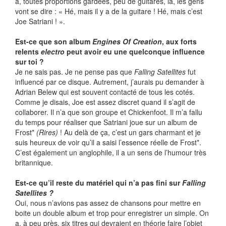
a, toutes proportions gardées, peu de guitares, là, les gens
vont se dire : « Hé, mais il y a de la guitare ! Hé, mais c’est
Joe Satriani ! ».
Est-ce que son album
Engines Of Creation
, aux forts
relents
electro
peut avoir eu une quelconque influence
sur toi ?
Je ne sais pas. Je ne pense pas que
Falling Satellites
fut
influencé par ce disque. Autrement, j’aurais pu demander à
Adrian Belew qui est souvent contacté de tous les cotés.
Comme je disais, Joe est assez discret quand il s’agit de
collaborer. Il n’a que son groupe et Chickenfoot. Il m’a fallu
du temps pour réaliser que Satriani joue sur un album de
Frost*
(Rires)
! Au delà de ça, c’est un gars charmant et je
suis heureux de voir qu’il a saisi l’essence réelle de Frost*.
C’est également un anglophile, il a un sens de l’humour très
britannique.
Est-ce qu’il reste du matériel qui n’a pas fini sur
Falling
Satellites ?
Oui, nous n’avions pas assez de chansons pour mettre en
boite un double album et trop pour enregistrer un simple. On
a, à peu près, six titres qui devraient en théorie faire l’objet