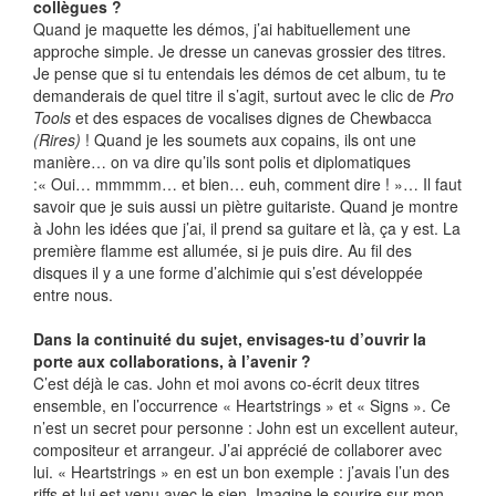
collègues ?
Quand je maquette les démos, j’ai habituellement une
approche simple. Je dresse un canevas grossier des titres.
Je pense que si tu entendais les démos de cet album, tu te
demanderais de quel titre il s’agit, surtout avec le clic de
Pro
Tools
et des espaces de vocalises dignes de Chewbacca
(Rires)
! Quand je les soumets aux copains, ils ont une
manière… on va dire qu’ils sont polis et diplomatiques
:« Oui… mmmmm… et bien… euh, comment dire ! »… Il faut
savoir que je suis aussi un piètre guitariste. Quand je montre
à John les idées que j’ai, il prend sa guitare et là, ça y est. La
première flamme est allumée, si je puis dire. Au fil des
disques il y a une forme d’alchimie qui s’est développée
entre nous.
Dans la continuité du sujet, envisages-tu d’ouvrir la
porte aux collaborations, à l’avenir ?
C’est déjà le cas. John et moi avons co-écrit deux titres
ensemble, en l’occurrence « Heartstrings » et « Signs ». Ce
n’est un secret pour personne : John est un excellent auteur,
compositeur et arrangeur. J’ai apprécié de collaborer avec
lui. « Heartstrings » en est un bon exemple : j’avais l’un des
riffs et lui est venu avec le sien. Imagine le sourire sur mon