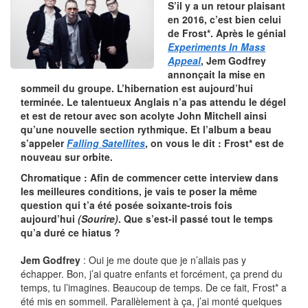
S’il y a un retour plaisant
en 2016, c’est bien celui
de Frost*. Après le génial
Experiments In Mass
Appeal
, Jem Godfrey
annonçait la mise en
sommeil du groupe. L’hibernation est aujourd’hui
terminée. Le talentueux Anglais n’a pas attendu le dégel
et est de retour avec son acolyte John Mitchell ainsi
qu’une nouvelle section rythmique. Et l’album a beau
s’appeler
Falling Satellites
, on vous le dit : Frost* est de
nouveau sur orbite.
Chromatique : Afin de commencer cette interview dans
les meilleures conditions, je vais te poser la même
question qui t’a été posée soixante-trois fois
aujourd’hui
(Sourire)
. Que s’est-il passé tout le temps
qu’a duré ce hiatus ?
Jem Godfrey
: Oui je me doute que je n’allais pas y
échapper. Bon, j’ai quatre enfants et forcément, ça prend du
temps, tu l’imagines. Beaucoup de temps. De ce fait, Frost* a
été mis en sommeil. Parallèlement à ça, j’ai monté quelques