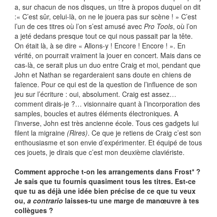
a, sur chacun de nos disques, un titre à propos duquel on dit
:« C’est sûr, celui-là, on ne le jouera pas sur scène ! » C’est
l’un de ces titres où l’on s’est amusé avec
Pro Tools
, où l’on
a jeté dedans presque tout ce qui nous passait par la tête.
On était là, à se dire « Allons-y ! Encore ! Encore ! ». En
vérité, on pourrait vraiment la jouer en concert. Mais dans ce
cas-là, ce serait plus un duo entre Craig et moi, pendant que
John et Nathan se regarderaient sans doute en chiens de
faïence. Pour ce qui est de la question de l’influence de son
jeu sur l’écriture : oui, absolument. Craig est assez…
comment dirais-je ?… visionnaire quant à l’incorporation des
samples, boucles et autres éléments électroniques. A
l’inverse, John est très ancienne école. Tous ces gadgets lui
filent la migraine
(Rires)
. Ce que je retiens de Craig c’est son
enthousiasme et son envie d’expérimenter. Et équipé de tous
ces jouets, je dirais que c’est mon deuxième claviériste.
Comment approche t-on les arrangements dans Frost* ?
Je sais que tu fournis quasiment tous les titres. Est-ce
que tu as déjà une idée bien précise de ce que tu veux
ou,
a contrario
laisses-tu une marge de manœuvre à tes
collègues ?