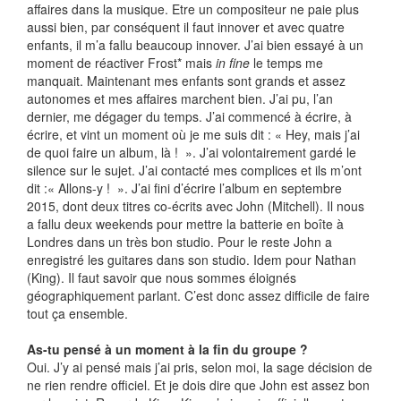
affaires dans la musique. Etre un compositeur ne paie plus
aussi bien, par conséquent il faut innover et avec quatre
enfants, il m’a fallu beaucoup innover. J’ai bien essayé à un
moment de réactiver Frost* mais
in fine
le temps me
manquait. Maintenant mes enfants sont grands et assez
autonomes et mes affaires marchent bien. J’ai pu, l’an
dernier, me dégager du temps. J’ai commencé à écrire, à
écrire, et vint un moment où je me suis dit : « Hey, mais j’ai
de quoi faire un album, là ! ». J’ai volontairement gardé le
silence sur le sujet. J’ai contacté mes complices et ils m’ont
dit :« Allons-y ! ». J’ai fini d’écrire l’album en septembre
2015, dont deux titres co-écrits avec John (Mitchell). Il nous
a fallu deux weekends pour mettre la batterie en boîte à
Londres dans un très bon studio. Pour le reste John a
enregistré les guitares dans son studio. Idem pour Nathan
(King). Il faut savoir que nous sommes éloignés
géographiquement parlant. C’est donc assez difficile de faire
tout ça ensemble.
As-tu pensé à un moment à la fin du groupe ?
Oui. J’y ai pensé mais j’ai pris, selon moi, la sage décision de
ne rien rendre officiel. Et je dois dire que John est assez bon