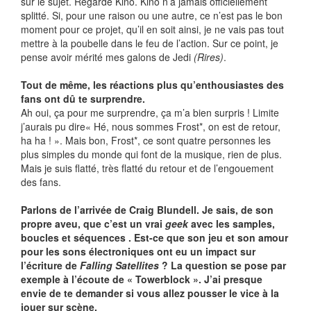
sur le sujet. Regarde Kino. Kino n’a jamais officiellement
splitté. Si, pour une raison ou une autre, ce n’est pas le bon
moment pour ce projet, qu’il en soit ainsi, je ne vais pas tout
mettre à la poubelle dans le feu de l’action. Sur ce point, je
pense avoir mérité mes galons de Jedi
(Rires)
.
Tout de même, les réactions plus qu’enthousiastes des
fans ont dû te surprendre.
Ah oui, ça pour me surprendre, ça m’a bien surpris ! Limite
j’aurais pu dire« Hé, nous sommes Frost*, on est de retour,
ha ha ! ». Mais bon, Frost*, ce sont quatre personnes les
plus simples du monde qui font de la musique, rien de plus.
Mais je suis flatté, très flatté du retour et de l’engouement
des fans.
Parlons de l’arrivée de Craig Blundell. Je sais, de son
propre aveu, que c’est un vrai
geek
avec les samples,
boucles et séquences . Est-ce que son jeu et son amour
pour les sons électroniques ont eu un impact sur
l’écriture de
Falling Satellites
? La question se pose par
exemple à l’écoute de « Towerblock ». J’ai presque
envie de te demander si vous allez pousser le vice à la
jouer sur scène.