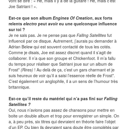
vont se dire : « Hé, mais il y a de la guitare ! Hé, mais c’est
Joe Satriani ! ».
Est-ce que son album
Engines Of Creation
, aux forts
relents
electro
peut avoir eu une quelconque influence
sur toi ?
Je ne sais pas. Je ne pense pas que
Falling Satellites
fut
influencé par ce disque. Autrement, j’aurais pu demander à
Adrian Belew qui est souvent contacté de tous les cotés.
Comme je disais, Joe est assez discret quand il s’agit de
collaborer. Il n’a que son groupe et Chickenfoot. Il m’a fallu
du temps pour réaliser que Satriani joue sur un album de
Frost*
(Rires)
! Au delà de ça, c’est un gars charmant et je
suis heureux de voir qu’il a saisi l’essence réelle de Frost*.
C’est également un anglophile, il a un sens de l’humour très
britannique.
Est-ce qu’il reste du matériel qui n’a pas fini sur
Falling
Satellites ?
Oui, nous n’avions pas assez de chansons pour mettre en
boite un double album et trop pour enregistrer un simple. On
a, à peu près, six titres qui devraient en théorie faire l’objet
d’un EP. Ou bien ils devraient sans doute être complétés par