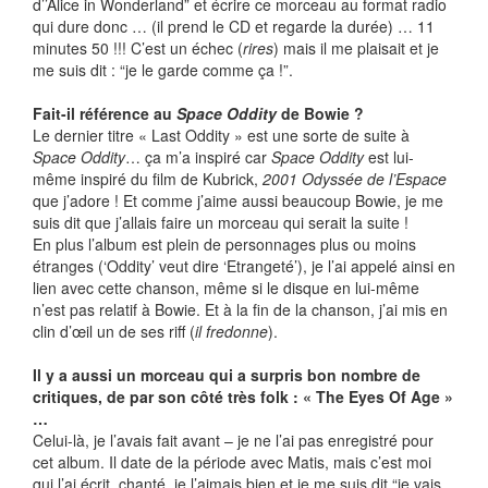
d’’Alice in Wonderland” et écrire ce morceau au format radio
qui dure donc … (il prend le CD et regarde la durée) … 11
minutes 50 !!! C’est un échec (
rires
) mais il me plaisait et je
me suis dit : “je le garde comme ça !”.
Fait-il référence au
Space Oddity
de Bowie ?
Le dernier titre « Last Oddity » est une sorte de suite à
Space Oddity
… ça m’a inspiré car
Space Oddity
est lui-
même inspiré du film de Kubrick,
2001 Odyssée de l’Espace
que j’adore ! Et comme j’aime aussi beaucoup Bowie, je me
suis dit que j’allais faire un morceau qui serait la suite !
En plus l’album est plein de personnages plus ou moins
étranges (‘Oddity’ veut dire ‘Etrangeté’), je l’ai appelé ainsi en
lien avec cette chanson, même si le disque en lui-même
n’est pas relatif à Bowie. Et à la fin de la chanson, j’ai mis en
clin d’œil un de ses riff (
il fredonne
).
Il y a aussi un morceau qui a surpris bon nombre de
critiques, de par son côté très folk : « The Eyes Of Age »
…
Celui-là, je l’avais fait avant – je ne l’ai pas enregistré pour
cet album. Il date de la période avec Matis, mais c’est moi
qui l’ai écrit, chanté, je l’aimais bien et je me suis dit “je vais