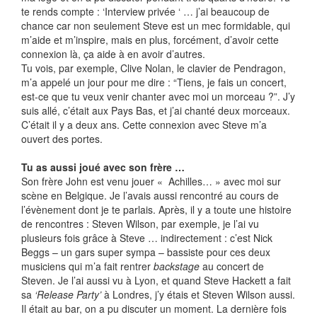
te rends compte : ‘Interview privée ‘ … j’ai beaucoup de
chance car non seulement Steve est un mec formidable, qui
m’aide et m’inspire, mais en plus, forcément, d’avoir cette
connexion là, ça aide à en avoir d’autres.
Tu vois, par exemple, Clive Nolan, le clavier de Pendragon,
m’a appelé un jour pour me dire : “Tiens, je fais un concert,
est-ce que tu veux venir chanter avec moi un morceau ?”. J’y
suis allé, c’était aux Pays Bas, et j’ai chanté deux morceaux.
C’était il y a deux ans. Cette connexion avec Steve m’a
ouvert des portes.
Tu as aussi joué avec son frère …
Son frère John est venu jouer « Achilles… » avec moi sur
scène en Belgique. Je l’avais aussi rencontré au cours de
l’évènement dont je te parlais. Après, il y a toute une histoire
de rencontres : Steven Wilson, par exemple, je l’ai vu
plusieurs fois grâce à Steve … indirectement : c’est Nick
Beggs – un gars super sympa – bassiste pour ces deux
musiciens qui m’a fait rentrer
backstage
au concert de
Steven. Je l’ai aussi vu à Lyon, et quand Steve Hackett a fait
sa
‘Release Party’
à Londres, j’y étais et Steven Wilson aussi.
Il était au bar, on a pu discuter un moment. La dernière fois