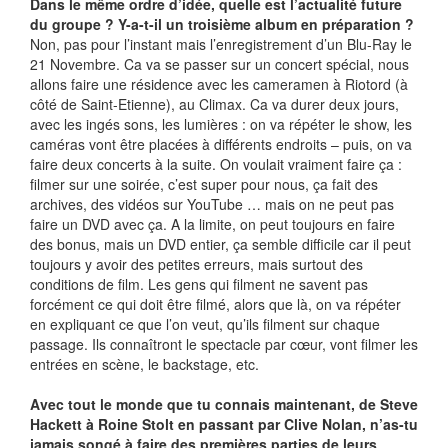
Dans le même ordre d’idée, quelle est l’actualité future
du groupe ? Y-a-t-il un troisième album en préparation ?
Non, pas pour l’instant mais l’enregistrement d’un Blu-Ray le
21 Novembre. Ca va se passer sur un concert spécial, nous
allons faire une résidence avec les cameramen à Riotord (à
côté de Saint-Etienne), au Climax. Ca va durer deux jours,
avec les ingés sons, les lumières : on va répéter le show, les
caméras vont être placées à différents endroits – puis, on va
faire deux concerts à la suite. On voulait vraiment faire ça :
filmer sur une soirée, c’est super pour nous, ça fait des
archives, des vidéos sur YouTube … mais on ne peut pas
faire un DVD avec ça. A la limite, on peut toujours en faire
des bonus, mais un DVD entier, ça semble difficile car il peut
toujours y avoir des petites erreurs, mais surtout des
conditions de film. Les gens qui filment ne savent pas
forcément ce qui doit être filmé, alors que là, on va répéter
en expliquant ce que l’on veut, qu’ils filment sur chaque
passage. Ils connaîtront le spectacle par cœur, vont filmer les
entrées en scène, le backstage, etc.
Avec tout le monde que tu connais maintenant, de Steve
Hackett à Roine Stolt en passant par Clive Nolan, n’as-tu
jamais songé à faire des premières parties de leurs