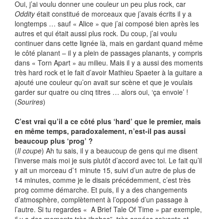
Oui, j’ai voulu donner une couleur un peu plus rock, car
Oddity
était constitué de morceaux que j’avais écrits il y a
longtemps … sauf « Alice » que j’ai composé bien après les
autres et qui était aussi plus rock. Du coup, j’ai voulu
continuer dans cette lignée là, mais en gardant quand même
le côté planant – il y a plein de passages planants, y compris
dans « Torn Apart » au milieu. Mais il y a aussi des moments
très hard rock et le fait d’avoir Mathieu Spaeter à la guitare a
ajouté une couleur qu’on avait sur scène et que je voulais
garder sur quatre ou cinq titres … alors oui, ‘ça envoie’ !
(
Sourires
)
C’est vrai qu’il a ce côté plus ‘hard’ que le premier, mais
en même temps, paradoxalement, n’est-il pas aussi
beaucoup plus ‘prog’ ?
(
Il coupe
) Ah tu sais, il y a beaucoup de gens qui me disent
l’inverse mais moi je suis plutôt d’accord avec toi. Le fait qu’il
y ait un morceau d’1 minute 15, suivi d’un autre de plus de
14 minutes, comme je le disais précédemment, c’est très
prog comme démarche. Et puis, il y a des changements
d’atmosphère, complètement à l’opposé d’un passage à
l’autre. Si tu regardes « A Brief Tale Of Time » par exemple,