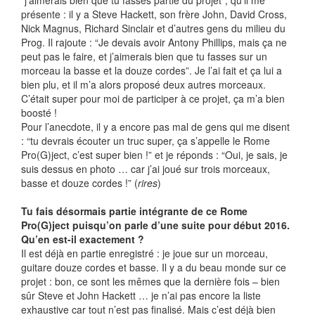
“j’aimerais bien que tu fasses partie du projet”, qu’il me
présente : il y a Steve Hackett, son frère John, David Cross,
Nick Magnus, Richard Sinclair et d’autres gens du milieu du
Prog. Il rajoute : “Je devais avoir Antony Phillips, mais ça ne
peut pas le faire, et j’aimerais bien que tu fasses sur un
morceau la basse et la douze cordes”. Je l’ai fait et ça lui a
bien plu, et il m’a alors proposé deux autres morceaux.
C’était super pour moi de participer à ce projet, ça m’a bien
boosté !
Pour l’anecdote, il y a encore pas mal de gens qui me disent
: “tu devrais écouter un truc super, ça s’appelle le Rome
Pro(G)ject, c’est super bien !” et je réponds : “Oui, je sais, je
suis dessus en photo … car j’ai joué sur trois morceaux,
basse et douze cordes !” (
rires
)
Tu fais désormais partie intégrante de ce Rome
Pro(G)ject puisqu’on parle d’une suite pour début 2016.
Qu’en est-il exactement ?
Il est déjà en partie enregistré : je joue sur un morceau,
guitare douze cordes et basse. Il y a du beau monde sur ce
projet : bon, ce sont les mêmes que la dernière fois – bien
sûr Steve et John Hackett … je n’ai pas encore la liste
exhaustive car tout n’est pas finalisé. Mais c’est déjà bien