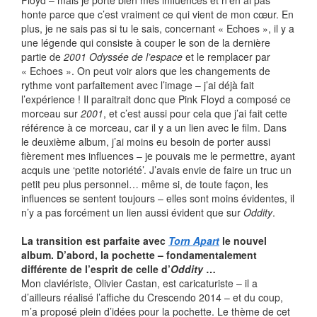
Floyd – mais je porte bien mes influences et n’en ai pas
honte parce que c’est vraiment ce qui vient de mon cœur. En
plus, je ne sais pas si tu le sais, concernant « Echoes », il y a
une légende qui consiste à couper le son de la dernière
partie de
2001 Odyssée de l’espace
et le remplacer par
« Echoes ». On peut voir alors que les changements de
rythme vont parfaitement avec l’image – j’ai déjà fait
l’expérience ! Il paraitrait donc que Pink Floyd a composé ce
morceau sur
2001
, et c’est aussi pour cela que j’ai fait cette
référence à ce morceau, car il y a un lien avec le film. Dans
le deuxième album, j’ai moins eu besoin de porter aussi
fièrement mes influences – je pouvais me le permettre, ayant
acquis une ‘petite notoriété’. J’avais envie de faire un truc un
petit peu plus personnel… même si, de toute façon, les
influences se sentent toujours – elles sont moins évidentes, il
n’y a pas forcément un lien aussi évident que sur
Oddity
.
La transition est parfaite avec
Torn Apart
le nouvel
album. D’abord, la pochette – fondamentalement
différente de l’esprit de celle d’
Oddity
…
Mon claviériste, Olivier Castan, est caricaturiste – il a
d’ailleurs réalisé l’affiche du Crescendo 2014 – et du coup,
m’a proposé plein d’idées pour la pochette. Le thème de cet