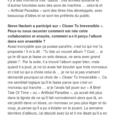
il y a des moments très “babos”, très années soixante et
d’autres futuristes avec des sons de machine … celui-là et
« Artificial Paradise » sont des titres très développés, avec
beaucoup d’idées et ce sont les préférés du public.
Steve Hackett a participé sur « Closer To Irreversible ».
Peux-tu nous raconter comment est née cette
collaboration et ensuite, comment a-t-il perçu l’album
dans son ensemble ?
Aussi incroyable que ça puisse paraître, c’est lui qui me l’a
proposée ! Il m’a dit : “Tu fais un nouvel album ? Cool … si
ça te dit que je fasse un solo dessus, ce sera avec grand
plaisir !”. Par la suite, il a trouvé l’album super bien, mais
quand il a joué, je ne lui avais fait écouter que trois morceaux
et c’est lui qui a choisi celui-là … je ne lui ai pas vraiment
demandé pourquoi ce choix de « Closer To Irreversible ». Ca
me semblait logique qu’il le fasse parce que c’est un
morceau qui tranche … si je l’avais fait jouer sur « A Brief
Tale Of Time » ou « Artificial Paradise », ça aurait été plus
dans la lignée de ce qu’il fait normalement alors que là, on
est plutôt dans un blues, un morceau un peu plus léger et du
coup, je pense qu’il a pu s’éclater en le jouant. La semaine
dernière d’ailleurs, j’ai discuté avec lui et il me disait qu’il a en