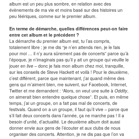
album est un peu plus sombre, en relation avec des
évènements de ma vie et moins basé sur des histoires un
peu féériques, comme sur le premier album.
En terme de démarche, quelles différences peut-on faire
entre cet album et le précédent ?
La démarche du premier album est, tu l’as compris,
totalement libre : je me dis “je n’en attends rien, je le fais
pour moi … il n’y aura sûrement pas de concerts” parce qu’à
l’époque, je n’imaginais pas qu’il y ait un groupe qui veuille le
jouer en
live
– donc je fais mon album chez moi, tranquille,
sur les conseils de Steve Hackett et voilà ! Pour le deuxième,
c’est différent, parce que maintenant, j’ai quand même des
gens qui m’aiment bien, me suivent, sur Facebook, Internet,
Twitter et me demandent : “Alors, on veut une suite à
Oddity
,
on aimerait bien entendre quelque chose”. Et puis, en même
temps, j’ai un groupe, on a fait pas mal de concerts, de
festivals. Quand on a un groupe, il faut qu’il vive – parce que
s’il fait deux concerts dans l’année, ça ne marche pas ! Il a
besoin d’unité, d’actualité. Le deuxième album doit aussi
donner envie aux gens de l’écouter et aux clubs de nous
organiser des concerts. Attention, je ne dis pas que l’on va