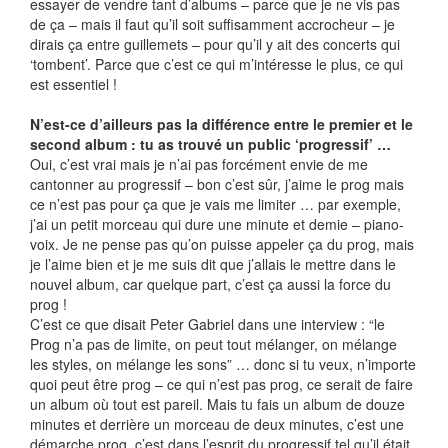
essayer de vendre tant d’albums – parce que je ne vis pas
de ça – mais il faut qu’il soit suffisamment accrocheur – je
dirais ça entre guillemets – pour qu’il y ait des concerts qui
‘tombent’. Parce que c’est ce qui m’intéresse le plus, ce qui
est essentiel !
N’est-ce d’ailleurs pas la différence entre le premier et le
second album : tu as trouvé un public ‘progressif’ …
Oui, c’est vrai mais je n’ai pas forcément envie de me
cantonner au progressif – bon c’est sûr, j’aime le prog mais
ce n’est pas pour ça que je vais me limiter … par exemple,
j’ai un petit morceau qui dure une minute et demie – piano-
voix. Je ne pense pas qu’on puisse appeler ça du prog, mais
je l’aime bien et je me suis dit que j’allais le mettre dans le
nouvel album, car quelque part, c’est ça aussi la force du
prog !
C’est ce que disait Peter Gabriel dans une interview : “le
Prog n’a pas de limite, on peut tout mélanger, on mélange
les styles, on mélange les sons” … donc si tu veux, n’importe
quoi peut être prog – ce qui n’est pas prog, ce serait de faire
un album où tout est pareil. Mais tu fais un album de douze
minutes et derrière un morceau de deux minutes, c’est une
démarche prog, c’est dans l’esprit du progressif tel qu’il était