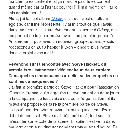
marche, tu es content et si ça marche pas, tu es content
quand même car tu l’as fait pour toi !’. Il m’a même dit : ‘tu le
fais égoïstement !’
Alors, j’ai fait cet album
Oddity
et … oui, c’est un album
égoïste, car il me représente, j’y ai mis tout ce que j’avais
dans mon cœur ! L’ autre évènement : la sortie d’
Oddity
, qui
me permet de le jouer en
live
avec mon premier groupe à
Amsterdam – puis avec un nouveau groupe, quand je suis
redescendu en 2013 habiter à Lyon – encore plus investi
dans le projet avec moi !
Revenons sur ta rencontre avec Steve Hackett, qui
semble être l’évènement ‘déclencheur’ de ta carrière.
Dans quelles circonstances a-t-elle eu lieu et quelles en
sont les conséquences ?
J’ai fait la première partie de Steve Hackett pour l’association
‘Genesis France’ qui a organisé un évènement de deux jours
à la campagne. Je les avais aidés pour l’organisation, et ils
m’avaient proposé de faire la première partie de Steve.
J’ai joué une demi-heure avant lui mais quasiment dès le
début de mon set, Steve était déjà prêt et là, tout seul, à
m’écouter sur le côté de la scène. Ensuite, il est venu dans
ma loge et on a pu discuter pendant trois quarts d’heure. Tu