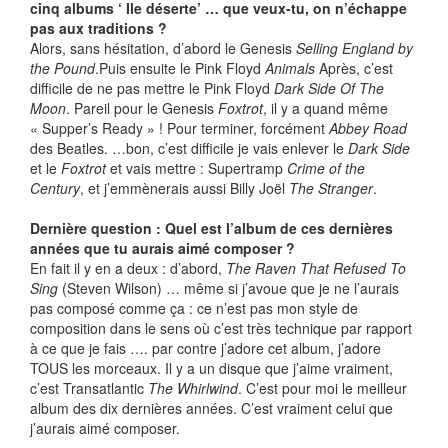
cinq albums ‘ Ile déserte’ … que veux-tu, on n’échappe
pas aux traditions ?
Alors, sans hésitation, d’abord le Genesis
Selling England by
the Pound
.Puis ensuite le Pink Floyd
Animals
Après, c’est
difficile de ne pas mettre le Pink Floyd
Dark Side Of The
Moon
. Pareil pour le Genesis
Foxtrot
, il y a quand même
« Supper’s Ready » ! Pour terminer, forcément
Abbey Road
des Beatles. …bon, c’est difficile je vais enlever le
Dark Side
et le
Foxtrot
et vais mettre : Supertramp
Crime of the
Century
, et j’emmènerais aussi Billy Joël
The Stranger
.
Dernière question : Quel est l’album de ces dernières
années que tu aurais aimé composer ?
En fait il y en a deux : d’abord,
The Raven That Refused To
Sing
(Steven Wilson) … même si j’avoue que je ne l’aurais
pas composé comme ça : ce n’est pas mon style de
composition dans le sens où c’est très technique par rapport
à ce que je fais …. par contre j’adore cet album, j’adore
TOUS les morceaux. Il y a un disque que j’aime vraiment,
c’est Transatlantic
The Whirlwind
. C’est pour moi le meilleur
album des dix dernières années. C’est vraiment celui que
j’aurais aimé composer.