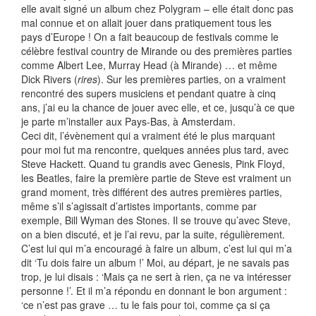
elle avait signé un album chez Polygram – elle était donc pas
mal connue et on allait jouer dans pratiquement tous les
pays d’Europe ! On a fait beaucoup de festivals comme le
célèbre festival country de Mirande ou des premières parties
comme Albert Lee, Murray Head (à Mirande) … et même
Dick Rivers (
rires
). Sur les premières parties, on a vraiment
rencontré des supers musiciens et pendant quatre à cinq
ans, j’ai eu la chance de jouer avec elle, et ce, jusqu’à ce que
je parte m’installer aux Pays-Bas, à Amsterdam.
Ceci dit, l’évènement qui a vraiment été le plus marquant
pour moi fut ma rencontre, quelques années plus tard, avec
Steve Hackett. Quand tu grandis avec Genesis, Pink Floyd,
les Beatles, faire la première partie de Steve est vraiment un
grand moment, très différent des autres premières parties,
même s’il s’agissait d’artistes importants, comme par
exemple, Bill Wyman des Stones. Il se trouve qu’avec Steve,
on a bien discuté, et je l’ai revu, par la suite, régulièrement.
C’est lui qui m’a encouragé à faire un album, c’est lui qui m’a
dit ‘Tu dois faire un album !’ Moi, au départ, je ne savais pas
trop, je lui disais : ‘Mais ça ne sert à rien, ça ne va intéresser
personne !’. Et il m’a répondu en donnant le bon argument :
‘ce n’est pas grave … tu le fais pour toi, comme ça si ça