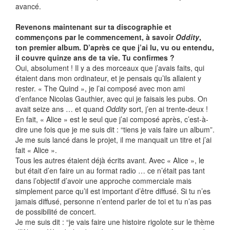
avancé.
Revenons maintenant sur ta discographie et
commençons par le commencement, à savoir
Oddity
,
ton premier album. D’après ce que j’ai lu, vu ou entendu,
il couvre quinze ans de ta vie. Tu confirmes ?
Oui, absolument ! Il y a des morceaux que j’avais faits, qui
étaient dans mon ordinateur, et je pensais qu’ils allaient y
rester. « The Quind », je l’ai composé avec mon ami
d’enfance Nicolas Gauthier, avec qui je faisais les pubs. On
avait seize ans … et quand
Oddity
sort, j’en ai trente-deux !
En fait, « Alice » est le seul que j’ai composé après, c’est-à-
dire une fois que je me suis dit : “tiens je vais faire un album”.
Je me suis lancé dans le projet, il me manquait un titre et j’ai
fait « Alice ».
Tous les autres étaient déjà écrits avant. Avec « Alice », le
but était d’en faire un au format radio … ce n’était pas tant
dans l’objectif d’avoir une approche commerciale mais
simplement parce qu’il est important d’être diffusé. Si tu n’es
jamais diffusé, personne n’entend parler de toi et tu n’as pas
de possibilité de concert.
Je me suis dit : “je vais faire une histoire rigolote sur le thème