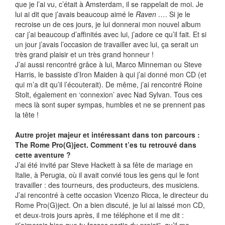
que je l’ai vu, c’était à Amsterdam, il se rappelait de moi. Je
lui ai dit que j’avais beaucoup aimé le
Raven …
. Si je le
recroise un de ces jours, je lui donnerai mon nouvel album
car j’ai beaucoup d’affinités avec lui, j’adore ce qu’il fait. Et si
un jour j’avais l’occasion de travailler avec lui, ça serait un
très grand plaisir et un très grand honneur !
J’ai aussi rencontré grâce à lui, Marco Minneman ou Steve
Harris, le bassiste d’Iron Maiden à qui j’ai donné mon CD (et
qui m’a dit qu’il l’écouterait). De même, j’ai rencontré Roine
Stolt, également en ‘connexion’ avec Nad Sylvan. Tous ces
mecs là sont super sympas, humbles et ne se prennent pas
la tête !
Autre projet majeur et intéressant dans ton parcours :
The Rome Pro(G)ject. Comment t’es tu retrouvé dans
cette aventure ?
J’ai été invité par Steve Hackett à sa fête de mariage en
Italie, à Perugia, où il avait convié tous les gens qui le font
travailler : des tourneurs, des producteurs, des musiciens.
J’ai rencontré à cette occasion Vicenzo Ricca, le directeur du
Rome Pro(G)ject. On a bien discuté, je lui ai laissé mon CD,
et deux-trois jours après, il me téléphone et il me dit :