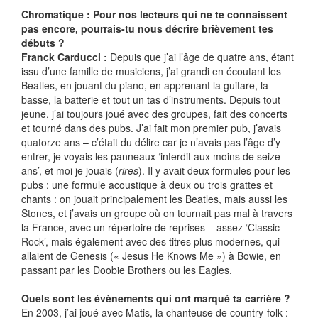
Chromatique : Pour nos lecteurs qui ne te connaissent
pas encore, pourrais-tu nous décrire brièvement tes
débuts ?
Franck Carducci :
Depuis que j’ai l’âge de quatre ans, étant
issu d’une famille de musiciens, j’ai grandi en écoutant les
Beatles, en jouant du piano, en apprenant la guitare, la
basse, la batterie et tout un tas d’instruments. Depuis tout
jeune, j’ai toujours joué avec des groupes, fait des concerts
et tourné dans des pubs. J’ai fait mon premier pub, j’avais
quatorze ans – c’était du délire car je n’avais pas l’âge d’y
entrer, je voyais les panneaux ‘interdit aux moins de seize
ans’, et moi je jouais (
rires
). Il y avait deux formules pour les
pubs : une formule acoustique à deux ou trois grattes et
chants : on jouait principalement les Beatles, mais aussi les
Stones, et j’avais un groupe où on tournait pas mal à travers
la France, avec un répertoire de reprises – assez ‘Classic
Rock’, mais également avec des titres plus modernes, qui
allaient de Genesis (« Jesus He Knows Me ») à Bowie, en
passant par les Doobie Brothers ou les Eagles.
Quels sont les évènements qui ont marqué ta carrière ?
En 2003, j’ai joué avec Matis, la chanteuse de country-folk :