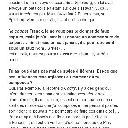
cousin et on a envoyé ce scénario à Spielberg, on lui avait
envoyé un petit colis en étant sûr que s’il l’avait lu, ça lui
aurait forcément plu. Mais l’a-t-il fait ? En tous cas, si
Spielberg vient sur ce site, il faut qu’il sache que …
(
je coupe
) Franck, je ne veux pas te donner de faux
espoirs, mais je n’ai jamais lu encore un commentaire de
sa part …
(rires)
mais on sait jamais, il a peut-être écrit
sous un faux nom …
(rires) …
enfin voilà, mais ça pourrait aussi être album, j’y ai déjà
pensé.
Tu as joué dans pas mal de styles différents. Est-ce que
ces influences ressurgissent au moment où tu
composes ?
Oui. Par exemple, à l’écoute d’
Oddity
, il y a des gens qui
m’ont dit : “on sent vraiment tes influences très fortes” …
alors bien sûr, ils ont raison, essentiellement parce que ce
sont des morceaux que j’ai composés en ne pensant pas les
sortir donc je pouvais me permettre de faire ces clins d’œil …
Par exemple, à Bowie à la fin ou encore le petit riff à la
« Echoes », qui est un vrai clin d’œil au morceau de Pink