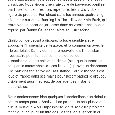
classique. Nous vivons une vraie cure de jouvence, bonifiée
par l’insertion de titres hors répertoire, tels « Glory Box »,
figure de proue de Portishead dans les années quatre-vingt
dix – mais surtout « Running Up That Hill » de Kate Bush, qui
retrouve une seconde jeunesse dans sa version acoustique
reprise par Danny Cavanagh, alors seul sur scène.
L’inhibition de départ a disparu, la foule semble s’être
approprié l’immensité de l’espace, et la communion avec le
trio est totale. Danny donne une nouvelle fois l’impulsion
nécessaire pour l’un des sommets du concert :
« Anathema », titre enlevé en diable (bien que le terme ne
soit pas le mieux choisi en ces lieux …), provoque désormais
une participation active de l’assistance. Tout le monde s’est
levé et frappe dans ses mains pour accompagner le groupe,
visiblement aussi heureux de partager ces instants
inoubliables.
Nous confesserons bien quelques imperfections : un début à
contre temps pour « Ariel » – Lee partant un peu plus vite
que la musique – ou l’impossibilité, en raison d’un problème
technique, de jouer un titre des Beatles, en avant-dernier