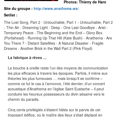
Photos: Thierry de Haro
Site du groupe :
http://www.anathema.ws/
Setlist :
The Lost Song, Part 2 - Untouchable, Part 1 - Untouchable, Part 2
- Thin Air - Dreaming Light - Deep - One Last Goodbye - Ariel -
Temporary Peace - The Beginning and the End – Glory Box
(Portishead) - Running Up That Hill (Kate Bush) - Anathema - Are
You There ? - Distant Satellites - A Natural Disaster - Fragile
Dreams - Another Brick in the Wall Part 2 (Pink Floyd)
La fabrique à rêves …
Le bouche à oreille reste l’un des moyens de communication
les plus efficaces à travers les époques. Parfois, il mène aux
théories les plus fumeuses … mais lorsqu’il se confirme –
comme ce fut le cas à l’annonce, l’été dernier, d’un concert
acoustique d’Anathema en l’église Saint Eustache – il peut
conduire les heureux possesseurs du divin sésame vers le
chemin du paradis.
Cinq cents privilégiés s’étaient hâtés sur le parvis de cet
imposant édifice, où le maître des lieux s’était déplacé en