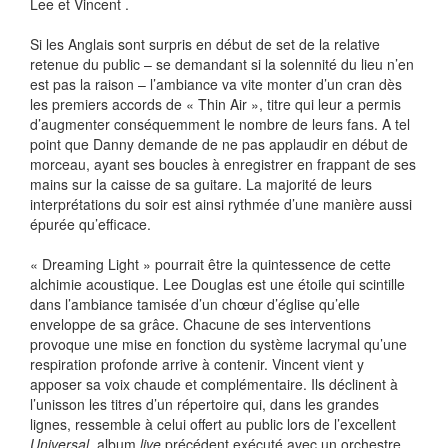
Lee et Vincent .
Si les Anglais sont surpris en début de set de la relative
retenue du public – se demandant si la solennité du lieu n’en
est pas la raison – l’ambiance va vite monter d’un cran dès
les premiers accords de « Thin Air », titre qui leur a permis
d’augmenter conséquemment le nombre de leurs fans. A tel
point que Danny demande de ne pas applaudir en début de
morceau, ayant ses boucles à enregistrer en frappant de ses
mains sur la caisse de sa guitare. La majorité de leurs
interprétations du soir est ainsi rythmée d’une manière aussi
épurée qu’efficace.
« Dreaming Light » pourrait être la quintessence de cette
alchimie acoustique. Lee Douglas est une étoile qui scintille
dans l’ambiance tamisée d’un chœur d’église qu’elle
enveloppe de sa grâce. Chacune de ses interventions
provoque une mise en fonction du système lacrymal qu’une
respiration profonde arrive à contenir. Vincent vient y
apposer sa voix chaude et complémentaire. Ils déclinent à
l’unisson les titres d’un répertoire qui, dans les grandes
lignes, ressemble à celui offert au public lors de l’excellent
Universal
, album
live
précédent exécuté avec un orchestre