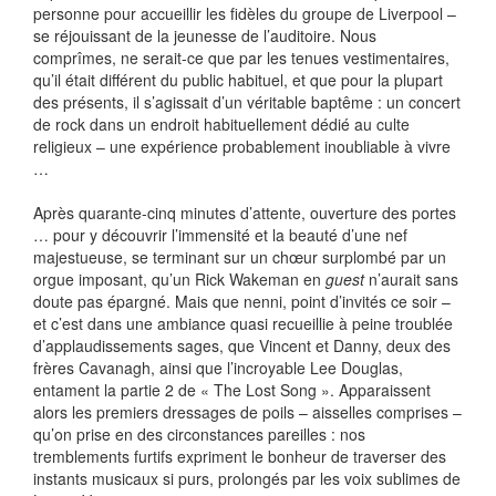
personne pour accueillir les fidèles du groupe de Liverpool –
se réjouissant de la jeunesse de l’auditoire. Nous
comprîmes, ne serait-ce que par les tenues vestimentaires,
qu’il était différent du public habituel, et que pour la plupart
des présents, il s’agissait d’un véritable baptême : un concert
de rock dans un endroit habituellement dédié au culte
religieux – une expérience probablement inoubliable à vivre
…
Après quarante-cinq minutes d’attente, ouverture des portes
… pour y découvrir l’immensité et la beauté d’une nef
majestueuse, se terminant sur un chœur surplombé par un
orgue imposant, qu’un Rick Wakeman en
guest
n’aurait sans
doute pas épargné. Mais que nenni, point d’invités ce soir –
et c’est dans une ambiance quasi recueillie à peine troublée
d’applaudissements sages, que Vincent et Danny, deux des
frères Cavanagh, ainsi que l’incroyable Lee Douglas,
entament la partie 2 de « The Lost Song ». Apparaissent
alors les premiers dressages de poils – aisselles comprises –
qu’on prise en des circonstances pareilles : nos
tremblements furtifs expriment le bonheur de traverser des
instants musicaux si purs, prolongés par les voix sublimes de