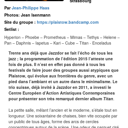
Strasbourg
Par
Jean-Philippe Haas
Photos: Jean Isenmann
Site du groupe :
https://plaistow.bandcamp.com
Setlist :
Hyperion – Phoebe – Prometheus – Mimas – Tethys – Helene –
Pan – Daphnis – Iapetus – Kari – Cube – Titan - Enceladus
Trente ans déjà que Jazzdor se fait l’écho de tous les
jazz ; la programmation de l’édition 2015 l’atteste une
fois de plus. Il n’est en effet pas donné à tous les
festivals de faire jouer des groupes aussi atypiques que
Plaistow, qui évolue aux frontières du genre, avec un
pied dans l’ambiant et un autre dans le minimalisme. Le
trio suisse, déjà invité à Jazzdor en 2011, a investi le
Centre Européen d’Action Artistiques Contemporaines
pour présenter son très remarqué dernier album
Titan
.
La petite salle, mêlant l’ancien et le moderne, s’étale tout en
longueur. Une soixantaine de chaises, bien vite occupée par
un public de tous âges, forme des arcs de cercles
concentriques autour de la scène. Une odeur de parquet ciré