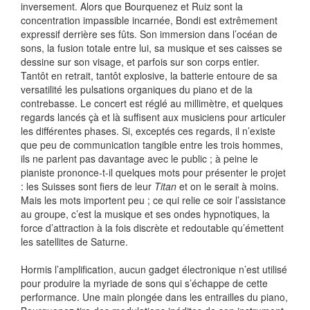
inversement. Alors que Bourquenez et Ruiz sont la
concentration impassible incarnée, Bondi est extrêmement
expressif derrière ses fûts. Son immersion dans l’océan de
sons, la fusion totale entre lui, sa musique et ses caisses se
dessine sur son visage, et parfois sur son corps entier.
Tantôt en retrait, tantôt explosive, la batterie entoure de sa
versatilité les pulsations organiques du piano et de la
contrebasse. Le concert est réglé au millimètre, et quelques
regards lancés çà et là suffisent aux musiciens pour articuler
les différentes phases. Si, exceptés ces regards, il n’existe
que peu de communication tangible entre les trois hommes,
ils ne parlent pas davantage avec le public ; à peine le
pianiste prononce-t-il quelques mots pour présenter le projet
: les Suisses sont fiers de leur
Titan
et on le serait à moins.
Mais les mots importent peu ; ce qui relie ce soir l’assistance
au groupe, c’est la musique et ses ondes hypnotiques, la
force d’attraction à la fois discrète et redoutable qu’émettent
les satellites de Saturne.
Hormis l’amplification, aucun gadget électronique n’est utilisé
pour produire la myriade de sons qui s’échappe de cette
performance. Une main plongée dans les entrailles du piano,