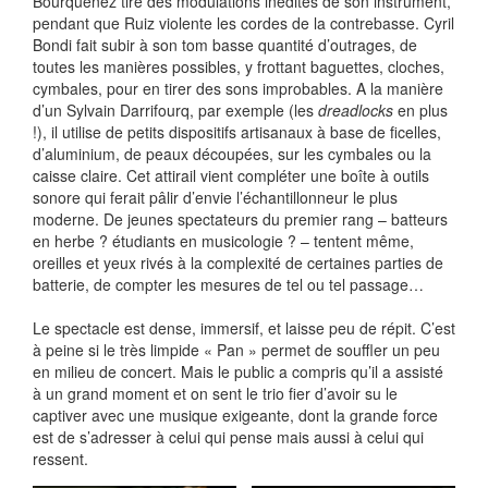
Bourquenez tire des modulations inédites de son instrument,
pendant que Ruiz violente les cordes de la contrebasse. Cyril
Bondi fait subir à son tom basse quantité d’outrages, de
toutes les manières possibles, y frottant baguettes, cloches,
cymbales, pour en tirer des sons improbables. A la manière
d’un Sylvain Darrifourq, par exemple (les
dreadlocks
en plus
!), il utilise de petits dispositifs artisanaux à base de ficelles,
d’aluminium, de peaux découpées, sur les cymbales ou la
caisse claire. Cet attirail vient compléter une boîte à outils
sonore qui ferait pâlir d’envie l’échantillonneur le plus
moderne. De jeunes spectateurs du premier rang – batteurs
en herbe ? étudiants en musicologie ? – tentent même,
oreilles et yeux rivés à la complexité de certaines parties de
batterie, de compter les mesures de tel ou tel passage…
Le spectacle est dense, immersif, et laisse peu de répit. C’est
à peine si le très limpide « Pan » permet de souffler un peu
en milieu de concert. Mais le public a compris qu’il a assisté
à un grand moment et on sent le trio fier d’avoir su le
captiver avec une musique exigeante, dont la grande force
est de s’adresser à celui qui pense mais aussi à celui qui
ressent.