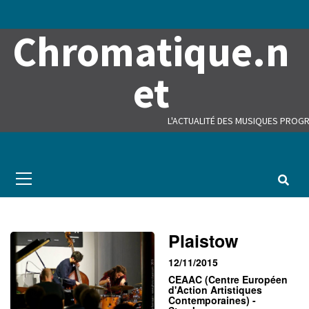
Skip
to
Chromatique.n
content
et
L'ACTUALITÉ DES MUSIQUES PROGR
Primary
Menu
Plaistow
12/11/2015
CEAAC (Centre Européen
d'Action Artistiques
Contemporaines) -