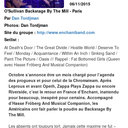
06/11/2015
O'Sullivan Backstage By The Mill - Paris
Par
Dan Tordjman
Photos: Dan Tordjman
Site du groupe :
http://www.enchantband.com
Setlist :
At Death's Door / The Great Divide / Hostile World / Deserve To
Feel / Monday / Acquaintance / Within An Inch / Sinking Sand /
Paint The Picture / Oasis /// Rappel : Fat Bottomed Girls (Queen
avec Hasse Fröberg And Musical Companion)
Octobre s’annonce être un mois chargé pour l’agenda
des progueux et pour celui de la Chromateam. Après
Leprous et avant Opeth, Zappa Plays Zappa ou encore
Riverside, c’est le retour en France d’Enchant, inattendu
pour beaucoup, inespéré pour certains. Accompagné
d’Hasse Fröberg And Musical Companion, les
Américains ont fait parler la poudre au Backstage By
The Mill.
Les absents ont toujours tort. Jamais cette maxime ne fut –