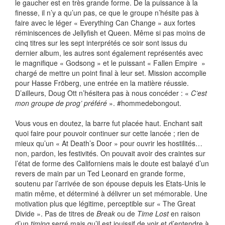
le gaucher est en très grande forme. De la puissance à la
finesse, il n’y a qu’un pas, ce que le groupe n’hésite pas à
faire avec le léger « Everything Can Change » aux fortes
réminiscences de Jellyfish et Queen. Même si pas moins de
cinq titres sur les sept interprétés ce soir sont issus du
dernier album, les autres sont également représentés avec
le magnifique « Godsong » et le puissant « Fallen Empire »
chargé de mettre un point final à leur set. Mission accomplie
pour Hasse Fröberg, une entrée en la matière réussie.
D’ailleurs, Doug Ott n’hésitera pas à nous concéder : «
C’est
mon groupe de prog’ préféré
». #hommedebongout.
Vous vous en doutez, la barre fut placée haut. Enchant sait
quoi faire pour pouvoir continuer sur cette lancée ; rien de
mieux qu’un « At Death’s Door » pour ouvrir les hostilités…
non, pardon, les festivités. On pouvait avoir des craintes sur
l’état de forme des Californiens mais le doute est balayé d’un
revers de main par un Ted Leonard en grande forme,
soutenu par l’arrivée de son épouse depuis les Etats-Unis le
matin même, et déterminé à délivrer un set mémorable. Une
motivation plus que légitime, perceptible sur « The Great
Divide ». Pas de titres de
Break
ou de
Time Lost
en raison
d’un
timing
serré mais qu’il est jouissif de voir et d’entendre à