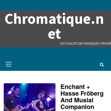
Skip
to
Chromatique.n
content
et
L'ACTUALITÉ DES MUSIQUES PROGR
Primary
Menu
Enchant +
Hasse Fröberg
And Musial
Companion