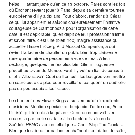
hélas ! – autant juste qu’en ce 13 octobre. Rares sont les fois
où Enchant revient jouer à Paris, depuis sa dernière tournée
européenne d’il y a dix ans. Tout d’abord, rendons à César
ce qui lui appartient et saluons chaleureusement l’initiative
courageuse de Garmonbozia pour l’organisation de cette
date. Il est déplorable, qu’en dépit de leur professionnalisme
et savoir-faire, c’est une (bien trop) maigre assistance qui
accueille Hasse Fröberg And Musical Companion, à qui
revient la tâche de chauffer un public bien trop clairsemé
(une quarantaine de personnes à vue de nez). A leur
décharge, quelques mètres plus loin, Glenn Hugues se
produit au Divan du Monde. Faut-il y voir un lien de cause à
effet ? Allez savoir. Quoi qu’il en soit, les bougres vont mettre
un sacré coup de pied pour réveiller et conquérir un auditoire
pas ou peu acquis à leur cause.
Le chanteur des Flower Kings a su s’entourer d’excellents
musiciens. Mention spéciale au benjamin d’entre eux, Anton
Lindsjö qui déroule à la guitare. Comme on pouvait s’en
douter, la part belle est faite à la dernière livraison du
Suédois
HFMC
avec un tellurique « Can’t Stop The Clock ».
Bien que les deux formations enchaînent neuf dates de suite,