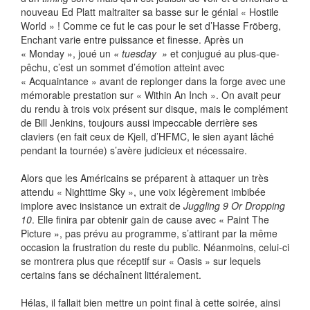
nouveau Ed Platt maltraiter sa basse sur le génial « Hostile
World » ! Comme ce fut le cas pour le set d’Hasse Fröberg,
Enchant varie entre puissance et finesse. Après un
« Monday », joué un
« tuesday »
et conjugué au plus-que-
pêchu, c’est un sommet d’émotion atteint avec
« Acquaintance » avant de replonger dans la forge avec une
mémorable prestation sur « Within An Inch ». On avait peur
du rendu à trois voix présent sur disque, mais le complément
de Bill Jenkins, toujours aussi impeccable derrière ses
claviers (en fait ceux de Kjell, d’HFMC, le sien ayant lâché
pendant la tournée) s’avère judicieux et nécessaire.
Alors que les Américains se préparent à attaquer un très
attendu « Nighttime Sky », une voix légèrement imbibée
implore avec insistance un extrait de
Juggling 9 Or Dropping
10
. Elle finira par obtenir gain de cause avec « Paint The
Picture », pas prévu au programme, s’attirant par la même
occasion la frustration du reste du public. Néanmoins, celui-ci
se montrera plus que réceptif sur « Oasis » sur lequels
certains fans se déchaînent littéralement.
Hélas, il fallait bien mettre un point final à cette soirée, ainsi