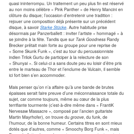
quasi ininterrompu. Un traitement un peu plus fin est réservé
au non moins célèbre « Pink Panther » de Henry Mancini en
clôture du disque; l’occasion d’entretenir une tradition :
rejouer une composition déjà présente sur un précédent
disque, à savoir
Starke Stücke
. Autre habitude prise
désormais par Panzerballett : inviter l’artiste « hommagé » à
se joindre à la fête. Tandis que sur
Tank Goodness
Randy
Brecker prêtait main forte au groupe pour une reprise de
« Some Skunk Funk », c’est au tour du percussionniste
indien Trilok Gurtu de participer à la relecture de son
« Shunyai ». Si celui-ci a sans doute peu eu loisir d’être pris
entre le marteau de Thor et l’enclume de Vulcain, il semble
ici fort bien s’en accommoder.
Mais penser qu’on n’a affaire qu’à une bande de brutes
épaisses serait faire preuve d’une méconnaissance totale du
sujet, car comme toujours, même au cœur de la plus
terrifiante tourmente (c’est-à-dire même dans « FrantiK
Nervesaw Massacre », composé par l’ancien guitariste
Martin Mayrhofer), on trouve du
groove
, du funk, de
l’humour, de la bonne humeur. Certains titres en sont mieux
dotés que d’autres, comme « Smoochy Borg Funk », mais