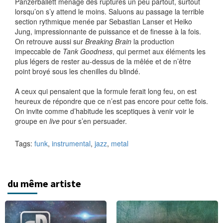
Panzerballett ménage des ruptures un peu partout, surtout
lorsqu’on s’y attend le moins. Saluons au passage la terrible
section rythmique menée par Sebastian Lanser et Heiko
Jung, impressionnante de puissance et de finesse à la fois.
On retrouve aussi sur
Breaking Brain
la production
impeccable de
Tank Goodness
, qui permet aux éléments les
plus légers de rester au-dessus de la mêlée et de n’être
point broyé sous les chenilles du blindé.
A ceux qui pensaient que la formule ferait long feu, on est
heureux de répondre que ce n’est pas encore pour cette fois.
On invite comme d’habitude les sceptiques à venir voir le
groupe en
live
pour s’en persuader.
Tags:
funk
,
instrumental
,
jazz
,
metal
du même artiste