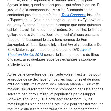
égayer le tout, quand ce n’est pas lui qui mène la danse. Du
jazz joué à la tronçonneuse. Mais les Allemands ne se
contentent pas de nous refaire un
Tank Goodness
bis : dès
« Typewriter II » (vague hommage au fameux « Typerwriter »
de Leroy Anderson), on se rend compte que notre quintette
est loin d’avoir fait le tour de lui-même. Sur ce titre, le jeu de
guitare du duo Zehrfeld/Doblhofer n’est d’ailleurs pas sans
rappeler furieusement le style hors normes de Ron
Jarzombek période Spastic Ink, alliant
fun
et virtuosité. « Der
Saxdiktator », qu’on a pu entendre sur le DVD
Live at
Theatron Munich 2013
conclut brillamment ce trio de titres
originaux avec quelques superbes échanges saxophone-
artillerie lourde.
Après cette ouverture de très haute volée, il est temps pour
le groupe de se décrisper un peu les mâchoires et de nous
offrir deux minutes et demi de « Mahna Mahna ». Sur cette
mélodie universellement connue, composée dans les années
soixante par Piero Umiliani et popularisés par le Muppet
Show (et The Benny Hill Show, accessoirement…), les
métallurgistes s’en donnent à cœur joie pour transformer une
ritournelle amusante et entraînante en un bombardement