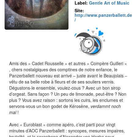
Label:
Gentle Art of Music
Site:
http://www.panzerballett.de
/
Amis des « Cadet Rousselle » et autres « Compère Guilleri »
, chers nostalgiques des comptines de notre enfance, le
Panzerballett nouveau est arrivé – juste avant le Beaujolais –
vêtu de sa belle robe à fleurs et de ses souliers vernis.
Dégustons-le ensemble, voulez-cous ? Avec un bon sirop
d’orgeat. Sans façon ? Un peu de limonade, peut-être ? Non
plus ? Vous avez raison : sortons les cuirs, les enclumes et
servons-vous un bon godet de Kérosène,
verdammt noch
mal
!
Avec « Euroblast » comme apéro, c’est parti pour vingt
minutes d’AOC Panzerballett : syncopes, mesures impaires,
brutalité, et le saxophone d’Alexander von Hagke pour