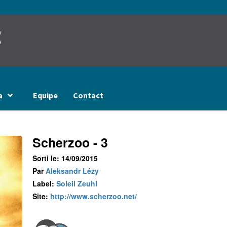
t
a
Equipe
Contact
Scherzoo - 3
Sorti le: 14/09/2015
Par
Aleksandr Lézy
Label:
Soleil Zeuhl
Site:
http://www.scherzoo.net/