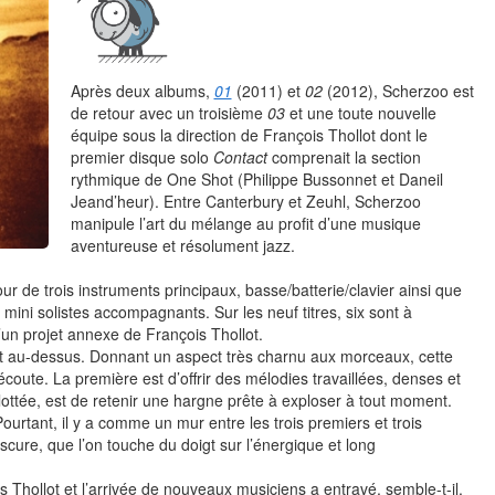
Après deux albums,
01
(2011) et
02
(2012), Scherzoo est
de retour avec un troisième
03
et une toute nouvelle
équipe sous la direction de François Thollot dont le
premier disque solo
Contact
comprenait la section
rythmique de One Shot (Philippe Bussonnet et Daneil
Jeand’heur). Entre Canterbury et Zeuhl, Scherzoo
manipule l’art du mélange au profit d’une musique
aventureuse et résolument jazz.
ur de trois instruments principaux, basse/batterie/clavier ainsi que
 mini solistes accompagnants. Sur les neuf titres, six sont à
d’un projet annexe de François Thollot.
ant au-dessus. Donnant un aspect très charnu aux morceaux, cette
coute. La première est d’offrir des mélodies travaillées, denses et
ottée, est de retenir une hargne prête à exploser à tout moment.
Pourtant, il y a comme un mur entre les trois premiers et trois
cure, que l’on touche du doigt sur l’énergique et long
 Thollot et l’arrivée de nouveaux musiciens a entravé, semble-t-il,