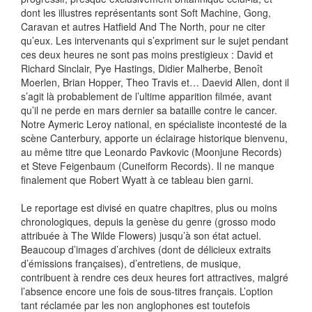
dont les illustres représentants sont Soft Machine, Gong,
Caravan et autres Hatfield And The North, pour ne citer
qu’eux. Les intervenants qui s’expriment sur le sujet pendant
ces deux heures ne sont pas moins prestigieux : David et
Richard Sinclair, Pye Hastings, Didier Malherbe, Benoît
Moerlen, Brian Hopper, Theo Travis et… Daevid Allen, dont il
s’agit là probablement de l’ultime apparition filmée, avant
qu’il ne perde en mars dernier sa bataille contre le cancer.
Notre Aymeric Leroy national, en spécialiste incontesté de la
scène Canterbury, apporte un éclairage historique bienvenu,
au même titre que Leonardo Pavkovic (Moonjune Records)
et Steve Feigenbaum (Cuneiform Records). Il ne manque
finalement que Robert Wyatt à ce tableau bien garni.
Le reportage est divisé en quatre chapitres, plus ou moins
chronologiques, depuis la genèse du genre (grosso modo
attribuée à The Wilde Flowers) jusqu’à son état actuel.
Beaucoup d’images d’archives (dont de délicieux extraits
d’émissions françaises), d’entretiens, de musique,
contribuent à rendre ces deux heures fort attractives, malgré
l’absence encore une fois de sous-titres français. L’option
tant réclamée par les non anglophones est toutefois