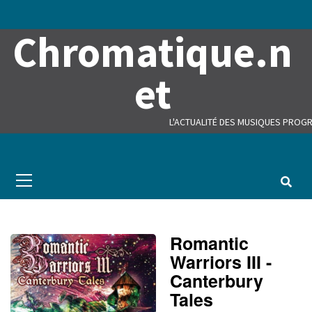
Skip
to
Chromatique.n
content
et
L'ACTUALITÉ DES MUSIQUES PROGR
Primary
Menu
Romantic
Warriors III -
Canterbury
Tales