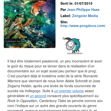
Sorti le: 01/07/2015
Par
Jean-Philippe Haas
Label:
Zeitgeist Media
Site:
http://www.progdocs.com/
Il faut être totalement passionné, un peu inconscient et avoir
le goût du risque pour se lancer dans la réalisation d’un
documentaire sur un sujet aussi peu porteur que le prog’.
C’est pourtant déjà le troisième volet de la série
Romantic
Warriors
que viennent de nous livrer Adele Schmidt et Jose
Zegarra Holder, après une levée de fonds couronnée de
succès via Indiegogo. Suite à
un premier volume
assez
généraliste et
un second
consacré plus spécifiquement au
Rock In Opposition
,
Canterbury Tales
se penche comme son
nom l’indique sur un autre des grands courants du genre
progressif, presque exclusivement britannique celui-là, et