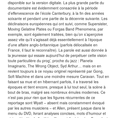
disponible sur la version digitale. La plus grande partie du
documentaire est évidemment consacrée à la période
d’effervescence de l’école Canterbury, à la fin des années
soixante et pendant une partie de la décennie suivante. Les
déclinaisons européennes qui ont suivi, comme Supersister,
Moving Gelatine Plates ou Forgas Band Phenomena, par
exemple, sont également traitées, bien qu’on s’aperçoive
assez vite qu’il s’agissait déjà essentiellement à l’époque
d’une affaire anglo-britannique (parfois délocalisée en
France, il faut le reconnaître). La parole est aussi donnée à
la jeunesse qui essaie aujourd’hui de perpétuer cette vision
toute particulière du prog’, proche du jazz : Planeta
Imaginario, The Wrong Object, Syd Arthur… mais on en
revient toujours à ce noyau originel représenté par Gong,
Soft Machine et dans une moindre mesure Caravan. Tout en
faisant sa mue et en hibernant parfois, il a traversé les
époques et tient encore, presque à lui tout seul, la scène à
bout de bras, malgré ses nombreux émules modernes. Ce
n’est pas pour rien que les figures récurrentes de ce
reportage sont Wyatt – absent mais constamment évoqué
par les autres musiciens – et Allen, présent jusque dans le
menu du DVD, livrant analyses concises, mots d’humour et