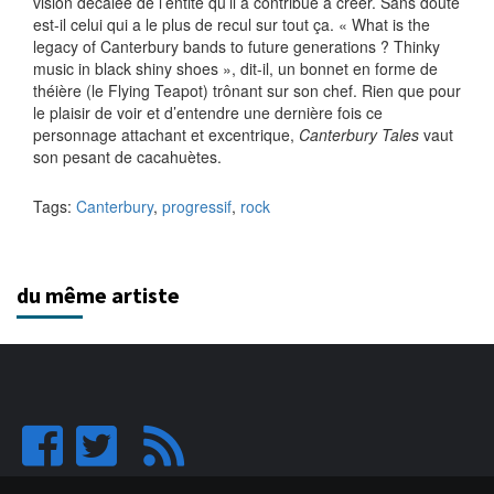
vision décalée de l’entité qu’il a contribué à créer. Sans doute
est-il celui qui a le plus de recul sur tout ça. « What is the
legacy of Canterbury bands to future generations ? Thinky
music in black shiny shoes », dit-il, un bonnet en forme de
théière (le Flying Teapot) trônant sur son chef. Rien que pour
le plaisir de voir et d’entendre une dernière fois ce
personnage attachant et excentrique,
Canterbury Tales
vaut
son pesant de cacahuètes.
Tags:
Canterbury
,
progressif
,
rock
du même artiste