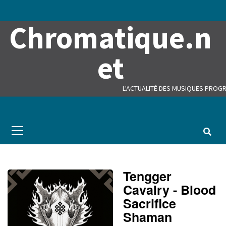
Skip
to
Chromatique.n
content
et
L'ACTUALITÉ DES MUSIQUES PROGR
Primary
Menu
Tengger
Cavalry - Blood
Sacrifice
Shaman