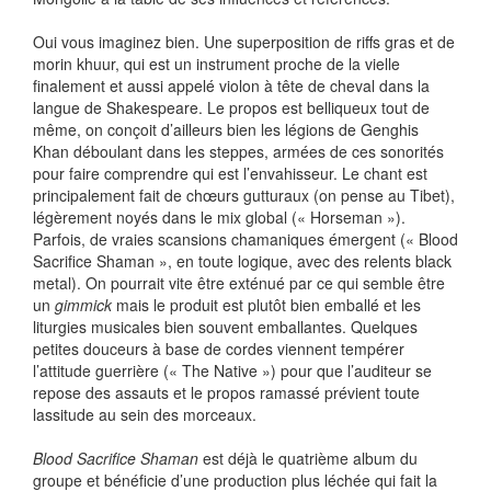
Oui vous imaginez bien. Une superposition de riffs gras et de
morin khuur, qui est un instrument proche de la vielle
finalement et aussi appelé violon à tête de cheval dans la
langue de Shakespeare. Le propos est belliqueux tout de
même, on conçoit d’ailleurs bien les légions de Genghis
Khan déboulant dans les steppes, armées de ces sonorités
pour faire comprendre qui est l’envahisseur. Le chant est
principalement fait de chœurs gutturaux (on pense au Tibet),
légèrement noyés dans le mix global (« Horseman »).
Parfois, de vraies scansions chamaniques émergent (« Blood
Sacrifice Shaman », en toute logique, avec des relents black
metal). On pourrait vite être exténué par ce qui semble être
un
gimmick
mais le produit est plutôt bien emballé et les
liturgies musicales bien souvent emballantes. Quelques
petites douceurs à base de cordes viennent tempérer
l’attitude guerrière (« The Native ») pour que l’auditeur se
repose des assauts et le propos ramassé prévient toute
lassitude au sein des morceaux.
Blood Sacrifice Shaman
est déjà le quatrième album du
groupe et bénéficie d’une production plus léchée qui fait la