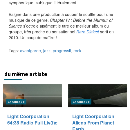
symphonique, subjugue littéralement.
Baigné dans une production à couper le souffle pour une
musique de ce genre,
Chapter IV : Before the Murmur of
Silence
s’octroie aisément le titre de meilleur album du
groupe, très proche du sensationnel
Rare Dialect
sorti en
2010. Un coup de maître !
Tags:
avantgarde
,
jazz
,
progressif
,
rock
du même artiste
Chronique
Chronique
Light Coorporation –
Light Coorporation –
64:38 Radio Full Liv(f)e
Aliens From Planet
Earth